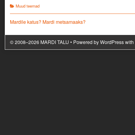
Categories
Muud teemad
Navigeerimine
Previous
Mardile katus? Mardi metsamaaks?
post:
© 2008–2026 MARDI TALU
• Powered by
WordPress
with