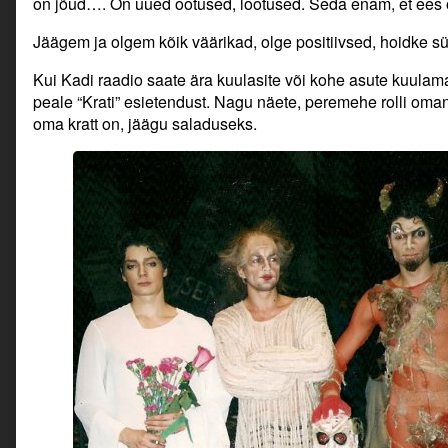
on jõud…. On uued ootused, lootused. Seda enam, et ees 
Jäägem ja olgem kõik väärikad, olge positiivsed, hoidke s
Kui Kadi raadio saate ära kuulasite või kohe asute kuulama
peale “Krati” esietendust. Nagu näete, peremehe rolli om
oma kratt on, jäägu saladuseks.