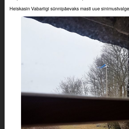
Heiskasin Vabariigi sünnipäevaks masti uue sinimustvalge.