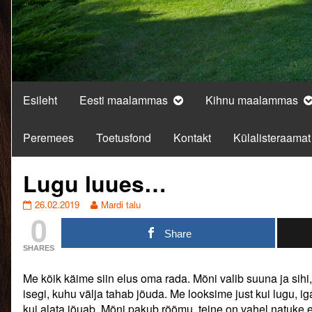
Esileht
Eesti maalammas
Kihnu maalammas
Peremees
Toetusfond
Kontakt
Külalisteraamat
Lugu luues…
Lugu
Read
26.02.2019
Mardi talu
0
luues…
more
published
posts
Share
on
by
SHARES
the
author
Me kõik käime siin elus oma rada. Mõni valib suuna ja sihi,
of
Lugu
isegi, kuhu välja tahab jõuda. Me looksime just kui lugu, 
luues…,
kui alata jõuab. Mõni pakub rõõmu, teine on vahel natuke ehk