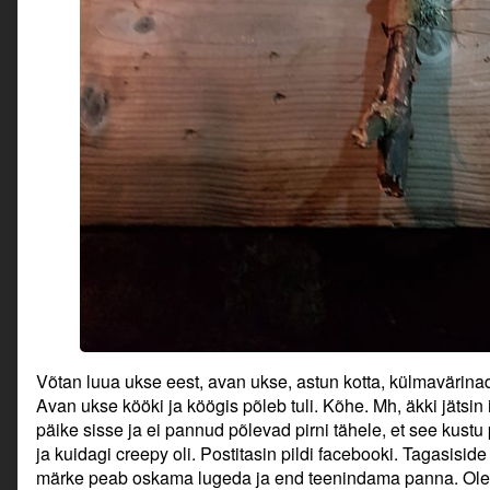
Võtan luua ukse eest, avan ukse, astun kotta, külmavärinad
Avan ukse kööki ja köögis põleb tuli. Kõhe. Mh, äkki jätsi
päike sisse ja ei pannud põlevad pirni tähele, et see kustu 
ja kuidagi creepy oli. Postitasin pildi facebooki. Tagasiside o
märke peab oskama lugeda ja end teenindama panna. Olen 