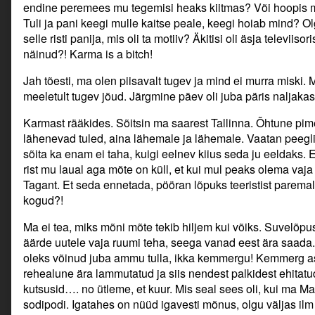
endine peremees mu tegemisi heaks kiitmas? Või hoopis 
Tuli ja pani keegi mulle kaitse peale, keegi hoiab mind? 
selle risti panija, mis oli ta motiiv? Äkitisi oli äsja televiiso
näinud?! Karma is a bitch!
Jah tõesti, ma olen piisavalt tugev ja mind ei murra miski. M
meeletult tugev jõud. Järgmine päev oli juba päris naljaka
Karmast rääkides. Sõitsin ma saarest Tallinna. Õhtune pim
lähenevad tuled, aina lähemale ja lähemale. Vaatan peeglist
sõita ka enam ei taha, kuigi eelnev kiius seda ju eeldaks. 
rist mu laual aga mõte on küll, et kui mul peaks olema vaja
Tagant. Et seda ennetada, pööran lõpuks teeristist parema
kogud?!
Ma ei tea, miks mõni mõte tekib hiljem kui võiks. Suvelõpus
äärde uutele vaja ruumi teha, seega vanad eest ära saad
oleks võinud juba ammu tulla, ikka kemmergu! Kemmerg a
rehealune ära lammutatud ja siis nendest palkidest ehitat
kutsusid…. no ütleme, et kuur. Mis seal sees oli, kui ma Ma
sodipodi. Igatahes on nüüd igavesti mõnus, olgu väljas ilm 