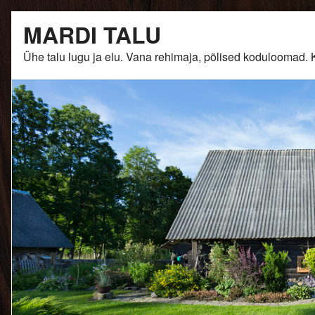
Skip
MARDI TALU
to
content
Ühe talu lugu ja elu. Vana rehimaja, põlised kodulooma