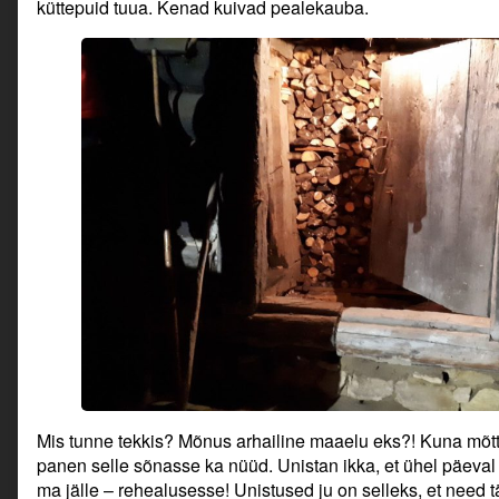
küttepuid tuua. Kenad kuivad pealekauba.
Mis tunne tekkis? Mõnus arhailine maaelu eks?! Kuna mõtte
panen selle sõnasse ka nüüd. Unistan ikka, et ühel päeval
ma jälle – rehealusesse! Unistused ju on selleks, et need t