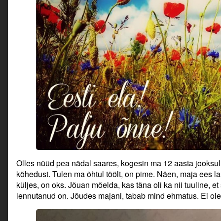
Olles nüüd pea nädal saares, kogesin ma 12 aasta jooksul 
kõhedust. Tulen ma õhtul töölt, on pime. Näen, maja ees la
küljes, on oks. Jõuan mõelda, kas täna oli ka nii tuuline, et 
lennutanud on. Jõudes majani, tabab mind ehmatus. Ei ole 