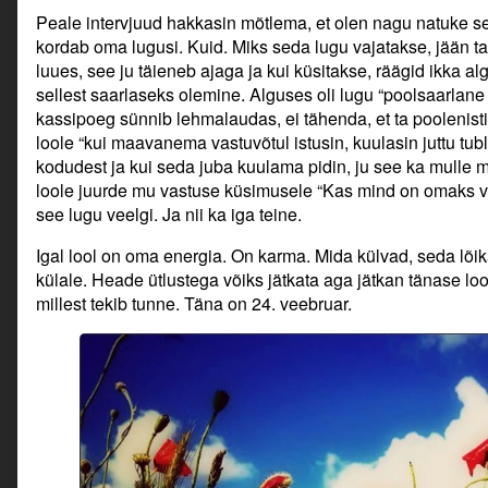
Peale intervjuud hakkasin mõtlema, et olen nagu natuke se
kordab oma lugusi. Kuid. Miks seda lugu vajatakse, jään ta
luues, see ju täieneb ajaga ja kui küsitakse, räägid ikka a
sellest saarlaseks olemine. Alguses oli lugu “poolsaarlane 
kassipoeg sünnib lehmalaudas, ei tähenda, et ta poolenisti
loole “kui maavanema vastuvõtul istusin, kuulasin juttu tub
kodudest ja kui seda juba kuulama pidin, ju see ka mulle m
loole juurde mu vastuse küsimusele “Kas mind on omaks võ
see lugu veelgi. Ja nii ka iga teine.
Igal lool on oma energia. On karma. Mida külvad, seda lõik
külale. Heade ütlustega võiks jätkata aga jätkan tänase l
millest tekib tunne. Täna on 24. veebruar.