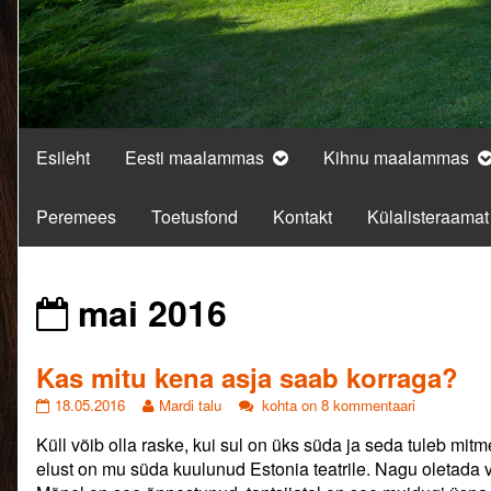
Esileht
Eesti maalammas
Kihnu maalammas
Peremees
Toetusfond
Kontakt
Külalisteraamat
Posts
mai 2016
from
Kas mitu kena asja saab korraga?
Kas
Read
Kas
18.05.2016
Mardi talu
kohta on 8 kommentaari
mitu
more
mitu
Küll võib olla raske, kui sul on üks süda ja seda tuleb m
kena
posts
kena
asja
by
asja
elust on mu süda kuulunud Estonia teatrile. Nagu oletada või
saab
the
saab