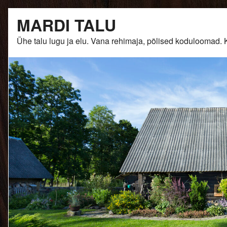
Skip
MARDI TALU
to
content
Ühe talu lugu ja elu. Vana rehimaja, põlised kodulooma