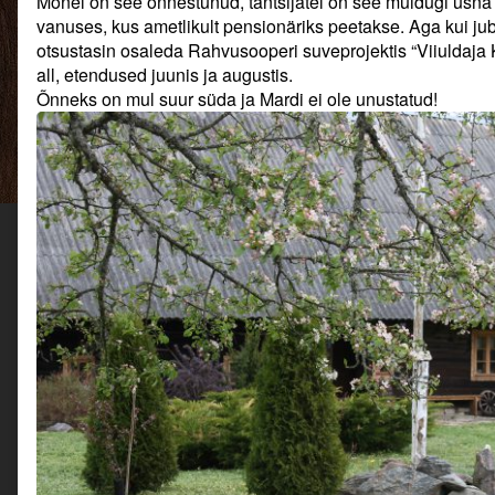
Mõnel on see õnnestunud, tantsijatel on see muidugi üsna 
korraga?
author
korraga?
vanuses, kus ametlikult pensionäriks peetakse. Aga kui juba
published
of
otsustasin osaleda Rahvusooperi suveprojektis “Viiuldaja
on
Kas
mitu
all, etendused juunis ja augustis.
kena
Õnneks on mul suur süda ja Mardi ei ole unustatud!
asja
saab
korraga?,