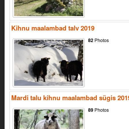
Kihnu maalambad talv 2019
82
Photos
Mardi talu kihnu maalambad sügis 201
89
Photos