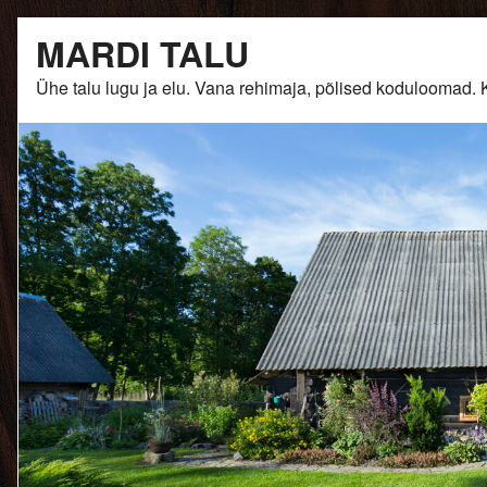
Skip
MARDI TALU
to
content
Ühe talu lugu ja elu. Vana rehimaja, põlised kodulooma