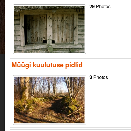
29
Photos
Müügi kuulutuse pidlid
3
Photos