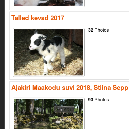
Talled kevad 2017
32
Photos
Ajakiri Maakodu suvi 2018, Stiina Sepp
93
Photos