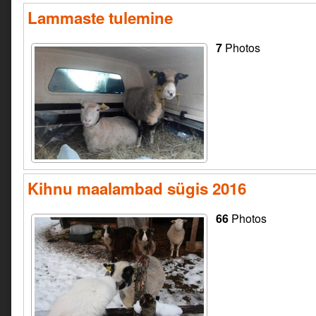
Lammaste tulemine
7
Photos
Kihnu maalambad sügis 2016
66
Photos