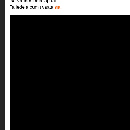
isa Variser, ema Opaal
Tallede albumit vaata
siit.