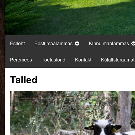
Esileht
Eesti maalammas
Kihnu maalammas
Peremees
Toetusfond
Kontakt
Külalisteraamat
Talled