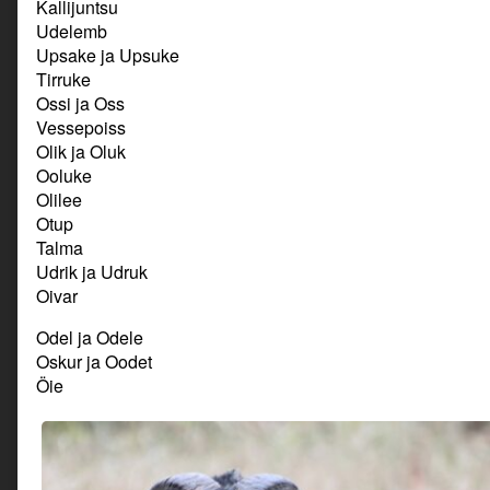
Kallijuntsu
Udelemb
Upsake ja Upsuke
Tirruke
Ossi ja Oss
Vessepoiss
Olik ja Oluk
Ooluke
Olilee
Otup
Talma
Udrik ja Udruk
Oivar
Odel ja Odele
Oskur ja Oodet
Öie