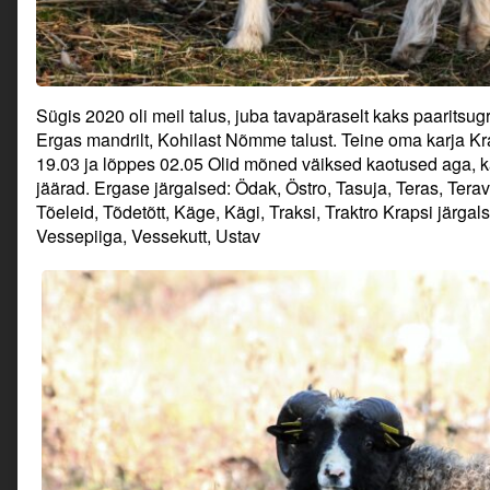
Sügis 2020 oli meil talus, juba tavapäraselt kaks paaritsug
Ergas mandrilt, Kohilast Nõmme talust. Teine oma karja K
19.03 ja lõppes 02.05 Olid mõned väiksed kaotused aga, k
jäärad. Ergase järgalsed: Ödak, Östro, Tasuja, Teras, Terav
Tõeleid, Tõdetõtt, Käge, Kägi, Traksi, Traktro Krapsi järga
Vessepiiga, Vessekutt, Ustav