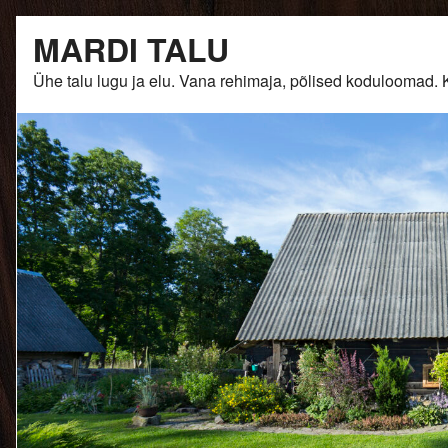
Skip
MARDI TALU
to
content
Ühe talu lugu ja elu. Vana rehimaja, põlised kodulooma