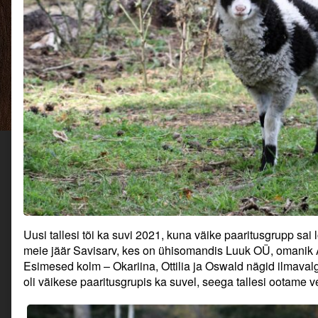
Uusi tallesi tõi ka suvi 2021, kuna väike paaritusgrupp sai
meie jäär Savisarv, kes on ühisomandis Luuk OÜ, omanik A
Esimesed kolm – Okariina, Ottilia ja Oswald nägid ilmaval
oli väikese paaritusgrupis ka suvel, seega tallesi ootame v