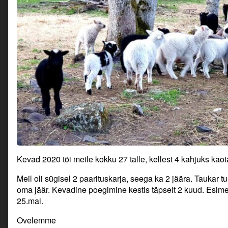
Kevad 2020 tõi meile kokku 27 talle, kellest 4 kahjuks kao
Meil oli sügisel 2 paarituskarja, seega ka 2 jäära. Taukar tul
oma jäär. Kevadine poegimine kestis täpselt 2 kuud. Esim
25.mai.
Ovelemme