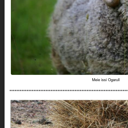
Meie issi Ogarull
*********************************************************************