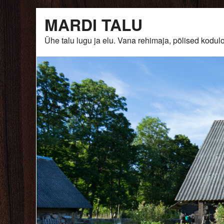
Skip
MARDI TALU
to
content
Ühe talu lugu ja elu. Vana rehimaja, põlised ko