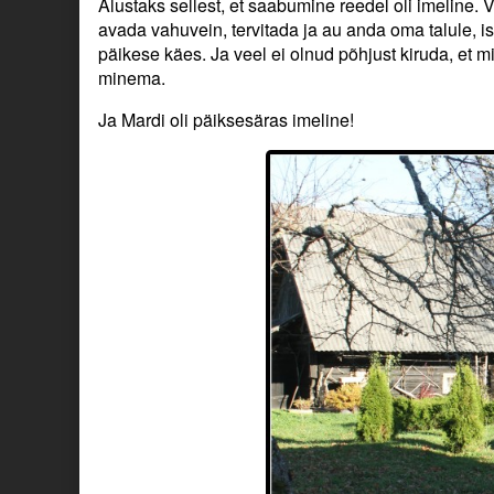
on
the
Alustaks sellest, et saabumine reedel oli imeline. 
author
avada vahuvein, tervitada ja au anda oma talule, i
of
päikese käes. Ja veel ei olnud põhjust kiruda, et 
Teatepulk
minema.
uuele
peremehele.,
Ja Mardi oli päiksesäras imeline!