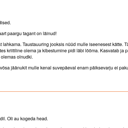
dised.
aart paargu tagant on läinud!
t lahkama. Taustauuring jooksis nüüd mulle iseenesest kätte. T
tes kriitiline olema ja kibestumine pidi läbi lööma. Kasvatab ja 
 olemas olnudki.
 võsa jäänukit mulle kenal suvepäeval enam päiksevarju ei pak
rdil. Oli au kogeda head.