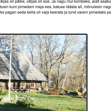
Väljas oli päike, väljas oli soe. Ja nagu mul kombeks, alati saab
stusin kuni pimedani maja ees, katuse räästa all, mõnulesin nagu
miks pagan seda kella oli vaja keerata ja tund varem pimedaks p