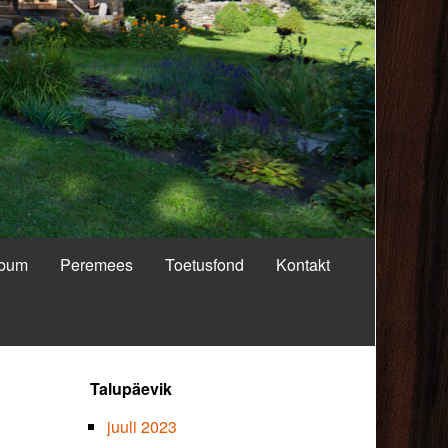
lbum
Peremees
Toetusfond
Kontakt
Primary
Talupäevik
Sidebar
juuli 2023