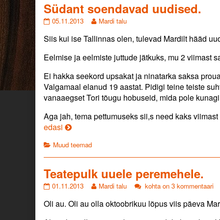
from
Südant soendavad uudised.
Südant
Read
05.11.2013
Mardi talu
soendavad
more
Siis kui ise Tallinnas olen, tulevad Mardilt hääd uu
uudised.
posts
published
by
on
the
Eelmise ja eelmiste juttude jätkuks, mu 2 viimast s
author
of
Ei hakka seekord upsakat ja ninatarka saksa proua
Südant
Valgamaal elanud 19 aastat. Pidigi teine teiste suh
soendavad
vanaaegset Tori tõugu hobuseid, mida pole kunagi
uudised.,
Aga jah, tema pettumuseks sii,s need kaks viimast
Südant
edasi
soendavad
Categories
Muud teemad
uudised.
Teatepulk uuele peremehele.
Teatepulk
Read
Teatepulk
01.11.2013
Mardi talu
kohta on 3 kommentaari
uuele
more
uuele
Oli au. Oli au olla oktoobrikuu lõpus viis päeva Ma
peremehele.
posts
peremehele.
published
by