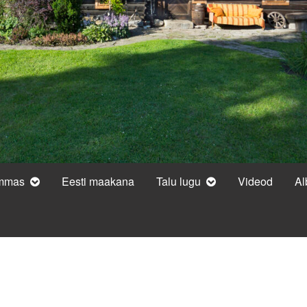
ammas
Eesti maakana
Talu lugu
Videod
A