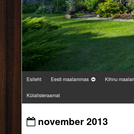
Esileht
Eesti maalammas
Kihnu maal
Külalisteraamat
Posts
november 2013