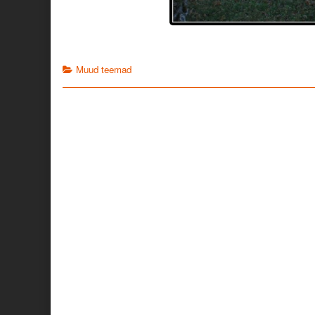
Categories
Muud teemad