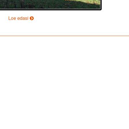
Teatepulk
Loe edasi
uuele
peremehele.