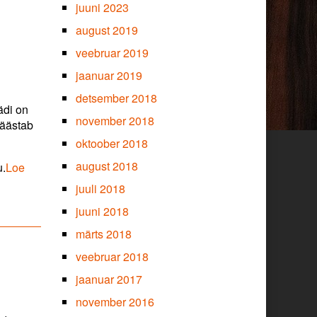
juuni 2023
august 2019
veebruar 2019
jaanuar 2019
detsember 2018
ädi on
november 2018
päästab
oktoober 2018
august 2018
u.
Loe
juuli 2018
juuni 2018
märts 2018
veebruar 2018
jaanuar 2017
november 2016