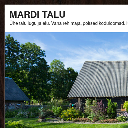
Skip
MARDI TALU
to
content
Ühe talu lugu ja elu. Vana rehimaja, põlised kodulooma