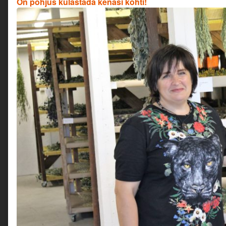
On põhjus külastada kenasi kohti!