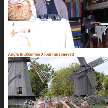
Angla tuulikumäe XI pärimuspäevad