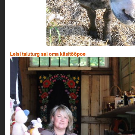
Leisi taluturg sai oma käsitööpoe