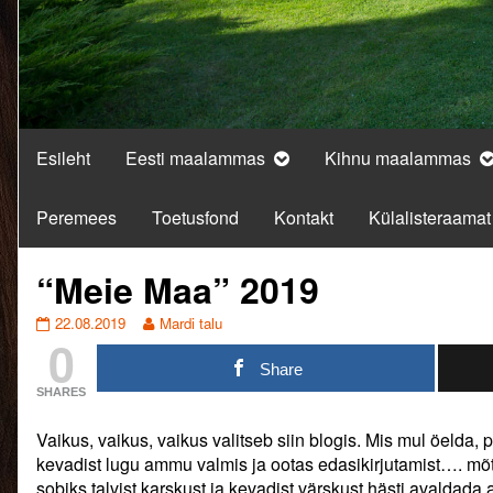
Esileht
Eesti maalammas
Kihnu maalammas
Peremees
Toetusfond
Kontakt
Külalisteraamat
“Meie Maa” 2019
“Meie
Read
22.08.2019
Mardi talu
0
Maa”
more
2019
posts
Share
published
by
SHARES
on
the
author
Vaikus, vaikus, vaikus valitseb siin blogis. Mis mul öelda,
of
“Meie
kevadist lugu ammu valmis ja ootas edasikirjutamist…. mõ
Maa”
sobiks talvist karskust ja kevadist värskust hästi avaldada