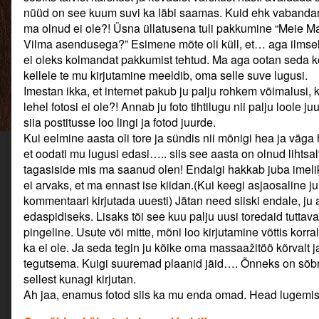
2019,
nüüd on see kuum suvi ka läbi saamas. Kuid ehk vabandan p
ma olnud ei ole?! Üsna üllatusena tuli pakkumine “Meie Ma
Vilma asendusega?” Esimene mõte oli küll, et… aga ilmsel
ei oleks kolmandat pakkumist tehtud. Ma aga ootan seda ko
kellele te mu kirjutamine meeldib, oma selle suve lugusi.
Imestan ikka, et internet pakub ju palju rohkem võimalusi, 
lehel fotosi ei ole?! Annab ju foto tihtilugu nii palju loole ju
siia postitusse loo lingi ja fotod juurde.
Kui eelmine aasta oli tore ja sündis nii mõnigi hea ja väga 
et oodati mu lugusi edasi….. siis see aasta on olnud lihtsal
tagasiside mis ma saanud olen! Endalgi hakkab juba imeli
ei arvaks, et ma ennast ise kiidan.(Kui keegi asjaosaline ju
kommentaari kirjutada uuesti) Jätan need siiski endale, ju
edaspidiseks. Lisaks tõi see kuu palju uusi toredaid tuttav
pingeline. Usute või mitte, mõni loo kirjutamine võttis korr
ka ei ole. Ja seda tegin ju kõike oma massaažitöö kõrvalt j
tegutsema. Kuigi suuremad plaanid jäid…. Õnneks on sõbra
sellest kunagi kirjutan.
Ah jaa, enamus fotod siis ka mu enda omad. Head lugemis