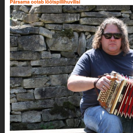
Pärsama ootab lõõtspillihuvilisi