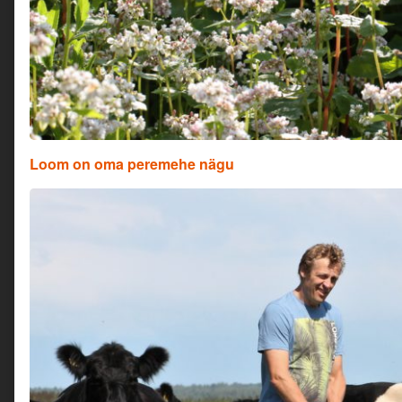
Loom on oma peremehe nägu