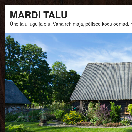
Skip
MARDI TALU
to
content
Ühe talu lugu ja elu. Vana rehimaja, põlised kodulooma