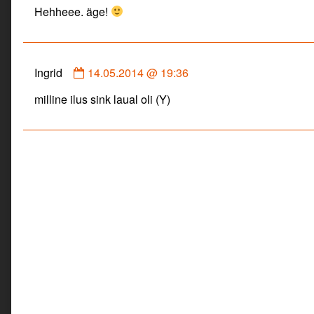
Hehheee. äge!
Liis
published
on
Comment
Ingrid
14.05.2014 @ 19:36
by
milline ilus sink laual oli (Y)
Ingrid
published
on