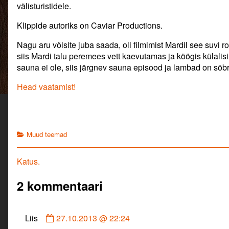
välisturistidele.
Klippide autoriks on Caviar Productions.
Nagu aru võisite juba saada, oli filmimist Mardil see suvi 
siis Mardi talu peremees vett kaevutamas ja köögis külalisi
sauna ei ole, siis järgnev sauna episood ja lambad on sõbr
Head vaatamist!
Categories
Muud teemad
Navigeerimine
Previous
Katus.
post:
2 kommentaari
Comment
Liis
27.10.2013 @ 22:24
by