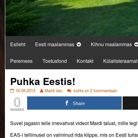
Esileht
Eesti maalammas
Kihnu maalammas
Peremees
Toetusfond
Kontakt
Külalisteraamat
Puhka Eestis!
Puhka
Read
Puhka
18.09.2013
Mardi talu
kohta on 2 kommentaari
0
Eestis!
more
Eestis!
published
posts
Share
on
by
SHARES
the
author
Suvel jagasin teile imevahvat videot Mardi talust, mille teg
of
Puhka
EAS-i tellimusel on valminud rida klippe, mis on Eesti turi
Eestis!,