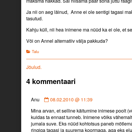
maksma hakkad. Sai niisama paar sõna juttu räägi
Ja nii on aeg läinud, Anne ei ole sentigi tagasi m
tasutud.
Kahju küll, nii hea inimene ma nüüd ka ei ole, et 
Või on Annel alternatiiv välja pakkuda?
Categories
Talu
Navigeerimine
Previous
Jõulud.
post:
4 kommentaari
Comment
Anu
08.02.2010 @ 11:39
by
Mina arvan, et selline käitumine inimese poolt (v
Anu
kuidas ta ennast tunneb. Inimene võiks vähemalt n
published
jumala suve. Eks nüüd kohtotsus paneb mõtlema
on
ringiga tagasi ja suurema koormaga, aga eks elu 