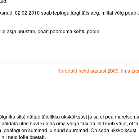
tud.
aksnud, 02.02.2010 saab lepingu järgi täis aeg, millal võlg peab
selle asja unustan, pean pöörduma kohtu poole.
Next
Toredaid hetki aastast 2009. Ilma tse
post:
õlgniku siis) näitab täielikku ükskõiksust ja sa ei pea muretsema
äidata üles huvi kuidas oma võlga tasuda. siit loeb välja, et ta
, pealegi on summad ju nüüd suuremad. Oh seda ükskõiksust, 
nii neid lolle õpetab.