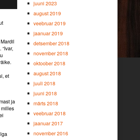
juuni 2023
august 2019
ut
veebruar 2019
jaanuar 2019
t Mardil
detsember 2018
 “Ivar,
november 2018
gu
äike.
oktoober 2018
august 2018
, et
juuli 2018
juuni 2018
mast ja
märts 2018
 milles
veebruar 2018
ei
jaanuar 2017
november 2016
õlga