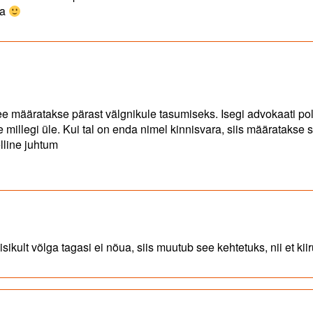
ma
see määratakse pärast välgnikule tasumiseks. Isegi advokaati po
 millegi üle. Kui tal on enda nimel kinnisvara, siis määratakse 
elline juhtum
sikult võlga tagasi ei nõua, siis muutub see kehtetuks, nii et kii