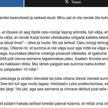
Tweet
anike keerulisest ja raskest elust. Minu asi ei ole nende üle koh
l, et lõpuks oli aeg lõplik ostu-müügi leping sõlmida, tuli välja, e
ris välja, et nende Karja korter võetakseks võlgade katteks käest.
 talust ilma!” – ütles ta mulle. Nii sai tehtud. Ostu-müügi tehin
ingu. Ütleme nii, et summa ei ole väga suur aga mitte ka väga v
ega, kuumakse jätsime notariga piisavalt väikseks, et igakuine
008 pidi olema esimene tagasimakse päev. Saatsin Annele smsi
les hakkasin tööle. Mul läheb palgast see summa maha korteri
nu palgapäev 10-ndal.”
uletusega ja andisn ülevaate ka juba võlana üleval olevast sum
ee kiri tuli aga mulle tagasi. Helistasin Leisi postkontorisse, et
el järgi.” No jah, ega see esimene ja viimane tähitud post talle 
 südant hakata sellisel toredal päeval küsima, et millal oma v