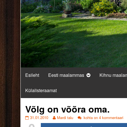
Esileht
Eesti maalammas
Kihnu maal
Külalisteraamat
Võlg on võõra oma.
Võlg
Read
Võlg
31.01.2010
Mardi talu
kohta on 4 kommentaari
on
more
on