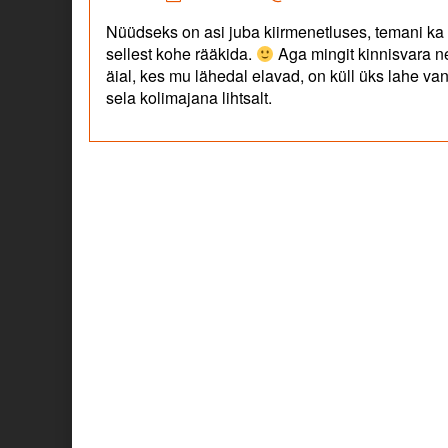
by
Nüüdseks on asi juba kiirmenetluses, temani ka 
admin
sellest kohe rääkida.
Aga mingit kinnisvara ne
published
äial, kes mu lähedal elavad, on küll üks lahe va
on
sela kolimajana lihtsalt.