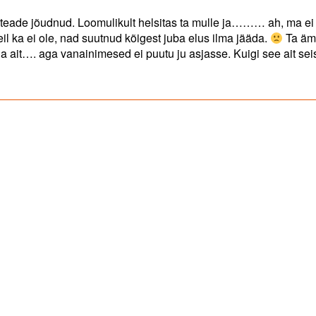
teade jõudnud. Loomulikult helsitas ta mulle ja……… ah, ma ei v
il ka ei ole, nad suutnud kõigest juba elus ilma jääda.
Ta äm
na ait…. aga vanainimesed ei puutu ju asjasse. Kuigi see ait se