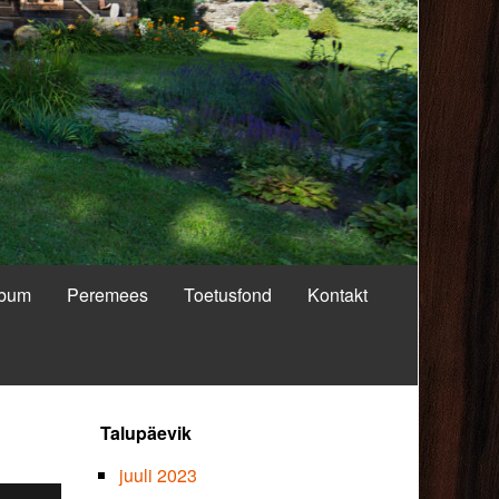
lbum
Peremees
Toetusfond
Kontakt
Primary
Talupäevik
Sidebar
juuli 2023