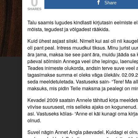
0
võõra
posts
võõra
Share
oma.
by
oma.
SHARES
published
the
on
author
Talu saamis lugudes kindlasti kirjutasin eelmiste el
of
Võlg
mõista, tegudest ja võlgadest rääkida.
on
võõra
Kuid ühest asjast siiski. Nimelt kui asi oli nii kauge
oma.,
oli pant peal. Intress muudkui tiksus. Minu jurist uu
ära jama, maksa ise see pant ära, muidu jääda sa ka
päeval sõlmisin Annega veel ühe lepingu, laenulep
Teades inimeste olukorda, andsin terve suve veel a
tagasimakse summa ei oleks väga ülekäiv. 02.09.2
seda meeldetuletada. Vastuseks sain- “Tere! Ma al
maksuks, mis pidin Teile maksma ja pealegi on mi
Kevadel 2009 saatsin Annele tähitud kirja meeldet
viivise suurusest, mis selleks ajaks on kogunenud. S
asi. Vastuseks kõlas- “Anne ei käi kunagi oma kirjad
olnud.
Suvel nägin Annet Angla päevadel. Kuidagi ei olnud