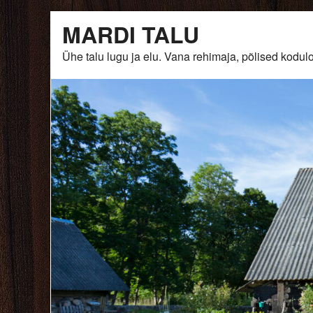
Skip
MARDI TALU
to
content
Ühe talu lugu ja elu. Vana rehimaja, põlised ko