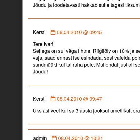
Jõudu ja loodetavasti hakkab sulle tagasi tiksu
Comment
Kersti
08.04.2010 @ 09:45
by
Tere Ivar!
Kersti
Sellega on sul väga lihtne. Riigilõiv on 10% ja 
published
vaja, saad ennast ise esindada, sest vaielda pole
on
sundmüüki kui tal raha pole. Mul endal just oli s
Jõudu!
Comment
Kersti
08.04.2010 @ 09:47
by
Üks asi veel kui sa 3 aasta jooksul ametlikult erai
Kersti
published
on
Comment
admin
08.04.2010 @ 10:21