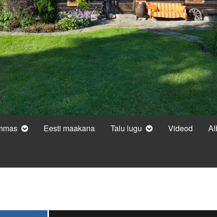
ammas
Eesti maakana
Talu lugu
Videod
A