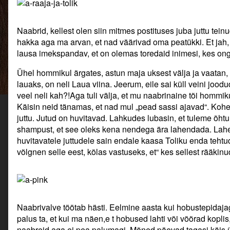
Tolik.,
Naabrid, kellest olen siin mitmes postituses juba juttu tein
hakka aga ma arvan, et nad väärivad oma peatükki. Et jah
lausa imekspandav, et on olemas toredaid inimesi, kes ong
Ühel hommikul ärgates, astun maja uksest välja ja vaatan, 
lauaks, on neli Laua viina. Jeerum, eile sai küll veini jood
veel neli kah?!Aga tuli välja, et mu naabrinaine tõi hommik
Käisin neid tänamas, et nad mul „pead sassi ajavad“. Kohe
juttu. Jutud on huvitavad. Lahkudes lubasin, et tuleme õhtul
shampust, et see oleks kena nendega ära lahendada. Lahen
huvitavatele juttudele sain endale kaasa Toliku enda tehtud
võlgnen selle eest, kõlas vastuseks, et“ kes sellest rääkinu
Naabrivalve töötab hästi. Eelmine aasta kui hobustepidaj
palus ta, et kui ma näen,e t hobused lahti või võõrad kopli
naabreid aga ei pea palumagi. Mõned päevad tagasi käis 