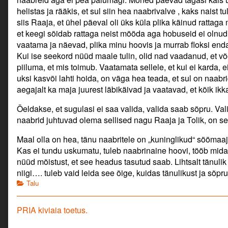
helistas ja rääkis, et sul siin hea naabrivalve , kaks naist 
siis Raaja, et ühel päeval oli üks küla plika käinud rattag
et keegi sõidab rattaga neist mööda aga hobuseid ei olnu
vaatama ja näevad, plika minu hoovis ja murrab floksi endal
Kui ise seekord nüüd maale tulin, olid nad vaadanud, et võ
piiluma, et mis toimub. Vaatamata sellele, et kui ei karda, e
uksi kasvõi lahti hoida, on väga hea teada, et sul on naabri
aegajalt ka maja juurest läbikäivad ja vaatavad, et kõik ikk
Öeldakse, et sugulasi ei saa valida, valida saab sõpru. Val
naabrid juhtuvad olema sellised nagu Raaja ja Tolik, on se
Maal olla on hea, tänu naabritele on „kuninglikud“ söömaaj
Kas ei tundu uskumatu, tuleb naabrinaine hoovi, tööb m
nüüd mõistust, et see headus tasutud saab. Lihtsalt tänulik
niigi…. tuleb vaid leida see õige, kuidas tänulikust ja sõpru
Categories
Talu
Navigeerimine
Previous
PRIA kiviaia toetus.
post: