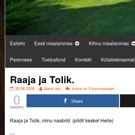
Esileht
Eesti maalammas
Kihnu maalammas
Peremees
Toetusfond
Kontakt
Külalisteraamat
Raaja ja Tolik.
Raaja
Read
Raaja
26.08.2009
Mardi talu
kohta on 3 kommentaari
0
ja
more
ja
Tolik.
posts
Tolik.
Share
published
by
SHARES
on
the
author
Raaja ja Tolik, minu naabrid. (pildil keskel Helle)
of
Raaja
ja