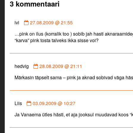
3 kommentaari
Comment
ivi
27.08.2009 @ 21:55
by
…pink on ilus (korralik too ) sobib jah hasti aknaraami
ivi
“karva” pink tosta talveks ikka sisse voi?
published
on
Comment
hedvig
28.08.2009 @ 21:11
by
Märkasin täpselt sama – pink ja aknad sobivad väga häs
hedvig
published
on
Comment
Liis
03.09.2009 @ 10:27
by
Ja Vanaema ütles hästi, et aja jooksul muudavad koos “
Liis
published
on