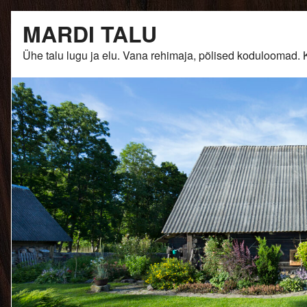
Skip
MARDI TALU
to
content
Ühe talu lugu ja elu. Vana rehimaja, põlised kodulooma