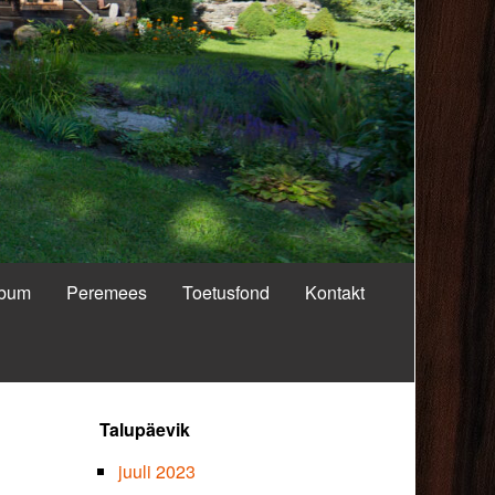
lbum
Peremees
Toetusfond
Kontakt
Primary
Talupäevik
Sidebar
juuli 2023