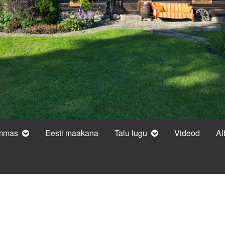
ammas
Eesti maakana
Talu lugu
Videod
A