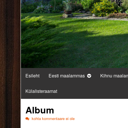
Esileht
Eesti maalammas
Kihnu maal
Külalisteraamat
Album
Album
kohta kommentaare ei ole