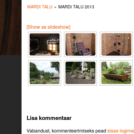
MARDI TALU
»
MARDI TALU 2013
[Show as slideshow]
Lisa kommentaar
Vabandust, kommenteerimiseks pead
sisse logima