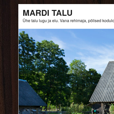
Skip
MARDI TALU
to
content
Ühe talu lugu ja elu. Vana rehimaja, põlised ko