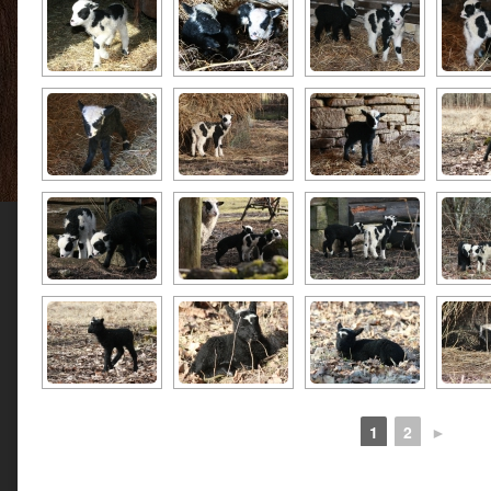
1
2
►