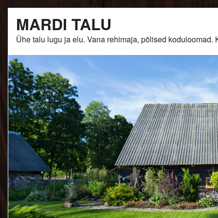
Skip
MARDI TALU
to
content
Ühe talu lugu ja elu. Vana rehimaja, põlised kodulooma