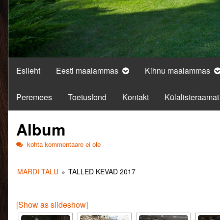
Esileht
Eesti maalammas
Kihnu maalammas
Peremees
Toetusfond
Kontakt
Külalisteraamat
Album
Album
kohta kommentaare ei ole
MARDI TALU
»
TALLED KEVAD 2017
[Show as slideshow]