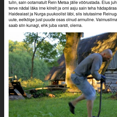
tulin, sain ootamatult Rein Metsa jälle võõrustada. Elus j
terve nädal läks ime kiirelt ja omi asju sain teha hädapär
Haideaiast ja Nurga puukoolist läbi, siis istutasime Rein
uute, eelkõige just puude osas olnud armuline. Vaimusilma
saab siin kunagi, ehk juba varsti, olema.