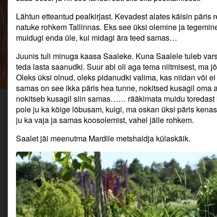
on
rohkem
kui
Lähtun etteantud pealkirjast. Kevadest alates käisin päris r
üks
natuke rohkem Tallinnas. Eks see üksi olemine ja tegemin
ja
muidugi enda üle, kui midagi ära teed samas…
kolm
veelgi.,
Juunis tuli minuga kaasa Saaleke. Kuna Saalele tuleb varst
teda lasta saanudki. Suur abi oli aga tema niitmisest, ma 
Oleks üksi olnud, oleks pidanudki valima, kas niidan või ei 
samas on see ikka päris hea tunne, nokitsed kusagil oma as
nokitseb kusagil siin samas…… rääkimata muidu toredast k
pole ju ka kõige lõbusam, kuigi, ma oskan üksi päris kena
ju ka vaja ja samas koosolemist, vahel jälle rohkem.
Saalet jäi meenutma Mardile metshaldja külaskäik.