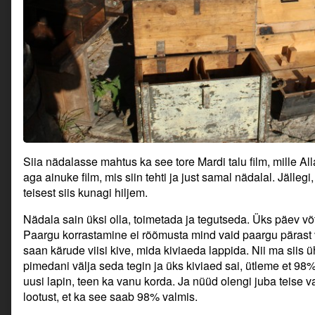
Siia nädalasse mahtus ka see tore Mardi talu film, mille Al
aga ainuke film, mis siin tehti ja just samal nädalal. Jälleg
teisest siis kunagi hiljem.
Nädala sain üksi olla, toimetada ja tegutseda. Üks päev võ
Paargu korrastamine ei rõõmusta mind vaid paargu pärast va
saan kärude viisi kive, mida kiviaeda lappida. Nii ma siis ü
pimedani välja seda tegin ja üks kiviaed sai, ütleme et 98%
uusi lapin, teen ka vanu korda. Ja nüüd olengi juba teise 
lootust, et ka see saab 98% valmis.