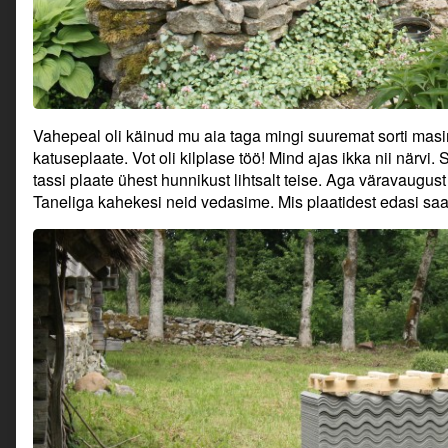
Vahepeal oli käinud mu aia taga mingi suuremat sorti masin
katuseplaate. Vot oli kilplase töö! Mind ajas ikka nii närvi. 
tassi plaate ühest hunnikust lihtsalt teise. Aga väravaugust
Taneliga kahekesi neid vedasime. Mis plaatidest edasi saa