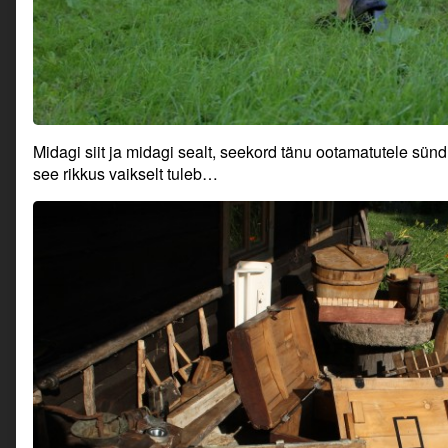
Midagi siit ja midagi sealt, seekord tänu ootamatutele sün
see rikkus vaikselt tuleb…