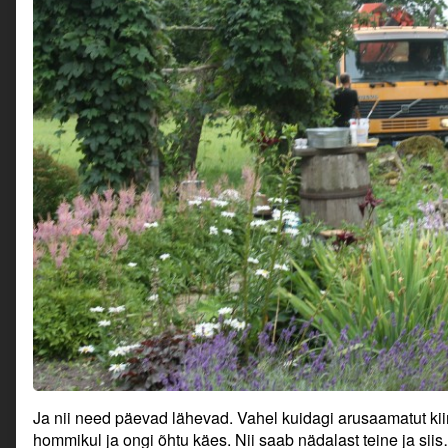
Ja nii need päevad lähevad. Vahel kuidagi arusaamatut kii
hommikul ja ongi õhtu käes. Nii saab nädalast teine ja si