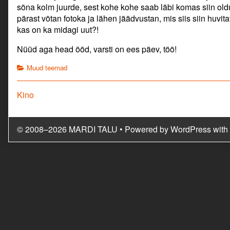
sõna kolm juurde, sest kohe kohe saab läbi komas siin ol
pärast võtan fotoka ja lähen jäädvustan, mis siis siin huvi
kas on ka midagi uut?!
Nüüd aga head ööd, varsti on ees päev, töö!
Categories
Muud teemad
Navigeerimine
Previous
Kino
post:
© 2008–2026 MARDI TALU
• Powered by
WordPress
with