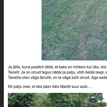
Ja jälle, kuna pealkiri ütleb, et kaks on rohkem kui üks, sii
Tanelit. Ja on olnud tegus nädal ja palju, võib öelda isegi,
Tanelile olen väga tänulik, on ta väga tubli olnud. Aga se
Nii palju veel, et üks päev käis Mardil suur auto….