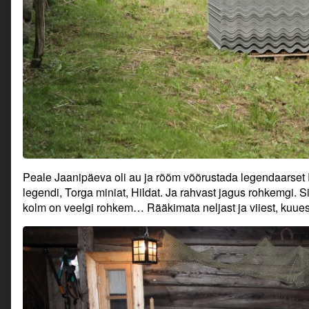
Peale Jaanipäeva oli au ja rõõm võõrustada legendaarset 
legendi, Torga miniat, Hildat. Ja rahvast jagus rohkemgi. Sii
kolm on veelgi rohkem… Rääkimata neljast ja viiest, kuues