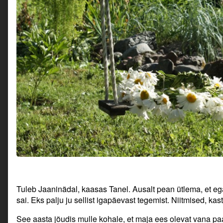
Tuleb Jaaninädal, kaasas Tanel. Ausalt pean ütlema, et eg
sai. Eks palju ju sellist igapäevast tegemist. Niitmised, ka
See aasta jõudis mulle kohale, et maja ees olevat vana pa