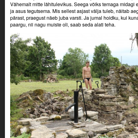
Vähemalt mitte lähitulevikus. Seega võiks temaga midagi et
ja asus tegutsema. Mis sellest asjast välja tuleb, näitab a
pärast, praegust näeb juba varsti. Ja jumal hoidku, kui kun
paargu, nii nagu muiste oli, saab seda alati teha.