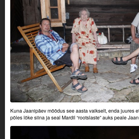
Kuna Jaanipäev möödus see aasta vaikselt, enda juures ette
põles lõke siina ja seal Mardil “rootslaste” auks peale Jaan