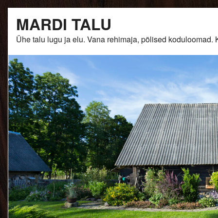
Skip
MARDI TALU
to
content
Ühe talu lugu ja elu. Vana rehimaja, põlised kodulooma