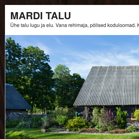
Skip
MARDI TALU
to
content
Ühe talu lugu ja elu. Vana rehimaja, põlised kodulooma