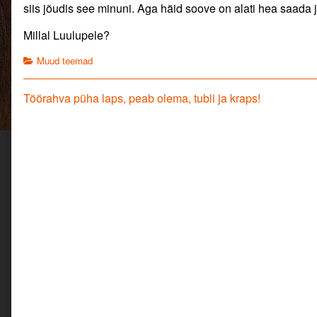
siis jõudis see minuni. Aga häid soove on alati hea saada j
Millal Luulupele?
Categories
Muud teemad
Navigeerimine
Previous
Töörahva püha laps, peab olema, tubli ja kraps!
post: