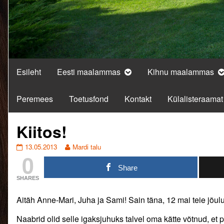
Esileht
Eesti maalammas
Kihnu maalammas
Peremees
Toetusfond
Kontakt
Külalisteraamat
Kiitos!
Kiitos!
Read
13.05.2013
Mardi talu
0
published
more
on
posts
Share
by
SHARES
the
author
Aitäh Anne-Mari, Juha ja Sami! Sain täna, 12 mai teie jõul
of
Kiitos!,
Naabrid olid selle igaksjuhuks talvel oma kätte võtnud, et 