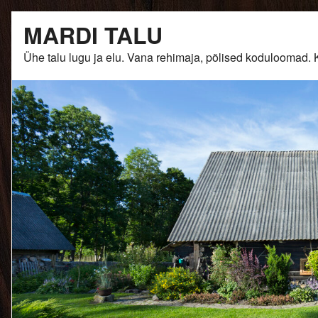
Skip
MARDI TALU
to
content
Ühe talu lugu ja elu. Vana rehimaja, põlised kodulooma