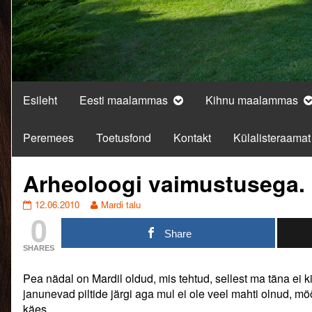
Esileht
Eesti maalammas
Kihnu maalammas
Peremees
Toetusfond
Kontakt
Külalisteraamat
Arheoloogi vaimustusega.
Arheoloogi
Read
12.06.2010
Mardi talu
0
vaimustusega.
more
published
posts
Share
on
by
SHARES
the
author
Pea nädal on Mardil oldud, mis tehtud, sellest ma täna ei ki
of
Arheoloogi
janunevad piltide järgi aga mul ei ole veel mahti olnud, mö
vaimustusega.,
käes.