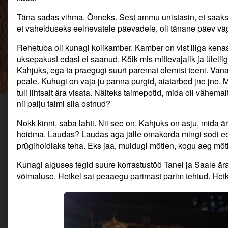
Täna sadas vihma. Õnneks. Sest ammu unistasin, et saaks 
et vahelduseks eelnevatele päevadele, oli tänane päev v
Rehetuba oli kunagi kolikamber. Kamber on vist liiga kenast
uksepakust edasi ei saanud. Kõik mis mittevajalik ja üleliig
Kahjuks, ega ta praegugi suurt paremat olemist teeni. Vana 
peale. Kuhugi on vaja ju panna purgid, aiatarbed jne jne. M
tuli lihtsalt ära visata. Näiteks taimepotid, mida oli vähema
nii palju taimi siia ostnud?
Nokk kinni, saba lahti. Nii see on. Kahjuks on asju, mida är
hoidma. Laudas? Laudas aga jälle omakorda mingi sodi ee
prügihoidlaks teha. Eks jaa, muidugi mõtlen, kogu aeg mõtle
Kunagi alguses tegid suure korrastustöö Tanel ja Saale är
võimaluse. Hetkel sai peaaegu parimast parim tehtud. Het