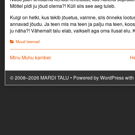
Mõttel pidi ju jõud olema?! Küll siis see aeg tuleb.
Kuigi on hetki, kus tekib jõuetus, vaimne, siis õnneks loot
annavad jõudu. Ja teen mis ma teen ja palju ma teen, koos 
ju näha?! Vähemalt talu elab, vaikselt aga oma ilusat elu.
Categories
Muud teemad
Navigeerimine
Previous
Ne
Minu Muhu kamber.
He
post:
po
© 2008–2026 MARDI TALU
• Powered by
WordPress
with