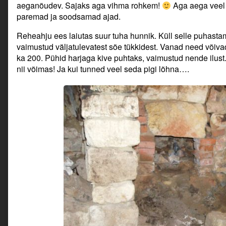
aeganõudev. Sajaks aga vihma rohkem!
Aga aega veel
paremad ja soodsamad ajad.
Reheahju ees laiutas suur tuha hunnik. Küll selle puhasta
vaimustud väljatulevatest söe tükkidest. Vanad need võiva
ka 200. Pühid harjaga kive puhtaks, vaimustud nende ilust. O
nii võimas! Ja kui tunned veel seda pigi lõhna….