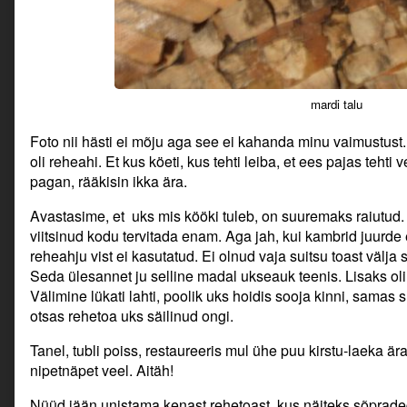
mardi talu
Foto nii hästi ei mõju aga see ei kahanda minu vaimustust. 
oli reheahi. Et kus köeti, kus tehti leiba, et ees pajas tehti 
pagan, rääkisin ikka ära.
Avastasime, et uks mis kööki tuleb, on suuremaks raiutud. 
viitsinud kodu tervitada enam. Aga jah, kui kambrid juurde e
reheahju vist ei kasutatud. Ei olnud vaja suitsu toast välj
Seda ülesannet ju selline madal ukseauk teenis. Lisaks oli 
Välimine lükati lahti, poolik uks hoidis sooja kinni, samas s
otsas rehetoa uks säilinud ongi.
Tanel, tubli poiss, restaureeris mul ühe puu kirstu-laeka ära
nipetnäpet veel. Aitäh!
Nüüd jään unistama kenast rehetoast, kus näiteks sõprade