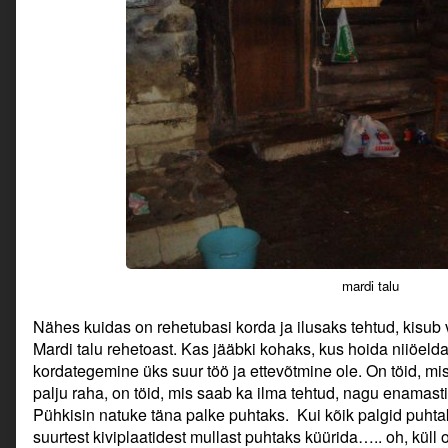
mardi talu
Nähes kuidas on rehetubasi korda ja ilusaks tehtud, kisub 
Mardi talu rehetoast. Kas jääbki kohaks, kus hoida niiöeld
kordategemine üks suur töö ja ettevõtmine ole. On töid, mis
palju raha, on töid, mis saab ka ilma tehtud, nagu enamasti
Pühkisin natuke täna palke puhtaks. Kui kõik palgid puhtak
suurtest kiviplaatidest mullast puhtaks küürida….. oh, küll