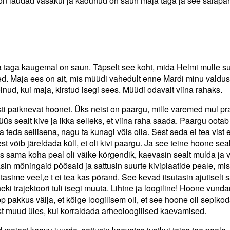
 on laudad vasakul ja kadunud on saun maja taga ja see salapä
a taga kaugemal on saun. Täpselt see koht, mida Helmi mulle s
d. Maja ees on ait, mis müüdi vahedult enne Mardi minu valdu
lnud, kui maja, kirstud isegi sees. Müüdi odavalt viina rahaks.
sti paiknevat hoonet. Üks neist on paargu, mille varemed mul p
s sealt kive ja ikka selleks, et viina raha saada. Paargu ootab
a teda sellisena, nagu ta kunagi võis olla. Sest seda ei tea vist
st võib järeldada küll, et oli kivi paargu. Ja see teine hoone seal
es sama koha peal oli väike kõrgendik, kaevasin sealt mulda ja 
in mõningaid põõsaid ja sattusin suurte kiviplaatide peale, mis
tasime veel,e t ei tea kas põrand. See kevad itsutasin ajutiselt
heki trajektoori tuli isegi muuta. Lihtne ja loogiline! Hoone vun
p pakkus välja, et kõige loogilisem oli, et see hoone oli sepikod
st muud üles, kui korraldada arheoloogilised kaevamised.