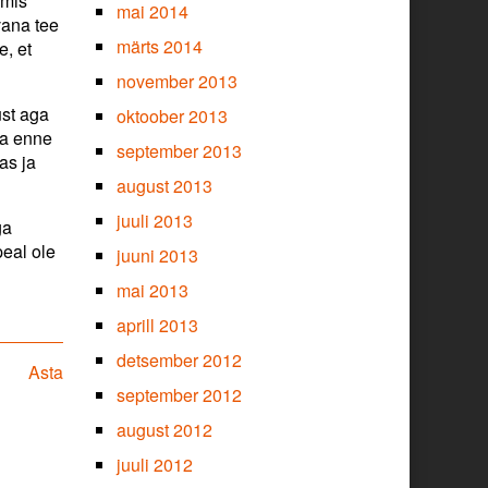
 mis
mai 2014
 vana tee
märts 2014
e, et
november 2013
ust aga
oktoober 2013
ga enne
september 2013
as ja
august 2013
juuli 2013
ga
peal ole
juuni 2013
mai 2013
aprill 2013
detsember 2012
Next
Asta
post:
september 2012
august 2012
juuli 2012