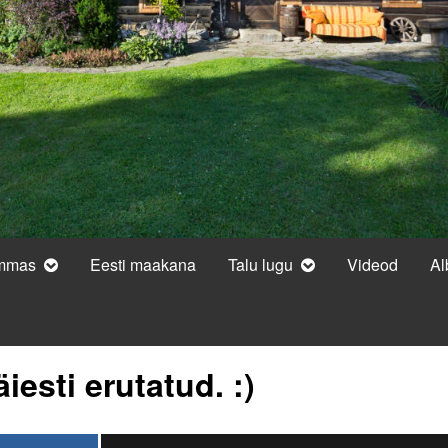
ammas
Eesti maakana
Talu lugu
Videod
A
iesti erutatud. :)