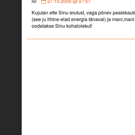
Comment
ivi
27.10.2009 @ 07:57
by
Kujutan ette Sinu erutust, vaga põnev pealekauba
ivi
(see ju lihtne-elad energia tänaval) ja mani,mani
published
oodatakse Sinu kohalolekut!
on