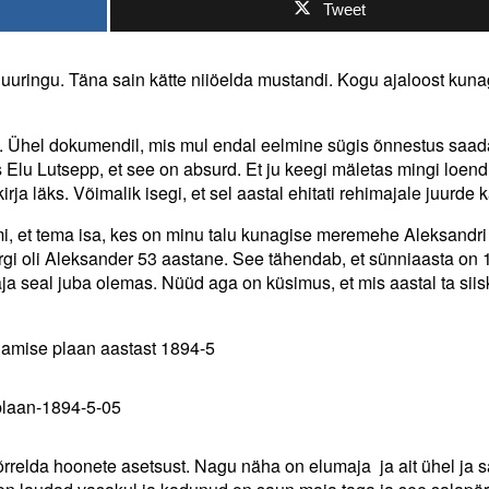
Tweet
o uuringu. Täna sain kätte niiöelda mustandi. Kogu ajaloost kuna
t. Ühel dokumendil, mis mul endal eelmine sügis õnnestus saada
 Elu Lutsepp, et see on absurd. Et ju keegi mäletas mingi loen
 kirja läks. Võimalik isegi, et sel aastal ehitati rehimajale juurde 
lmi, et tema isa, kes on minu talu kunagise meremehe Aleksandri
ärgi oli Aleksander 53 aastane. See tähendab, et sünniaasta on 
 maja seal juba olemas. Nüüd aga on küsimus, et mis aastal ta siisk
ldamise plaan aastast 1894-5
rrelda hoonete asetsust. Nagu näha on elumaja ja ait ühel ja 