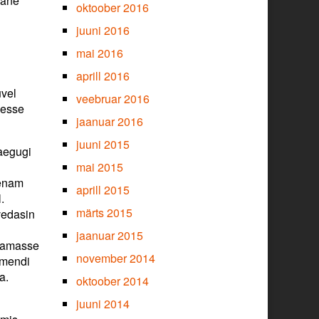
rane
oktoober 2016
juuni 2016
mai 2016
aprill 2016
uvel
veebruar 2016
sesse
jaanuar 2016
juuni 2015
raegugi
mai 2015
 enam
aprill 2015
.
märts 2015
vedasin
jaanuar 2015
 samasse
november 2014
damendi
a.
oktoober 2014
juuni 2014