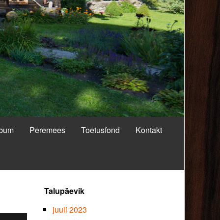
lbum
Peremees
Toetusfond
Kontakt
Primary
Talupäevik
Sidebar
juuli 2023