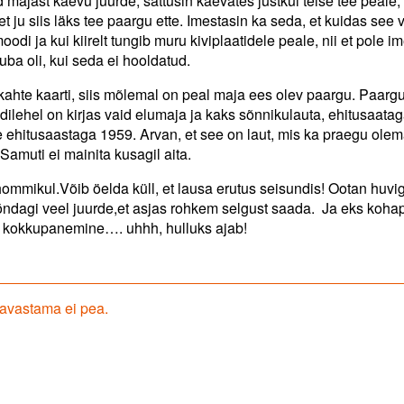
majast kaevu juurde, sattusin kaevates justkui teise tee peale,
 et ju siis läks tee paargu ette. Imestasin ka seda, et kuidas see
i ja kui kiirelt tungib muru kiviplaatidele peale, nii et pole im
ba oli, kui seda ei hooldatud.
kahte kaarti, siis mõlemal on peal maja ees olev paargu. Paarg
dilehel on kirjas vaid elumaja ja kaks sõnnikulauta, ehitusaata
 ehitusaastaga 1959. Arvan, et see on laut, mis ka praegu olem
Samuti ei mainita kusagil aita.
 hommikul.Võib öelda küll, et lausa erutus seisundis! Ootan huvi
imõndagi veel juurde,et asjas rohkem selgust saada. Ja eks koha
di kokkupanemine…. uhhh, hulluks ajab!
 avastama ei pea.