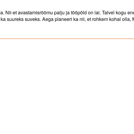
. Nii-et avastamisrõõmu palju ja tööpõld on lai. Talvel kogu en
 ka suureks suveks. Aega planeeri ka nii, et rohkem kohal olla, 