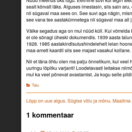
Nüüd meenus üks lugu. Eelmine suvi kui tegin teed 
sealt kõrvalt läks. Alguses imestasin, siis sain aru,
nii sügaval maa sees on. See suvi aga nägin, mismood
see vana tee aastakümnetega nii sügaval maa all ju
Väike segadus aga on mul nüüd küll. Kui võrrelda 
ei ole sõnagi üheski dokumendis. 1939 aasta talun
1928. 1985 aastakindlsutushindelehelt leian hoone
maa-ameti kaardil siis see majast vasakul kollane. 
Nii et täna õhtu olen ma palju õnnelikum, kui veel
uuringu lõpliku varjanti! Loodetavasti leitakse ni
mul ka veel põnevat avastamist. Ja kogu selle pil
Categories
Talu
Navigeerimine
Previous
Lõpp on uue algus. Sügise võlu ja mõnu. Maailma
post:
1 kommentaar