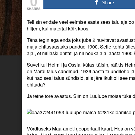
0
Ma
posts
Ma
Share
olen
by
olen
SHARES
täiesti
the
täiesti
erutatud.
author
erutatud.
Tellisin endale veel eelmise aasta sees talu ajalo
:)
of
:)
published
Hulluks
hiljem, kui materjal kõik koos.
on
ajab!
Ma
Täna tegin aga enda joks juba 2 huvitavat avastus
olen
maja ehitusaastaks pandud 1900. Selle kohta ütles
täiesti
ajal, et millaski ehitati ja nii nõuka ajal aasta 1900
erutatud.
:),
Suvel kui Helmil ja Ossial külas käisin, rääkis He
on Mardi talus sündinud. 1939 aasta talundilehe j
kui nad seal talus sündisid, siis järelikult oli see
ehitada?
Ja teine tore avastus. Siin on Luulupe mõisa tüke
Võrdluseks Maa-ameti geoportaali kaart. Hea on võ