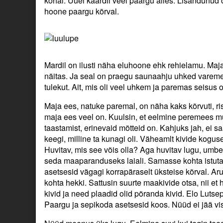
kohal. Uuel kaardil veel paargu alles. Lisandunud
hoone paargu kõrval.
Mardil on ilusti näha eluhoone ehk rehielamu. Maj
näitas. Ja seal on praegu saunaahju uhked vareme
tulekut. Ait, mis oli veel uhkem ja paremas seisus o
Maja ees, natuke paremal, on näha kaks kõrvuti, ri
maja ees veel on. Kuulsin, et eelmine peremees müü
taastamist, erinevaid mõtteid on. Kahjuks jah, ei sa
keegi, milline ta kunagi oli. Väheamlt kivide koguse
Huvitav, mis see võis olla? Aga huvitav lugu, umb
seda maaparanduseks laiali. Samasse kohta istutas
asetsesid vägagi korrapäraselt üksteise kõrval. Aru
kohta hekki. Sattusin suurte maakivide otsa, nii et 
kivid ja need plaadid olid põranda kivid. Elo Lutsep
Paargu ja sepikoda asetsesid koos. Nüüd ei jää vi