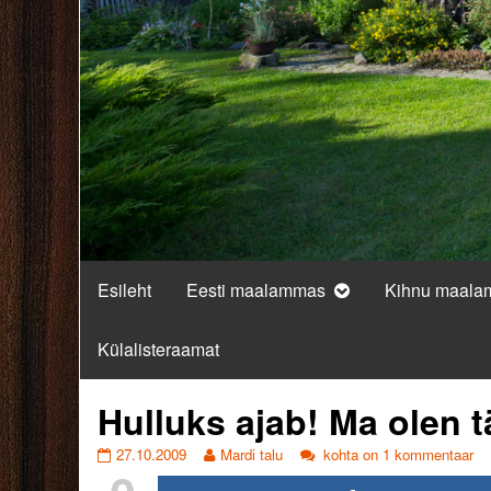
Esileht
Eesti maalammas
Kihnu maal
Külalisteraamat
Hulluks ajab! Ma olen tä
Hulluks
Read
Hulluks
27.10.2009
Mardi talu
kohta on 1 kommentaar
ajab!
more
ajab!