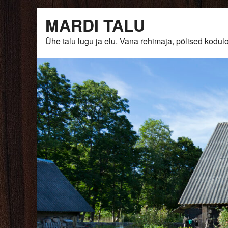
Skip
MARDI TALU
to
content
Ühe talu lugu ja elu. Vana rehimaja, põlised ko