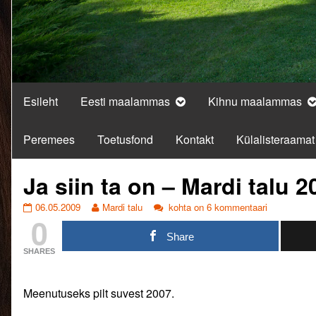
Esileht
Eesti maalammas
Kihnu maalammas
Peremees
Toetusfond
Kontakt
Külalisteraamat
Ja siin ta on – Mardi talu 2
Ja
Read
Ja
06.05.2009
Mardi talu
kohta on 6 kommentaari
0
siin
more
siin
ta
posts
ta
Share
on
by
on
SHARES
–
the
–
Mardi
author
Mardi
talu
of
talu
Meenutuseks pilt suvest 2007.
2009
Ja
2009
mai.
siin
mai.