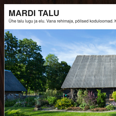
Skip
MARDI TALU
to
content
Ühe talu lugu ja elu. Vana rehimaja, põlised kodulooma