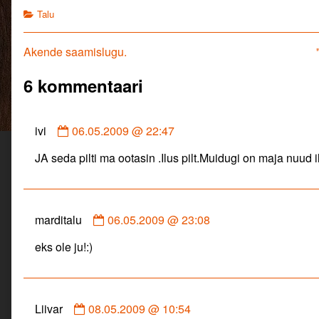
published
ta
Categories
Talu
on
on
–
Mardi
Navigeerimine
Previous
Akende saamislugu.
talu
post:
2009
6 kommentaari
mai.,
Comment
ivi
06.05.2009 @ 22:47
by
JA seda pilti ma ootasin .Ilus pilt.Muidugi on maja nuud il
ivi
published
on
Comment
marditalu
06.05.2009 @ 23:08
by
eks ole ju!:)
marditalu
published
on
Comment
Liivar
08.05.2009 @ 10:54