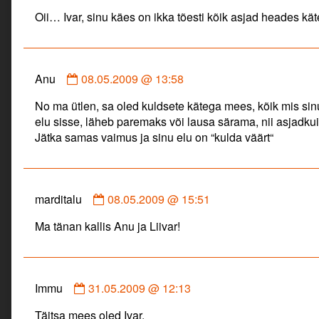
by
Oii… Ivar, sinu käes on ikka tõesti kõik asjad heades kä
Liivar
published
on
Comment
Anu
08.05.2009 @ 13:58
by
No ma ütlen, sa oled kuldsete kätega mees, kõik mis sinu
Anu
elu sisse, läheb paremaks või lausa särama, nii asjadku
published
Jätka samas vaimus ja sinu elu on “kulda väärt“
on
Comment
marditalu
08.05.2009 @ 15:51
by
Ma tänan kallis Anu ja Liivar!
marditalu
published
on
Comment
Immu
31.05.2009 @ 12:13
by
Täitsa mees oled Ivar.
Immu