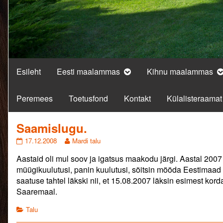
Esileht
Eesti maalammas
Kihnu maalammas
Peremees
Toetusfond
Kontakt
Külalisteraamat
Saamislugu.
Saamislugu.
Read
17.12.2008
Mardi talu
published
more
Aastaid oli mul soov ja igatsus maakodu järgi. Aastal 2007 
on
posts
by
müügikuulutusi, panin kuulutusi, sõitsin mööda Eestimaad r
the
saatuse tahtel läkski nii, et 15.08.2007 läksin esimest kor
author
Saaremaal.
of
Saamislugu.,
Categories
Talu