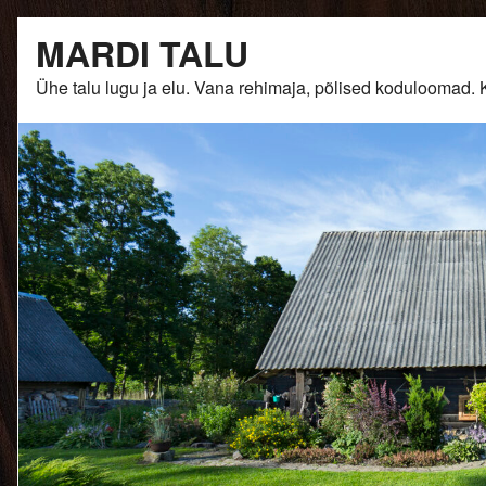
Skip
MARDI TALU
to
content
Ühe talu lugu ja elu. Vana rehimaja, põlised kodulooma