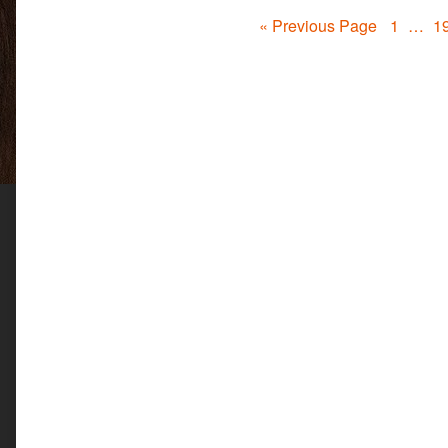
Posts
Page
P
« Previous Page
1
…
1
pagination