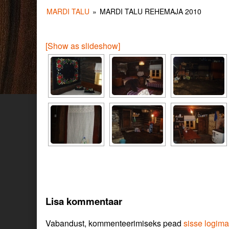
MARDI TALU
»
MARDI TALU REHEMAJA 2010
[Show as slideshow]
Lisa kommentaar
Vabandust, kommenteerimiseks pead
sisse logima