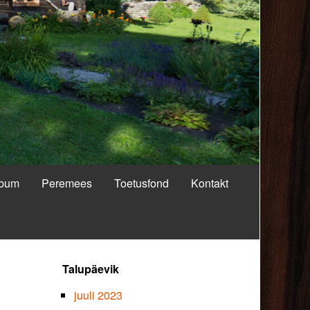
lbum
Peremees
Toetusfond
Kontakt
Primary
Talupäevik
Sidebar
juuli 2023