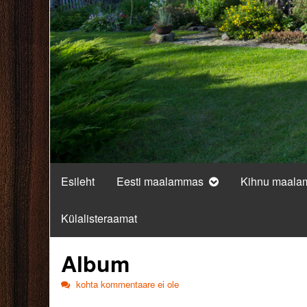
Esileht
Eesti maalammas
Kihnu maal
Külalisteraamat
Album
Album
kohta kommentaare ei ole