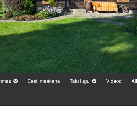
ammas
Eesti maakana
Talu lugu
Videod
A