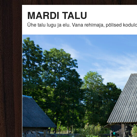
Skip
MARDI TALU
to
content
Ühe talu lugu ja elu. Vana rehimaja, põlised ko