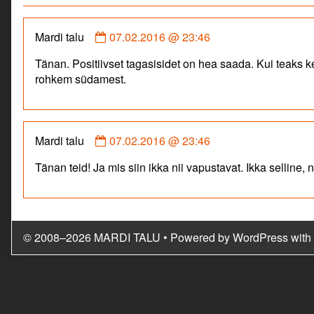
Comment
Mardi talu
07.02.2016 @ 23:46
by
Tänan. Positiivset tagasisidet on hea saada. Kui teaks k
Mardi
rohkem südamest.
talu
published
on
Comment
Mardi talu
07.02.2016 @ 23:46
by
Tänan teid! Ja mis siin ikka nii vapustavat. Ikka selline
Mardi
talu
published
on
© 2008–2026 MARDI TALU
• Powered by
WordPress
with