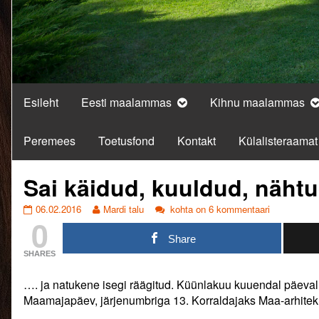
Esileht
Eesti maalammas
Kihnu maalammas
Peremees
Toetusfond
Kontakt
Külalisteraamat
Sai käidud, kuuldud, näht
Sai
Read
Sai
06.02.2016
Mardi talu
kohta on 6 kommentaari
0
käidud,
more
käidud,
kuuldud,
posts
kuuldud,
Share
nähtud…..
by
nähtud…..
SHARES
published
the
on
author
…. ja natukene isegi räägitud. Küünlakuu kuuendal päe
of
Sai
Maamajapäev, järjenumbriga 13. Korraldajaks Maa-arhitek
käidud,