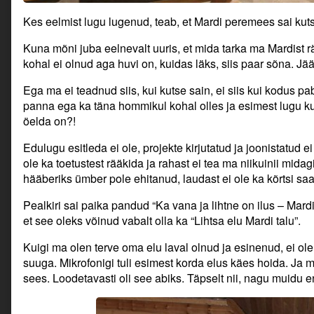
Kes eelmist lugu lugenud, teab, et Mardi peremees sai kuts
Kuna mõni juba eelnevalt uuris, et mida tarka ma Mardist rä
kohal ei olnud aga huvi on, kuidas läks, siis paar sõna. Jä
Ega ma ei teadnud siis, kui kutse sain, ei siis kui kodus pa
panna ega ka täna hommikul kohal olles ja esimest lugu ku
öelda on?!
Edulugu esitleda ei ole, projekte kirjutatud ja joonistatud ei
ole ka toetustest rääkida ja rahast ei tea ma niikuinii mida
hääberiks ümber pole ehitanud, laudast ei ole ka kõrtsi 
Pealkiri sai paika pandud “Ka vana ja lihtne on ilus – Mard
et see oleks võinud vabalt olla ka “Lihtsa elu Mardi talu”.
Kuigi ma olen terve oma elu laval olnud ja esinenud, ei ol
suuga. Mikrofonigi tuli esimest korda elus käes hoida. Ja mi
sees. Loodetavasti oli see abiks. Täpselt nii, nagu muidu 