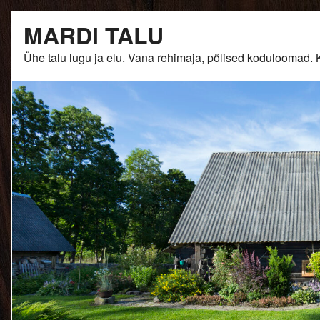
Skip
MARDI TALU
to
content
Ühe talu lugu ja elu. Vana rehimaja, põlised kodulooma