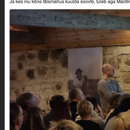
Ja kes mu kõne täismahus kuulda soovib, tuleb aga Mardile