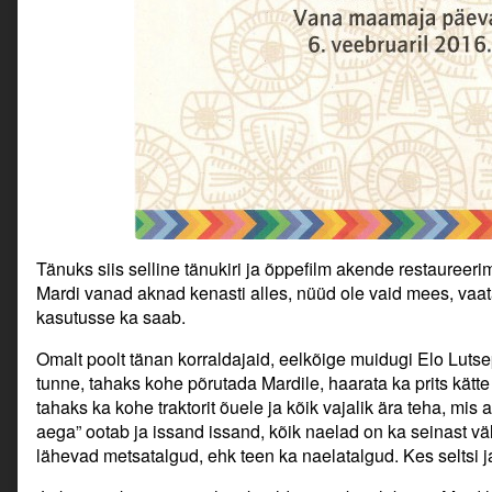
Tänuks siis selline tänukiri ja õppefilm akende restaureer
Mardi vanad aknad kenasti alles, nüüd ole vaid mees, vaata 
kasutusse ka saab.
Omalt poolt tänan korraldajaid, eelkõige muidugi Elo Lutsep
tunne, tahaks kohe põrutada Mardile, haarata ka prits kätt
tahaks ka kohe traktorit õuele ja kõik vajalik ära teha, m
aega” ootab ja issand issand, kõik naelad on ka seinast vä
lähevad metsatalgud, ehk teen ka naelatalgud. Kes seltsi j