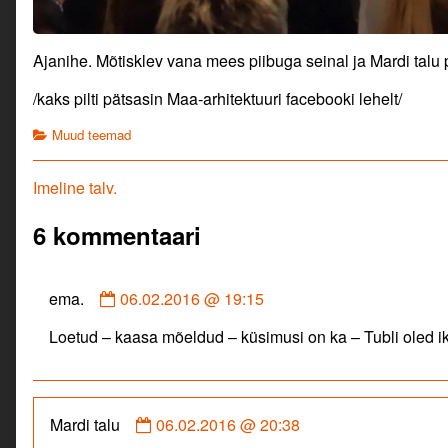
Ajanihe. Mõtisklev vana mees piibuga seinal ja Mardi tal
/kaks pilti pätsasin Maa-arhitektuuri facebooki lehelt/
Categories
Muud teemad
Navigeerimine
Previous
Imeline talv.
post:
6 kommentaari
Comment
ema.
06.02.2016 @ 19:15
by
Loetud – kaasa mõeldud – küsimusi on ka – Tubli oled ik
ema.
published
on
Comment
Mardi talu
06.02.2016 @ 20:38
by