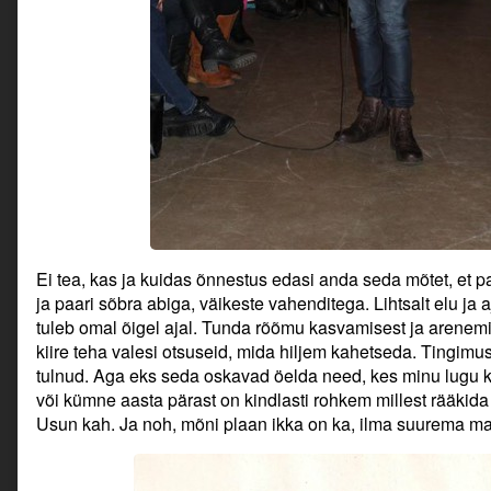
Ei tea, kas ja kuidas õnnestus edasi anda seda mõtet, et 
ja paari sõbra abiga, väikeste vahenditega. Lihtsalt elu ja
tuleb omal õigel ajal. Tunda rõõmu kasvamisest ja arenem
kiire teha valesi otsuseid, mida hiljem kahetseda. Tingimu
tulnud. Aga eks seda oskavad öelda need, kes minu lugu kuu
või kümne aasta pärast on kindlasti rohkem millest rääkida
Usun kah. Ja noh, mõni plaan ikka on ka, ilma suurema m