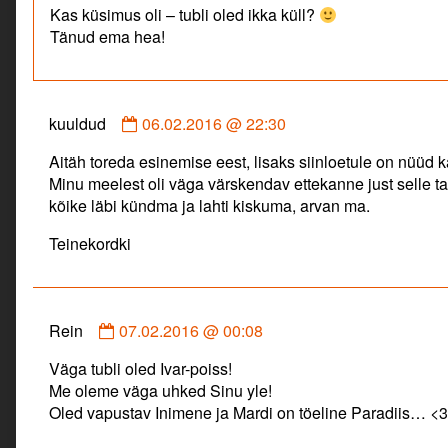
Kas küsimus oli – tubli oled ikka küll?
Mardi
Tänud ema hea!
talu
published
on
Comment
kuuldud
06.02.2016 @ 22:30
by
Aitäh toreda esinemise eest, lisaks siinloetule on nüüd 
kuuldud
Minu meelest oli väga värskendav ettekanne just selle ta
published
kõike läbi kündma ja lahti kiskuma, arvan ma.
on
Teinekordki
Comment
Rein
07.02.2016 @ 00:08
by
Väga tubli oled Ivar-poiss!
Rein
Me oleme väga uhked Sinu yle!
published
Oled vapustav Inimene ja Mardi on töeline Paradiis… <3
on