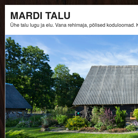
Skip
MARDI TALU
to
content
Ühe talu lugu ja elu. Vana rehimaja, põlised kodulooma