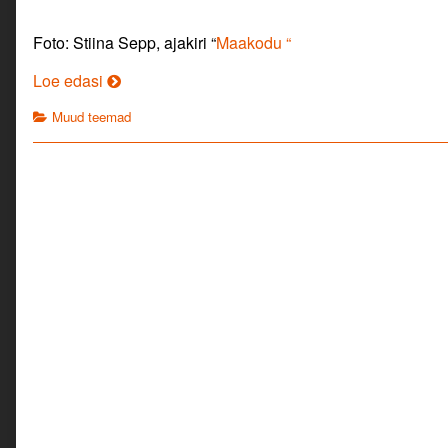
Foto: Stiina Sepp, ajakiri “
Maakodu “
Oli
Loe edasi
kena
Categories
Muud teemad
aeg