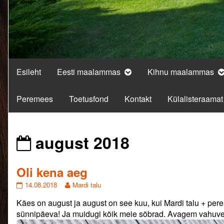
Esileht
Eesti maalammas
Kihnu maalammas
Peremees
Toetusfond
Kontakt
Külalisteraamat
Posts
august 2018
from
Oli kena aeg
Oli
Read
14.08.2018
Mardi talu
kena
more
Käes on august ja august on see kuu, kui Mardi talu + per
aeg
posts
published
by
sünnipäeva! Ja muidugi kõik meie sõbrad. Avagem vahuvei
on
the