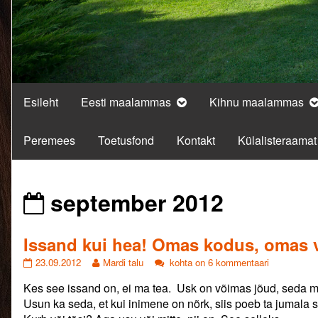
Esileht
Eesti maalammas
Kihnu maalammas
Peremees
Toetusfond
Kontakt
Külalisteraamat
Posts
september 2012
from
Issand kui hea! Omas kodus, omas v
Issand
Read
Issand
23.09.2012
Mardi talu
kohta on 6 kommentaari
kui
more
kui
Kes see issand on, ei ma tea. Usk on võimas jõud, seda 
hea!
posts
hea!
Omas
by
Omas
Usun ka seda, et kui inimene on nõrk, siis poeb ta jumala se
kodus,
the
kodus,