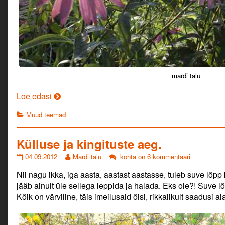
mardi talu
Issand
Loe edasi
kui
Categories
Muud teemad
hea!
Omas
kodus,
Külluse ja kingituste aeg.
omas
Külluse
Read
Külluse
04.09.2012
Mardi talu
kohta on 6 kommentaari
voodis.
ja
more
ja
Kohalik
Nii nagu ikka, iga aasta, aastast aastasse, tuleb suve lõpp ku
kingituste
posts
kingituste
aeg.
või?
by
aeg.
jääb ainult üle sellega leppida ja halada. Eks ole?! Suve lõp
published
the
Kõik on värviline, täis imeilusaid õisi, rikkalikult saadusi ai
on
author
of
Külluse