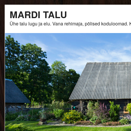
Skip
MARDI TALU
to
content
Ühe talu lugu ja elu. Vana rehimaja, põlised kodulooma