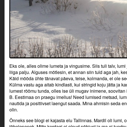
Eks ole, alles olime lumeta ja vingusime. Siis tuli talv, lumi 
liiga palju. Alguses mõtlesin, et annan siin tuld aga jah, ke
Käid mööda ühte tänavat päeva, teise, kolmanda, ei ole se
Külma vastu aga aitab kindlasti, kui stringid koju jätta ja k
lumest rõõmu tunda, olles ise üli mugav inimene, soovitan i
B. Eestimaa on praegu imelius! Need lumised metsad, lum
nautida ja positiivset laengut saada. Mina ahmisin seda en
olin.
Õnneks see blogi ei kajasta elu Tallinnas. Mardil oli lumi, 
tähelepanek. Mitte kordagi ei olnud põhjust ja ma ei tundnud