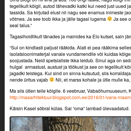
tegelikult kõigil, autod lähevadki katki kui need just uued ja
tassida. Sa kirjutad elust nii nagu see enamus inimeste jaok
võtmes. Ja see toob ikka ja jälle tagasi lugema
Ja see o
seal talus.”
Tagasihoidlikult tänades ja mainides ka Elo kutset, sain jä
“Sul on kindlasti paljust rääkida. Alati ei pea rääkima sell
isolatsioonimaterjal vanale vundamendile või kuidas kõig
soojustada. Neid spetsialiste ikka leidub. Sinul aga on seda
hulgal armastust, austust ja töökust ja see on tegelikult kõ
jagadki teistega. Kui sind on sinna kutsutud, siis korraldaj
nende üritus vajab
Nii, et marss kohale ja ütle mulle ka,
Ma siis ütlen teile kõigile. 6 veebruar, Vabaõhumuuseum, K
http://maaarhitektuur.blogspot.com.ee/2016/01/vana-maama
Käisin Kasel sõbral külas. Sai “oma” lambad ülevaadatud.