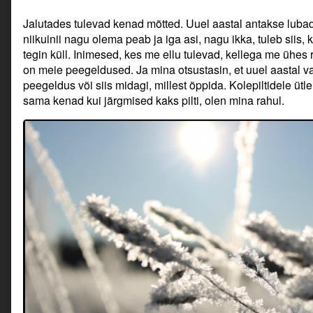
Jalutades tulevad kenad mõtted. Uuel aastal antakse luba
niikuinii nagu olema peab ja iga asi, nagu ikka, tuleb siis
tegin küll. Inimesed, kes me ellu tulevad, kellega me ühes r
on meie peegeldused. Ja mina otsustasin, et uuel aastal va
peegeldus või siis midagi, millest õppida. Kolepiltidele üt
sama kenad kui järgmised kaks pilti, olen mina rahul.