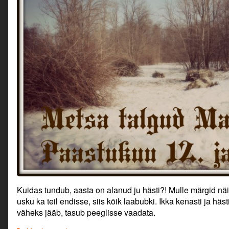
Kuidas tundub, aasta on alanud ju hästi?! Mulle märgid näi
usku ka teil endisse, siis kõik laabubki. Ikka kenasti ja hästi
väheks jääb, tasub peeglisse vaadata.