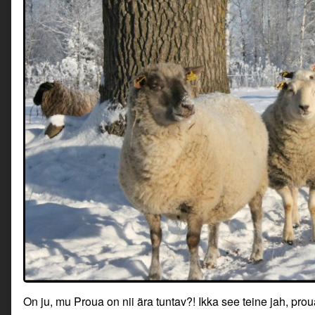
On ju, mu Proua on nii ära tuntav?! Ikka see teine jah, pro