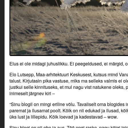
Elus ei ole midagi juhuslikku. Ei peegeldused, ei märgid, 
Elo Lutsepp, Maa-arhitektuuri Keskusest, kutsus mind Va
talust. Kirjutasin pika vastuse, miks ma selleks valmis ei ole
justkui selle kinnituseks, et mul nagu vist natukene oleks, 
inimeselt järgnev kiri –
“Sinu blogil on mingi eriline võlu. Tavaliselt oma blogides
paremat ja ilusamat poolt. Kõik on nii edukad ja ilusad, kõik k
üks lust ja lillepidu. Kõik loevad ja kadestavad – wow.
Sinu blogi on nii ehe ja aus. Töö ongi raske, nagu kõigi in