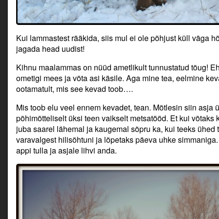
Kui lammastest rääkida, siis mul ei ole põhjust küll väga h
jagada head uudist!
Kihnu maalammas on nüüd ametlikult tunnustatud tõug! Ehk
ometigi mees ja võta asi käsile. Aga mine tea, eelmine kev
ootamatult, mis see kevad toob….
Mis toob elu veel ennem kevadet, tean. Mõtlesin siin asja 
põhimõtteliselt üksi teen vaikselt metsatööd. Et kui võtaks 
juba saarel lähemal ja kaugemal sõpru ka, kui teeks ühed 
varavalgest hilisõhtuni ja lõpetaks päeva uhke simmaniga. J
appi tulla ja asjale lihvi anda.