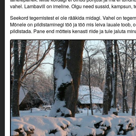
vahel. Lambavill on imeline. Olgu need sussid, kampsun, 
Seekord tegemistest ei ole rääkida midagi. Vahel on tegemi
Mõnele on pildistaminegi töö ja töö mis leiva lauale toob, o
pildistada. Pane end mõtteis kenasti riide ja tule jaluta m