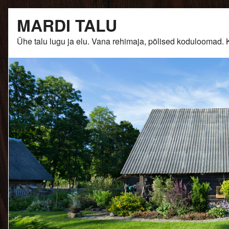
Skip
MARDI TALU
to
content
Ühe talu lugu ja elu. Vana rehimaja, põlised kodulooma