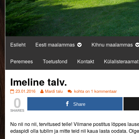
Esileht
Eesti maalammas
Kihnu maalammas
Peremees
Toetusfond
Kontakt
Külalisteraamat
Imeline talv.
Imeline
Read
Imeline
23.01.2016
Mardi talu
kohta on 1 kommentaar
0
talv.
more
talv.
published
posts
Share
on
by
SHARES
the
author
No nii no nii, tervitused teile! Viimane postitus lõppes la
of
Imeline
edaspidi olla tublim ja mitte teid nii kaua lasta oodata. Olg
talv.,