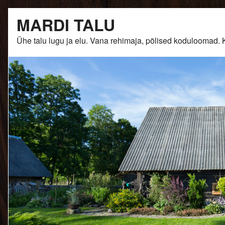
Skip
MARDI TALU
to
content
Ühe talu lugu ja elu. Vana rehimaja, põlised kodulooma