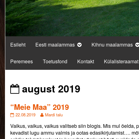
Esileht
Eesti maalammas
Kihnu maalammas
Peremees
Toetusfond
Kontakt
Külalisteraamat
Posts
august 2019
from
“Meie Maa” 2019
“Meie
Read
22.08.2019
Mardi talu
Maa”
more
Vaikus, vaikus, vaikus valitseb siin blogis. Mis mul öelda,
2019
posts
published
by
kevadist lugu ammu valmis ja ootas edasikirjutamist…. mõ
on
the