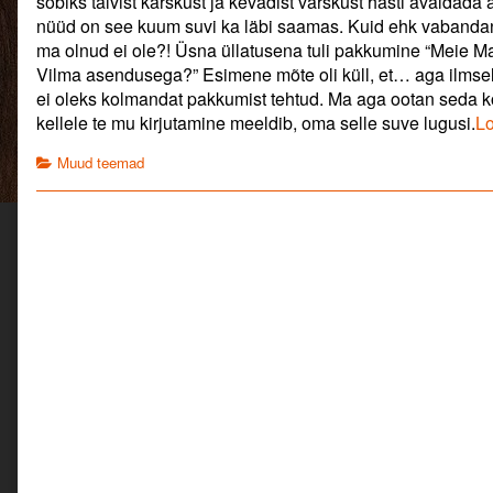
sobiks talvist karskust ja kevadist värskust hästi avaldada
author
nüüd on see kuum suvi ka läbi saamas. Kuid ehk vabandan p
of
ma olnud ei ole?! Üsna üllatusena tuli pakkumine “Meie Ma
“Meie
Maa”
Vilma asendusega?” Esimene mõte oli küll, et… aga ilmsel
2019,
ei oleks kolmandat pakkumist tehtud. Ma aga ootan seda ko
kellele te mu kirjutamine meeldib, oma selle suve lugusi.
L
Categories
Muud teemad