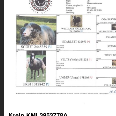
Kreip KML3953778A