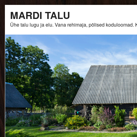
Skip
MARDI TALU
to
content
Ühe talu lugu ja elu. Vana rehimaja, põlised kodulooma