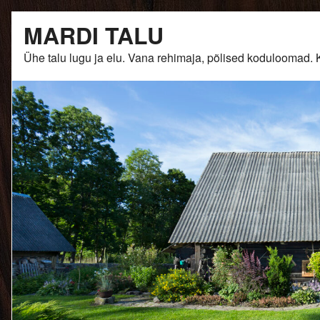
Skip
MARDI TALU
to
content
Ühe talu lugu ja elu. Vana rehimaja, põlised kodulooma