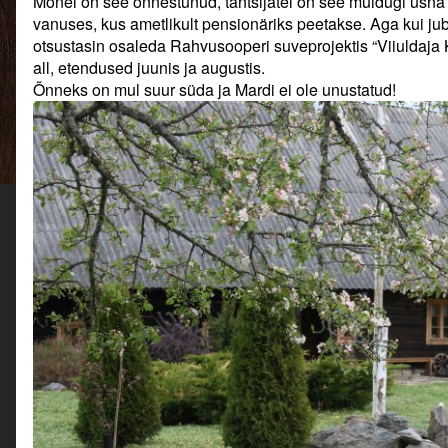
Mõnel on see õnnestunud, tantsijatel on see muidugi üsna 
korraga?
author
korraga?
vanuses, kus ametlikult pensionäriks peetakse. Aga kui juba
published
of
otsustasin osaleda Rahvusooperi suveprojektis “Viiuldaja
on
Kas
mitu
all, etendused juunis ja augustis.
kena
Õnneks on mul suur süda ja Mardi ei ole unustatud!
asja
saab
korraga?,