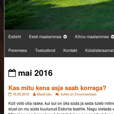
Esileht
Eesti maalammas
Kihnu maalammas
Peremees
Toetusfond
Kontakt
Külalisteraamat
Posts
mai 2016
from
Kas mitu kena asja saab korraga?
Kas
Read
Kas
18.05.2016
Mardi talu
kohta on 8 kommentaari
mitu
more
mitu
Küll võib olla raske, kui sul on üks süda ja seda tuleb m
kena
posts
kena
asja
by
asja
elust on mu süda kuulunud Estonia teatrile. Nagu oletada või
saab
the
saab