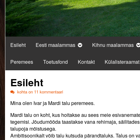
Esileht
Eesti maalammas
Kihnu maalammas
Peremees
Toetusfond
Kontakt
Külalisteraamat
Esileht
Esileht
kohta on 11 kommentaari
Mina olen Ivar ja Mardi talu peremees.
Mardi talu on koht, kus hoitakse au sees meie esivanemate ta
tegemisi. Jõudumööda taastakse vana rehimaja, säilitades
talupoja mõistusega.
Ambitisoonikalt võib talu kutsuda pärandtaluks. Talus on v