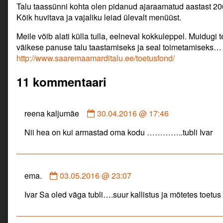
Talu taassünni kohta olen pidanud ajaraamatud aastast 2
Kõik huvitava ja vajaliku leiad ülevalt menüüst.
Meile võib alati külla tulla, eelneval kokkuleppel. Muidugi 
väikese panuse talu taastamiseks ja seal toimetamiseks…
http://www.saaremaamarditalu.ee/toetusfond/
11 kommentaari
Comment
reena kaljumäe
30.04.2016 @ 17:46
by
Nii hea on kui armastad oma kodu …………..tubli Ivar
reena
kaljumäe
published
on
Comment
ema.
03.05.2016 @ 23:07
by
Ivar Sa oled väga tubli….suur kallistus ja mõtetes toetus
ema.
published
on