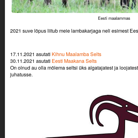
Eesti maalammas
2021 suve lõpus liitub meie lambakarjaga neli esimest Ee
17.11.2021 asutati
Kihnu Maalamba Selts
30.11.2021 asutati
Eesti Maakana Selts
On olnud au olla mõlema seltsi üks algatajatest ja loojate
juhatusse.