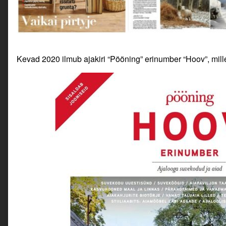
Kevad 2020 ilmub ajakiri “Pööning” erinumber “Hoov”, mill