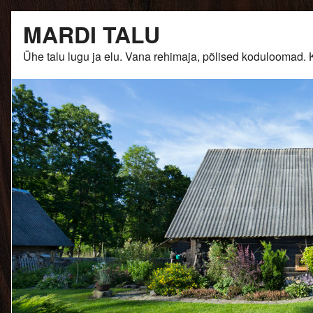
Skip
MARDI TALU
to
content
Ühe talu lugu ja elu. Vana rehimaja, põlised kodulooma