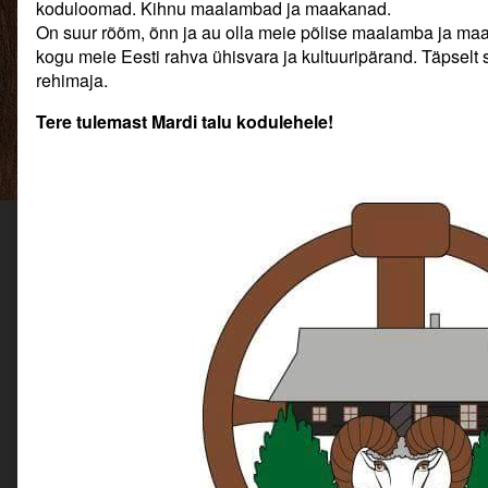
koduloomad. Kihnu maalambad ja maakanad.
On suur rõõm, õnn ja au olla meie põlise maalamba ja maa
kogu meie Eesti rahva ühisvara ja kultuuripärand. Täpse
rehimaja.
Tere tulemast Mardi talu kodulehele!