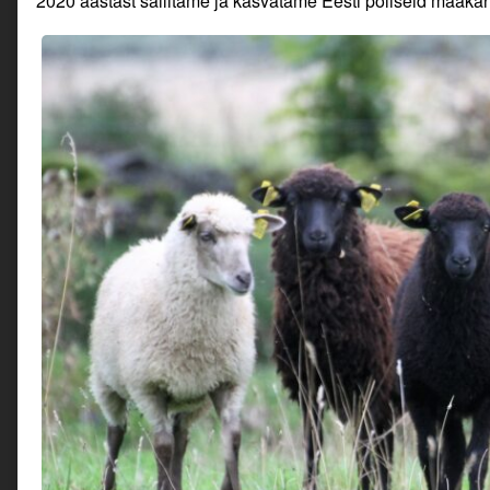
2020 aastast säilitame ja kasvatame Eesti põliseid maaka