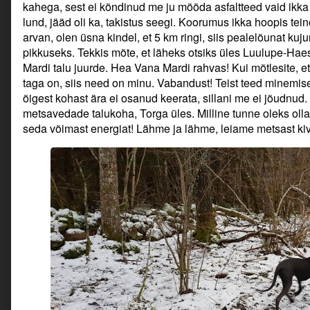
kahega, sest ei kõndinud me ju mööda asfaltteed vaid ikka
lund, jääd oli ka, takistus seegi. Koorumus ikka hoopis tei
arvan, olen üsna kindel, et 5 km ringi, siis pealelõunat kuj
pikkuseks. Tekkis mõte, et läheks otsiks üles Luulupe-Hae
Mardi talu juurde. Hea Vana Mardi rahvas! Kui mõtlesite, et
taga on, siis need on minu. Vabandust! Teist teed minemise
õigest kohast ära ei osanud keerata, sillani me ei jõudnu
metsavedade talukoha, Torga üles. Milline tunne oleks oll
seda võimast energiat! Lähme ja lähme, leiame metsast kiv