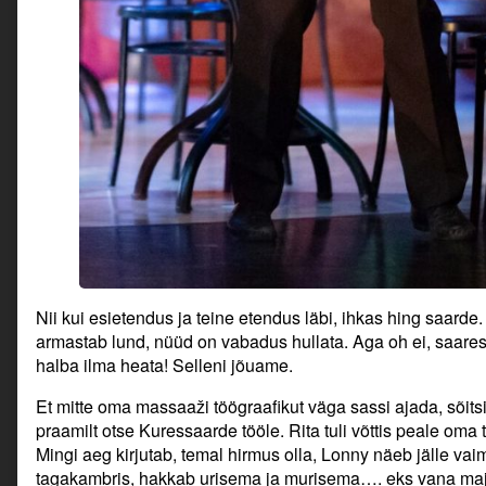
Nii kui esietendus ja teine etendus läbi, ihkas hing saarde. 
armastab lund, nüüd on vabadus hullata. Aga oh ei, saares
halba ilma heata! Selleni jõuame.
Et mitte oma massaaži töögraafikut väga sassi ajada, sõits
praamilt otse Kuressaarde tööle. Rita tuli võttis peale oma
Mingi aeg kirjutab, temal hirmus olla, Lonny näeb jälle va
tagakambris, hakkab urisema ja murisema…. eks vana maja 