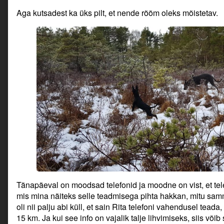
Aga kutsadest ka üks pilt, et nende rõõm oleks mõistetav.
Tänapäeval on moodsad telefonid ja moodne on vist, et tel
mis mina näiteks selle teadmisega pihta hakkan, mitu sa
oli nii palju abi küll, et sain Rita telefoni vahendusel tea
15 km. Ja kui see info on vajalik talje lihvimiseks, siis võib