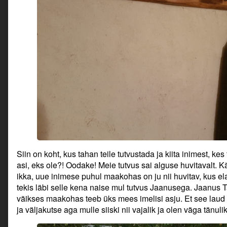
Siin on koht, kus tahan teile tutvustada ja kiita inimest, kes
asi, eks ole?! Oodake! Meie tutvus sai alguse huvitavalt. 
ikka, uue inimese puhul maakohas on ju nii huvitav, kus ela
tekis läbi selle kena naise mul tutvus Jaanusega. Jaanus 
väikses maakohas teeb üks mees imelisi asju. Et see laud 
ja väljakutse aga mulle siiski nii vajalik ja olen väga tänulik