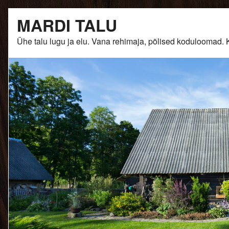
Skip
MARDI TALU
to
content
Ühe talu lugu ja elu. Vana rehimaja, põlised kodulooma