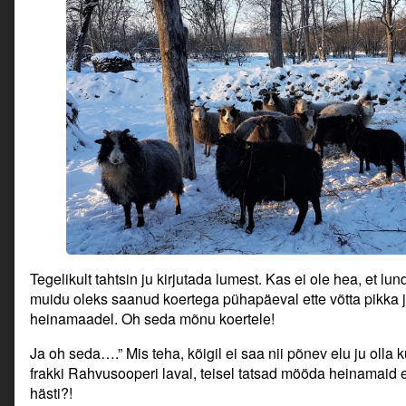
Tegelikult tahtsin ju kirjutada lumest. Kas ei ole hea, et lun
muidu oleks saanud koertega pühapäeval ette võtta pikka 
heinamaadel. Oh seda mõnu koertele!
Ja oh seda….” Mis teha, kõigil ei saa nii põnev elu ju olla 
frakki Rahvusooperi laval, teisel tatsad mööda heinamai
hästi?!