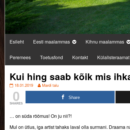
Esileht
Eesti maalammas
Kihnu maalammas
Peremees
Toetusfond
Kontakt
Külalisteraamat
Kui hing saab kõik mis ih
Kui
Read
18.01.2019
Mardi talu
0
hing
more
saab
posts
Share
kõik
by
SHARES
mis
the
ihkab…
author
… on süda rõõmus! On ju nii?!
published
of
on
Kui
Mul on ütlus, iga artist tahaks laval olla surmani. Draama nä
hing