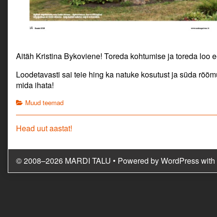
Aitäh Kristina Bykoviene! Toreda kohtumise ja toreda loo e
Loodetavasti sai teie hing ka natuke kosutust ja süda rõõmu
mida ihata!
Categories
Muud teemad
Navigeerimine
Previous
Head uut aastat!
post:
© 2008–2026 MARDI TALU
• Powered by
WordPress
with