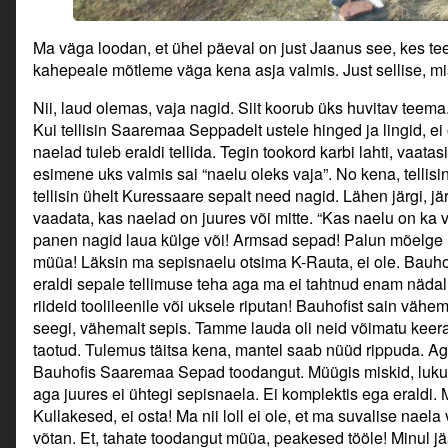
Ma väga loodan, et ühel päeval on just Jaanus see, kes t
kahepeale mõtleme väga kena asja valmis. Just sellise, mis
Nii, laud olemas, vaja nagid. Siit koorub üks huvitav tee
Kui tellisin Saaremaa Seppadelt ustele hinged ja lingid, ei
naelad tuleb eraldi tellida. Tegin tookord karbi lahti, vaat
esimene uks valmis sai “naelu oleks vaja”. No kena, tellisi
tellisin ühelt Kuressaare sepalt need nagid. Lähen järgi, järg
vaadata, kas naelad on juures või mitte. “Kas naelu on ka
panen nagid laua külge või! Armsad sepad! Palun mõelge na
müüa! Läksin ma sepisnaelu otsima K-Rauta, ei ole. Bauhofi
eraldi sepale tellimuse teha aga ma ei tahtnud enam nädal
riideid toolileenile või uksele riputan! Bauhofist sain vähe
seegi, vähemalt sepis. Tamme lauda oli neid võimatu keer
taotud. Tulemus täitsa kena, mantel saab nüüd rippuda. A
Bauhofis Saaremaa Sepad toodangut. Müügis miskid, lukud j
aga juures ei ühtegi sepisnaela. Ei komplektis ega eraldi.
Kullakesed, ei osta! Ma nii loll ei ole, et ma suvalise naela
võtan. Et, tahate toodangut müüa, peakesed tööle! Minul jää