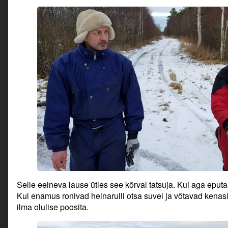
Selle eelneva lause ütles see kõrval tatsuja. Kui aga eputam
Kui enamus ronivad heinarulli otsa suvel ja võtavad kenasi 
ilma olulise poosita.