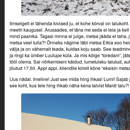
Ilmselgelt ei tähenda kiviaed ju, et kohe kõrval on talukoht.
meetri kaugusel. Arusaades, et täna me seda ei leia ja kel
mind paanika. Tagasi minna ei julge, metsa jääda ei taha, je
metsa veel tulla?! Õnneks nägime läbi metsa Eikla soo he
välja ja on vähemalt teada, kuidas koju saab. See teadmi
ja ringi ka ümber Luulupe küla. Ja mis kõige “toredam”, jätsi
tööl olema. Sai nõrkemiseni käidud, lumetuisku talutud, au
jõutud 17.50. Appi appi, kliendile kiirelt kõne “eksisin mets
Uus nädal. Imeline! Just see mida hing ihkas! Lumi! Sajab 
see koht, kus teie hing ihkab näha kena talvist Mardi talu?!