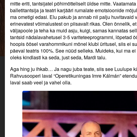
saab
mitte eriti, tantsijatel põhimõtteliselt üldse mitte. Vaatamat
kõik
balletitantsija ja teatri karjääri rumalate emotsioonide mõju
mis
ma ometigi edasi. Elu pakub ja annab nii palju huvitavaid 
ihkab…,
erinevatest võimalustest on piisavalt rikas. Olen õnnelik, et
väljapoole ja teha ka muid asju, kuigi, samas kannatas selle
tantsid nädalavahetusel 3-5 variteteeprogrammi, lõpetad öö
hoopis öösel varahommikuni mõnel klubi üritusel, siis ei s
päeval teatris 100%. See nüüd selleks. Muideks, kui ma ei o
oleks kindlasti ka seda, just seda, Mardi talu.
Aga hing ju ihkab… Ja nagu juba teate, siis see Luulupe k
Rahvusooperi laval “Operetikuningas Imre Kálmán” etendus
laval saab veel ja vahel olla.