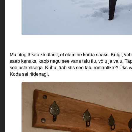
Mu hing ihkab kindlasti, et elamine korda saaks. Kuigi, vah
saab kenaks, kaob nagu see vana talu ilu, võlu ja valu. Tä
soojustamisega. Kuhu jääb siis see talu romantika?! Üks vä
Koda sai riidenagi.