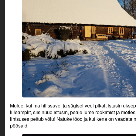
Muide, kui ma hilissuvel ja sügisel veel pikalt istusin ukse
lilleamplit, siis nüüd istusin, peale lume rookimist ja mõtle
lihtsuses peitub võlu! Natuke tööd ja kui kena on vaadata n
põõsaid.