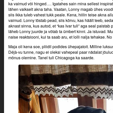
ka vaimud või hinged…. Igatahes sain mina sellest inspirat
lähen vaikselt akna taha. Vaatan, Lonny magab ühes voodis,
siis ikka tuleb vahest tukk peale. Kena, hiilin teise akna al
vaimud. Lonny tõstab pead, siis kõrvu, kas häält teeb, seda
aknast sinna, kus autod, et “kas Ivar tuli” aga seal paista
läheb Lonny juurde ja võtab ta ümbert kinni. Ja istuvad. Mul
naise reaktsiooni, kui ta saab aru, et lolli nalja tehakse. No
Maja oli kena soe, pliidil podides ühepajatoit. Milline luk
Déjà-vu tunne, nagu ei oleksi vahepeal paar nädalat jõul
mõnus olemine. Tanel tuli Chicagoga ka saarde.