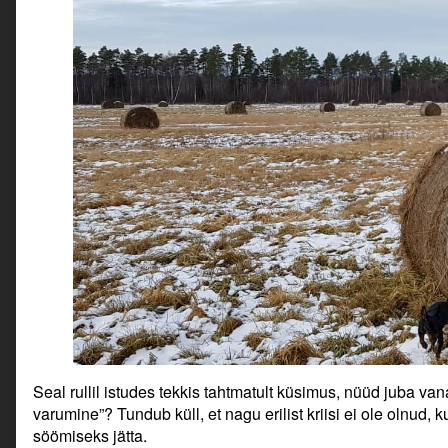
Seal rullil istudes tekkis tahtmatult küsimus, nüüd juba va
varumine”? Tundub küll, et nagu erilist kriisi ei ole olnud
söömiseks jätta.