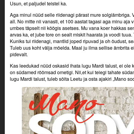
Usun, et paljudel teistel ka.
Aga minul nüüd selle riidenagi pärast mure solgiämbriga. 
all. No mitte nii vanasti, et 100 aastat tagasi aga minu aja 
umbes täpselt nii köögis asetses. Mu vana koer hakkas sen
arvas ka, et jube tore on sealt miskit haarata ja voodi tuua.
Kuniks tui riidenagi, mantlid joped ripuvad ja oh õudust, sea
Tuleb uus koht välja mõelda. Maal ju ilma sellise ämbrita e
pidevalt.
Kas leedukad nüüd oskasid ihata lugu Mardi talust, ei ole 
on südamed rõõmsad ometigi. Nii,et kui teiegi tahate sü
lugu Mardi talust, tuleb sõita Leetu ja osta ajakiri „Mano s