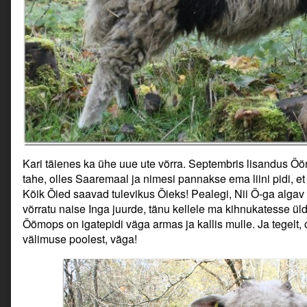
Kari täienes ka ühe uue ute võrra. Septembris lisandus Öö
tahe, olles Saaremaal ja nimesi pannakse ema liini pidi, et
Kõik Õied saavad tulevikus Öieks! Pealegi, Nii Ö-ga algav 
võrratu naise Inga juurde, tänu kellele ma kihnukatesse ülds
Öömops on igatepidi väga armas ja kallis mulle. Ja tegelt,
välimuse poolest, väga!