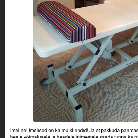
Imeline! Imelised on ka mu kliendid! Ja et pakkuda parimas
heale võimalusele ja headele inimestele saada tuppa ka pari