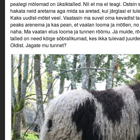
pealegi mõlemad on üksiktalled. Nii et ma ei teagi. Ostsin
hakata neid aretama aga mida sa aretad, kui järglasi ei tul
Kaks uudist-mõtet veel. Vaatasin ma suvel oma kevadist tal
peaks arenema ja kas pean, et vaatan looma ja mõtlen, no k
naha. Ma vaatan elus looma ja tunnen rõõmu. Ja muide, rõ
talled on need kõige sõbralikumad, kes ikka tulevad juurde 
Oldist. Jagate mu tunnet?