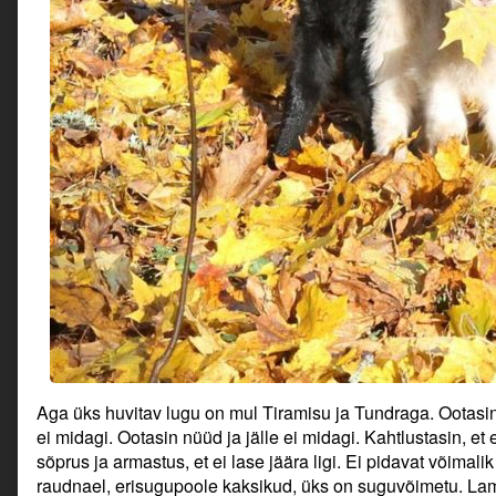
Aga üks huvitav lugu on mul Tiramisu ja Tundraga. Ootasi
ei midagi. Ootasin nüüd ja jälle ei midagi. Kahtlustasin, e
sõprus ja armastus, et ei lase jäära ligi. Ei pidavat võimalik
raudnael, erisugupoole kaksikud, üks on suguvõimetu. La