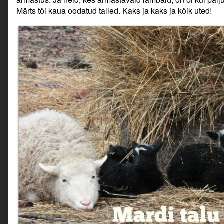
Märts tõi kaua oodatud talled. Kaks ja kaks ja kõik uted!