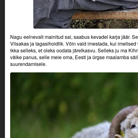
Nagu eelnevalt mainitud sai, saabus kevadel karja jäär. Sel
Viisakas ja tagasihoidlik. Võin vaid imestada, kui imelise
ikka selleks, et oleks oodata järelkasvu. Selleks ju ma K
väike panus, selle meie oma, Eesti ja ürgse maalamba säil
suurendamisele.