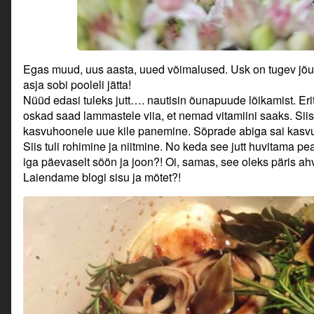
Egas muud, uus aasta, uued võimalused. Usk on tugev jõud
asja sobi pooleli jätta!
Nüüd edasi tuleks jutt…. nautisin õunapuude lõikamist. Eri
oskad saad lammastele viia, et nemad vitamiini saaks. Sii
kasvuhoonele uue kile panemine. Sõprade abiga sai kasvu
Siis tuli rohimine ja niitmine. No keda see jutt huvitama 
iga päevaselt söön ja joon?! Oi, samas, see oleks päris ahva
Laiendame blogi sisu ja mõtet?!