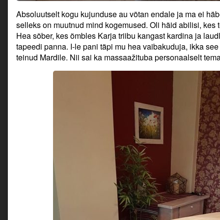
Absoluutselt kogu kujunduse au võtan endale ja ma ei häb
selleks on muutnud mind kogemused. Oli häid abilisi, kes t
Hea sõber, kes õmbles Karja triibu kangast kardina ja laudl
tapeedi panna. I-le pani täpi mu hea vaibakuduja, ikka se
teinud Mardile. Nii sai ka massaažituba personaalselt tema