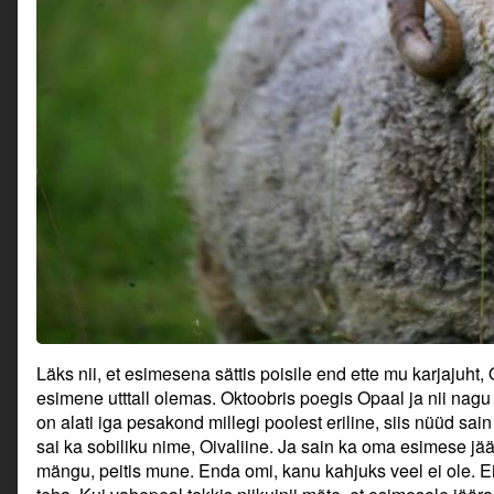
Läks nii, et esimesena sättis poisile end ette mu karjajuht
esimene utttall olemas. Oktoobris poegis Opaal ja nii na
on alati iga pesakond millegi poolest eriline, siis nüüd sa
sai ka sobiliku nime, Oivaliine. Ja sain ka oma esimese jä
mängu, peitis mune. Enda omi, kanu kahjuks veel ei ole. E