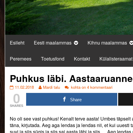
Esileht
Eesti maalammas
Kihnu maalammas
Peremees
Toetusfond
Kontakt
Külalisteraamat
Puhkus läbi. Aastaaruanne
Puhkus
Read
Puhkus
11.02.2018
Mardi talu
kohta on 4 kommentaari
0
läbi.
more
läbi.
Aastaaruanne.
posts
Aastaaruanne.
Share
published
by
SHARES
on
the
author
No oli see vast puhkus! Kenalt terve aasta! Umbes täpselt a
of
Puhkus
täna, kirjutada. Aeg aga lendas ja lendas nii, et kui uuesti ta
läbi.
suvi ja siis sügis ja siis sai aasta läbi ja siis…. Aeg lendas 