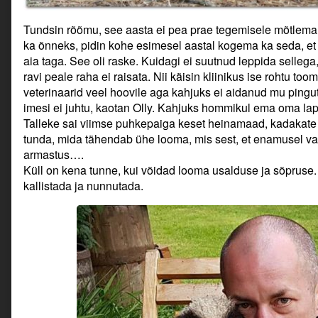
Tundsin rõõmu, see aasta ei pea prae tegemisele mõtlem
ka õnneks, pidin kohe esimesel aastal kogema ka seda, et
aia taga. See oli raske. Kuidagi ei suutnud leppida sellega
ravi peale raha ei raisata. Nii käisin kliinikus ise rohtu to
veterinaarid veel hoovile aga kahjuks ei aidanud mu pingut
imesi ei juhtu, kaotan Olly. Kahjuks hommikul ema oma lap
Talleke sai viimse puhkepaiga keset heinamaad, kadakate
tunda, mida tähendab ühe looma, mis sest, et enamusel va
armastus….
Küll on kena tunne, kui võidad looma usalduse ja sõpruse
kallistada ja nunnutada.