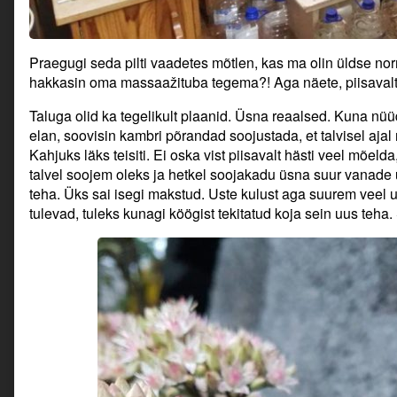
Praegugi seda pilti vaadetes mõtlen, kas ma olin üldse nor
hakkasin oma massaažituba tegema?! Aga näete, piisavalt 
Taluga olid ka tegelikult plaanid. Üsna reaalsed. Kuna nüüd
elan, soovisin kambri põrandad soojustada, et talvisel aja
Kahjuks läks teisiti. Ei oska vist piisavalt hästi veel mõelda
talvel soojem oleks ja hetkel soojakadu üsna suur vanade 
teha. Üks sai isegi makstud. Uste kulust aga suurem veel 
tulevad, tuleks kunagi köögist tekitatud koja sein uus teha