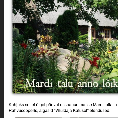
Kahjuks sellel õigel päeval ei saanud ma ise Mardil olla ja
Rahvusooperis, algasid “Viiuldaja Katusel” etendused.