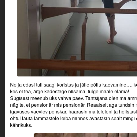
No ja edasi tuli saagi koristus ja jälle põllu kaevamine…. 
kes ei tea, ärge kadestage niisama, tulge maale elama!
Sügisest meenub üks vahva päev. Tantsijana olen ma ammu 
nägite, et pensionär mis pensionär. Reaalselt aga tundsin 
igavuses vaevlev penskar, haarasin ma telefoni ja helistasi
õhtul lauta lammastele leiba minnes avastasin sealt mingi
kährikuks.