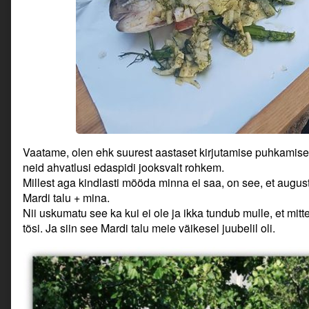
Vaatame, olen ehk suurest aastaset kirjutamise puhkamise
neid ahvatlusi edaspidi jooksvalt rohkem.
Millest aga kindlasti mööda minna ei saa, on see, et augusti
Mardi talu + mina.
Nii uskumatu see ka kui ei ole ja ikka tundub mulle, et mitt
tõsi. Ja siin see Mardi talu meie väikesel juubelil oli.