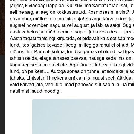
Aastaaruanne.,
järjest, kiviaedagi lappida. Kui suvi märkamatult läbi sai, 
selline aeg, et aeg on kokkusurutud. Kosmoses siis vist?! J
november, mõtlesin, et no mis asja! Suvega kõrvutades, j
sügisel november, nagu suvel august, ja läbi ta saigi. Sügis 
aastavahetus ja nüüd oleme otsapidi juba kevades…. pea
Aasta tagasi tahtsingi kirjutada, et pidevalt käis sotisaalm
lund, kes igatses kevadet, keegi millegiga rahul ei olnud. Mä
mõnus ilm. Parajalt külma, lund segamas ei olnud, sai iga
tahtsin öelda, elage tänases päevas, nautige seda mis on, 
kogu aeg seda, mida ei ole. Aga täna ei tohiks ju keegi vir
lund, on päikest…. Autoga sõites on tunne, et sõidaks ja s
tahaks. Lihtsalt nii imekena on! Ja mis muust veel rääkida!
vaid käivad jala, veel tublimad panevad suusad alla. Ja mi
nautimist muud moodigi.