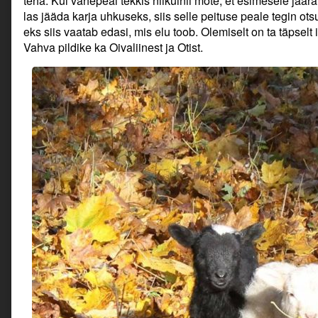
teha. Kui vahepeal tekkis niikuinii mõte, et esimesele jääral
las jääda karja uhkuseks, siis selle peituse peale tegin ots
eks siis vaatab edasi, mis elu toob. Olemiselt on ta täpse
Vahva pildike ka Oivaliinest ja Otist.