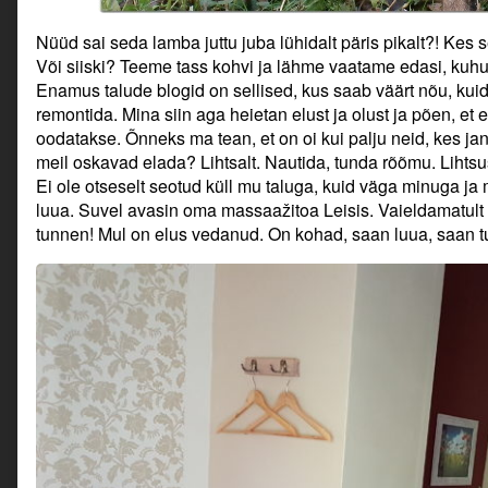
Nüüd sai seda lamba juttu juba lühidalt päris pikalt?! Kes 
Või siiski? Teeme tass kohvi ja lähme vaatame edasi, kuhu
Enamus talude blogid on sellised, kus saab väärt nõu, kuid
remontida. Mina siin aga heietan elust ja olust ja põen, et
oodatakse. Õnneks ma tean, et on oi kui palju neid, kes janu
meil oskavad elada? Lihtsalt. Nautida, tunda rõõmu. Lihtsus
Ei ole otseselt seotud küll mu taluga, kuid väga minuga ja 
luua. Suvel avasin oma massaažitoa Leisis. Vaieldamatult 
tunnen! Mul on elus vedanud. On kohad, saan luua, saan t