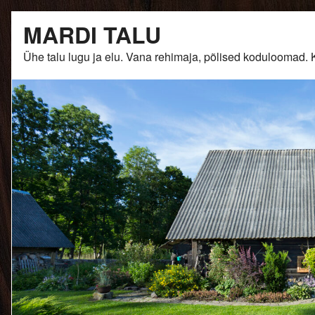
Skip
MARDI TALU
to
content
Ühe talu lugu ja elu. Vana rehimaja, põlised kodulooma