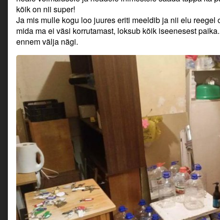
kõik on nii super!
Ja mis mulle kogu loo juures eriti meeldib ja nii elu reegel
mida ma ei väsi korrutamast, loksub kõik iseenesest paika. 
ennem välja nägi.