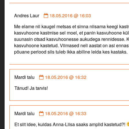
on
Comment
Andres Laur
18.05.2016 @ 16:03
by
Me elame nii kaugel metsas et sinna niisama keegi kast
Andres
kasvuhoone kastmise sel moel, et panin kasvuhoone kü
Laur
suunasin otsad kasvuhoonesse aukudega rennidesse. Ku
published
kasvuhoone kastetud. Viimased neli aastat on asi ennas
on
põuane periood siis tuleb ikka abiline leida kes kastaks.
Comment
Mardi talu
18.05.2016 @ 16:32
by
Tänud! Ja tarvis!
Mardi
talu
published
on
Comment
Mardi talu
18.05.2016 @ 16:33
by
Et siit idee, kuidas Anna-Liisa saaks amplid kastetud?!
Mardi