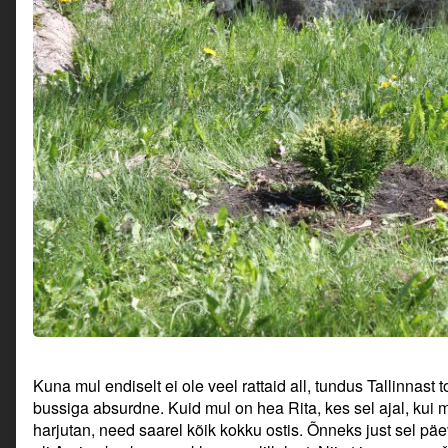
Kuna mul endiselt ei ole veel rattaid all, tundus Tallinnast 
bussiga absurdne. Kuid mul on hea Rita, kes sel ajal, kui m
harjutan, need saarel kõik kokku ostis. Õnneks just sel päe