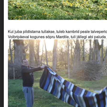
Kui juba pildistama tullakse, tuleb kambrid peale talveper
Volbripäeval kogunes sõpru Mardile, tuli jällegi abi paluda 