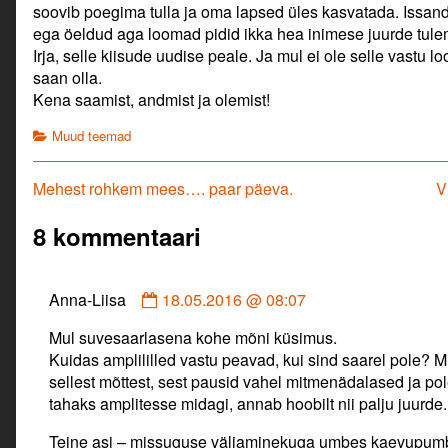
soovib poegima tulla ja oma lapsed üles kasvatada. Issan
ega öeldud aga loomad pidid ikka hea inimese juurde tule
Irja, selle kiisude uudise peale. Ja mul ei ole selle vastu l
saan olla.
Kena saamist, andmist ja olemist!
Categories
Muud teemad
Navigeerimine
Previous
N
Mehest rohkem mees…. paar päeva.
V
post:
p
8 kommentaari
Comment
Anna-Liisa
18.05.2016 @ 08:07
by
Mul suvesaarlasena kohe mõni küsimus.
Anna-
Kuidas amplililled vastu peavad, kui sind saarel pole? 
Liisa
sellest mõttest, sest pausid vahel mitmenädalased ja pole
published
tahaks amplitesse midagi, annab hoobilt nii palju juurde.
on
Teine asi – missuguse väljaminekuga umbes kaevupumb