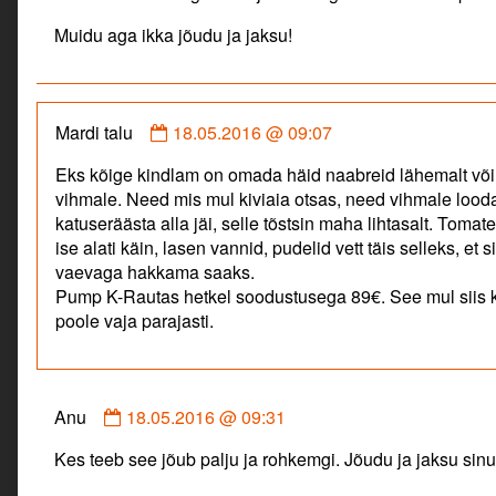
Muidu aga ikka jõudu ja jaksu!
Comment
Mardi talu
18.05.2016 @ 09:07
by
Eks kõige kindlam on omada häid naabreid lähemalt või 
Mardi
vihmale. Need mis mul kiviaia otsas, need vihmale lood
talu
katuseräästa alla jäi, selle tõstsin maha lihtasalt. Toma
published
ise alati käin, lasen vannid, pudelid vett täis selleks, et
on
vaevaga hakkama saaks.
Pump K-Rautas hetkel soodustusega 89€. See mul siis k
poole vaja parajasti.
Comment
Anu
18.05.2016 @ 09:31
by
Kes teeb see jõub palju ja rohkemgi. Jõudu ja jaksu sin
Anu
published