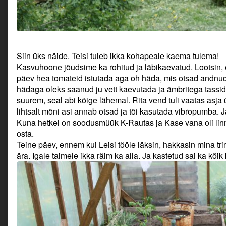
Siin üks näide. Teisi tuleb ikka kohapeale kaema tulema!
Kasvuhoone jõudsime ka rohitud ja läbikaevatud. Lootsin, e
päev hea tomateid istutada aga oh häda, mis otsad andnud
hädaga oleks saanud ju vett kaevutada ja ämbritega tassi
suurem, seal abi kõige lähemal. Rita vend tuli vaatas asja ül
lihtsalt mõni asi annab otsad ja tõi kasutada vibropumba
Kuna hetkel on soodusmüük K-Rautas ja Kase vana oli linn
osta.
Teine päev, ennem kui Leisi tööle läksin, hakkasin mina tr
ära. Igale taimele ikka räim ka alla. Ja kastetud sai ka kõik 