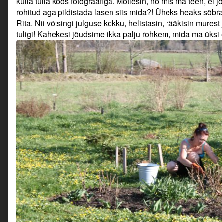
külla tulla koos fotograafiga. Mõtlesin, no mis ma teen, ei j
rohitud aga pildistada lasen siis mida?! Üheks heaks sõb
Rita. Nii võtsingi julguse kokku, helistasin, rääkisin murest
tuligi! Kahekesi jõudsime ikka palju rohkem, mida ma üksi 