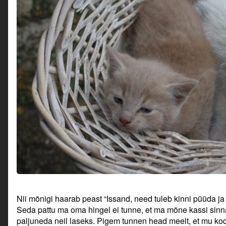
Nii mõnigi haarab peast “Issand, need tuleb kinni püüda j
Seda pattu ma oma hingel ei tunne, et ma mõne kassi sinna
paljuneda neil laseks. Pigem tunnen head meelt, et mu kod