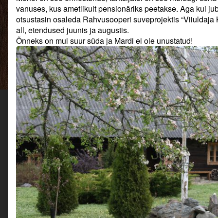
kena
vanuses, kus ametlikult pensionäriks peetakse. Aga kui juba
asja
otsustasin osaleda Rahvusooperi suveprojektis “Viiuldaja
saab
all, etendused juunis ja augustis.
korraga?,
Õnneks on mul suur süda ja Mardi ei ole unustatud!