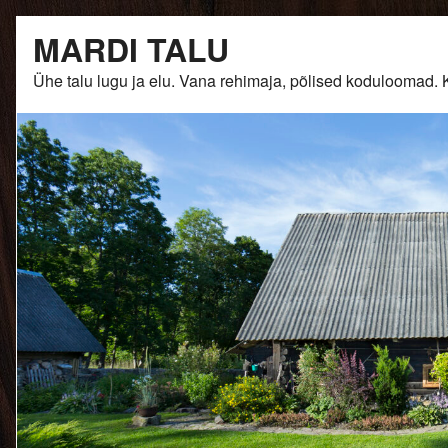
Skip
MARDI TALU
to
content
Ühe talu lugu ja elu. Vana rehimaja, põlised kodulooma