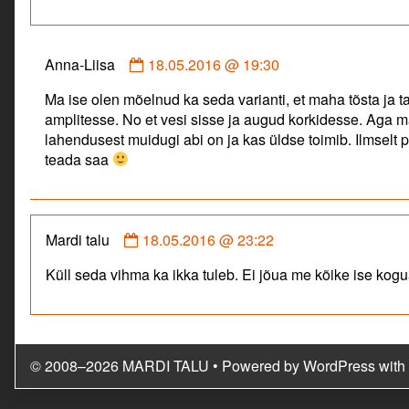
talu
published
on
Comment
Anna-Liisa
18.05.2016 @ 19:30
by
Ma ise olen mõelnud ka seda varianti, et maha tõsta ja t
Anna-
amplitesse. No et vesi sisse ja augud korkidesse. Aga ma 
Liisa
lahendusest muidugi abi on ja kas üldse toimib. Ilmselt
published
teada saa
on
Comment
Mardi talu
18.05.2016 @ 23:22
by
Küll seda vihma ka ikka tuleb. Ei jõua me kõike ise kog
Mardi
talu
published
on
© 2008–2026 MARDI TALU
• Powered by
WordPress
with