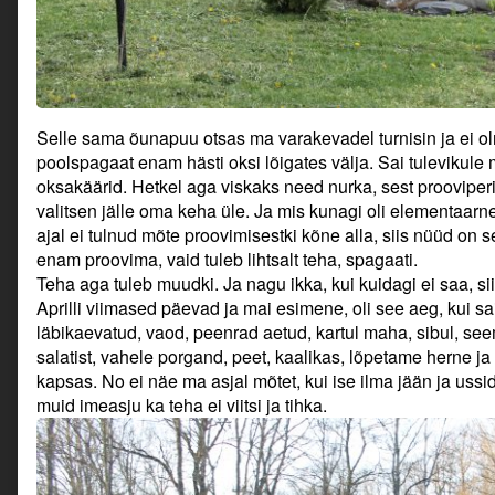
Selle sama õunapuu otsas ma varakevadel turnisin ja ei ol
poolspagaat enam hästi oksi lõigates välja. Sai tulevikule
oksakäärid. Hetkel aga viskaks need nurka, sest prooviper
valitsen jälle oma keha üle. Ja mis kunagi oli elementaarn
ajal ei tulnud mõte proovimisestki kõne alla, siis nüüd on s
enam proovima, vaid tuleb lihtsalt teha, spagaati.
Teha aga tuleb muudki. Ja nagu ikka, kui kuidagi ei saa, si
Aprilli viimased päevad ja mai esimene, oli see aeg, kui sa
läbikaevatud, vaod, peenrad aetud, kartul maha, sibul, seem
salatist, vahele porgand, peet, kaalikas, lõpetame herne j
kapsas. No ei näe ma asjal mõtet, kui ise ilma jään ja uss
muid imeasju ka teha ei viitsi ja tihka.