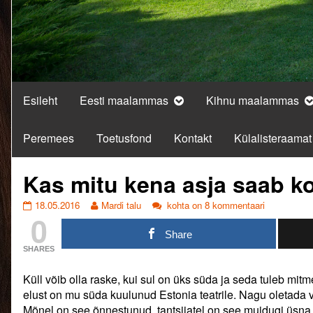
Esileht
Eesti maalammas
Kihnu maalammas
Peremees
Toetusfond
Kontakt
Külalisteraamat
Kas mitu kena asja saab k
Kas
Read
Kas
18.05.2016
Mardi talu
kohta on 8 kommentaari
0
mitu
more
mitu
kena
posts
kena
Share
asja
by
asja
SHARES
saab
the
saab
korraga?
author
korraga?
Küll võib olla raske, kui sul on üks süda ja seda tuleb m
published
of
on
Kas
elust on mu süda kuulunud Estonia teatrile. Nagu oletada või
mitu
Mõnel on see õnnestunud, tantsijatel on see muidugi üsna 