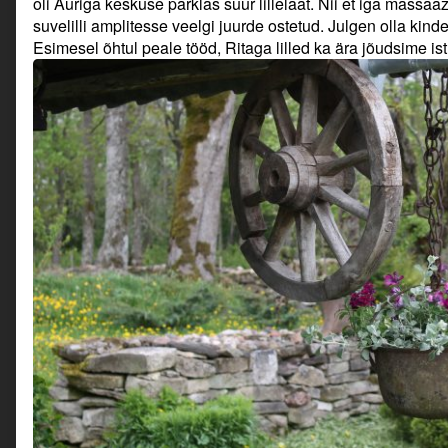
oli Auriga keskuse parklas suur lillelaat. Nii et iga massaaž
suvelilli amplitesse veelgi juurde ostetud. Julgen olla kind
Esimesel õhtul peale tööd, Ritaga lilled ka ära jõudsime is