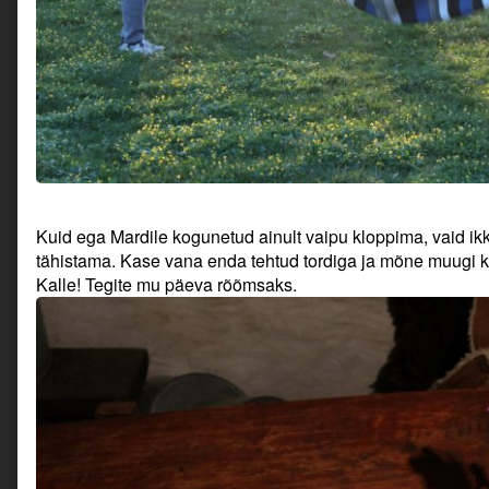
Kuid ega Mardile kogunetud ainult vaipu kloppima, vaid i
tähistama. Kase vana enda tehtud tordiga ja mõne muugi ke
Kalle! Tegite mu päeva rõõmsaks.