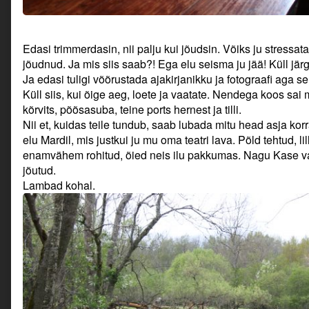
Edasi trimmerdasin, nii palju kui jõudsin. Võiks ju stressata,
jõudnud. Ja mis siis saab?! Ega elu seisma ju jää! Küll jär
Ja edasi tuligi võõrustada ajakirjanikku ja fotograafi aga se
Küll siis, kui õige aeg, loete ja vaatate. Nendega koos sa
kõrvits, põõsasuba, teine ports hernest ja tilli.
Nii et, kuidas teile tundub, saab lubada mitu head asja kor
elu Mardil, mis justkui ju mu oma teatri lava. Põld tehtud, li
enamvähem rohitud, õied neis ilu pakkumas. Nagu Kase vana
jõutud.
Lambad kohal.