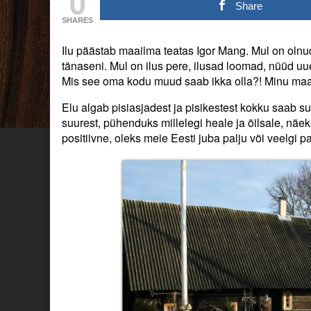
0
maailma!
posts
maailma!
Share
published
by
SHARES
on
the
author
Ilu päästab maailma teatas Igor Mang. Mul on olnud
of
Ilu
tänaseni. Mul on ilus pere, ilusad loomad, nüüd uu
päästab
Mis see oma kodu muud saab ikka olla?! Minu maa
maailma!,
Elu algab pisiasjadest ja pisikestest kokku saab su
suurest, pühenduks millelegi heale ja õilsale, näek
positiivne, oleks meie Eesti juba palju või veelgi 