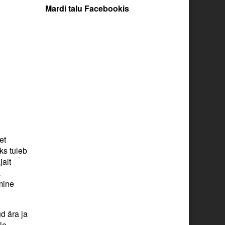
Mardi talu Facebookis
et
ks tuleb
jalt
a
mine
d ära ja
le,