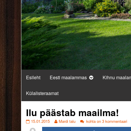
Esileht
Eesti maalammas
Kihnu maal
Külalisteraamat
Ilu päästab maailma!
Ilu
Read
Ilu
15.01.2015
Mardi talu
kohta on 3 kommentaari
päästab
more
päästab