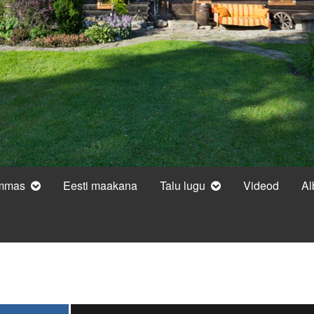
ammas
Eesti maakana
Talu lugu
Videod
A