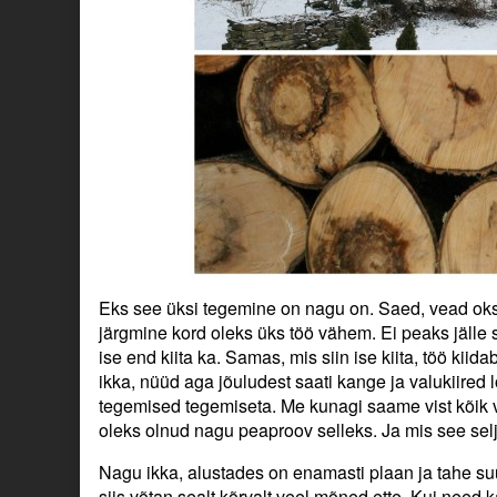
Eks see üksi tegemine on nagu on. Saed, vead oksi 
järgmine kord oleks üks töö vähem. Ei peaks jälle
ise end kiita ka. Samas, mis siin ise kiita, töö kiida
ikka, nüüd aga jõuludest saati kange ja valukiired 
tegemised tegemiseta. Me kunagi saame vist kõik
oleks olnud nagu peaproov selleks. Ja mis see selja
Nagu ikka, alustades on enamasti plaan ja tahe suu
siis võtan sealt kõrvalt veel mõned ette. Kui need ka