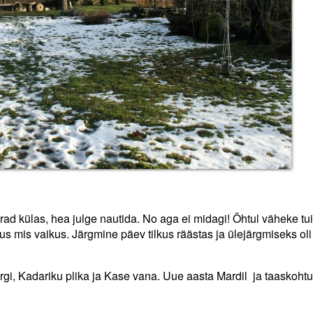
rad külas, hea julge nautida. No aga ei midagi! Õhtul väheke tu
kus mis vaikus. Järgmine päev tilkus räästas ja ülejärgmiseks oli
ärgi, Kadariku plika ja Kase vana. Uue aasta Mardil ja taaskoht