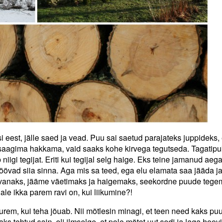
eest, jälle saed ja vead. Puu sai saetud parajateks juppideks, 
 saagima hakkama, vaid saaks kohe kirvega tegutseda. Tagatipu
b niigi tegijat. Eriti kui tegijal selg haige. Eks teine jamanud aega
löövad siia sinna. Aga mis sa teed, ega elu elamata saa jääda j
 vanaks, jääme väetimaks ja haigemaks, seekordne puude tege
le ikka parem ravi on, kui liikumine?!
rem, kui teha jõuab. Nii mõtlesin minagi, et teen need kaks puu
ks tehtud sain, oli ilmselge, et pole mõtet uut sodi ja laga hoovi