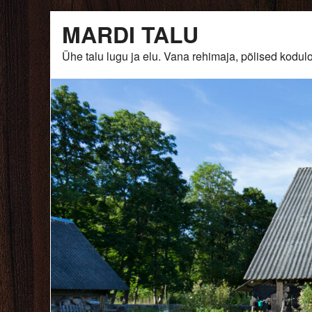
Skip
MARDI TALU
to
content
Ühe talu lugu ja elu. Vana rehimaja, põlised ko