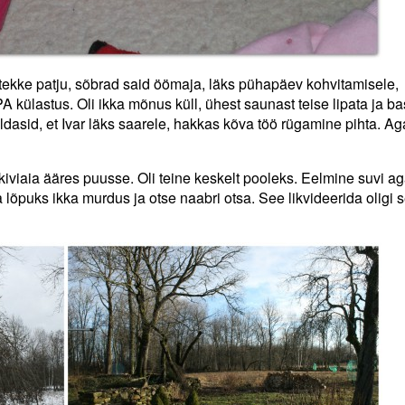
 tekke patju, sõbrad said öömaja, läks pühapäev kohvitamisele,
 külastus. Oli ikka mõnus küll, ühest saunast teise lipata ja ba
eeldasid, et Ivar läks saarele, hakkas kõva töö rügamine pihta. A
iviaia ääres puusse. Oli teine keskelt pooleks. Eelmine suvi a
 lõpuks ikka murdus ja otse naabri otsa. See likvideerida oligi s