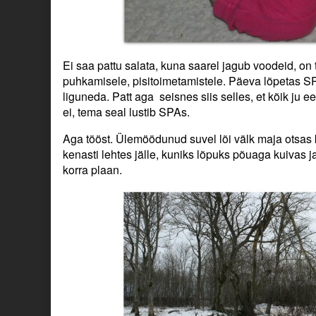
Ei saa pattu salata, kuna saarel jagub voodeid, on
puhkamisele, pisitoimetamistele. Päeva lõpetas SPA
liguneda. Patt aga seisnes siis selles, et kõik ju 
ei, tema seal lustib SPAs.
Aga tööst. Ülemöödunud suvel lõi välk maja otsas k
kenasti lehtes jälle, kuniks lõpuks põuaga kuivas ja
korra plaan.