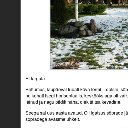
Ei targuta.
Pettumus, laupäeval lubati kõva tormi. Lootsin, sõb
no kohati isegi horisontaalis, keskööks aga oli vai
läinud ja nagu pildilt näha, olek täitsa kevadine.
Seega sai uus aasta avatud. Oli igatsus sõprade j
sõpradega avasime uhkelt.