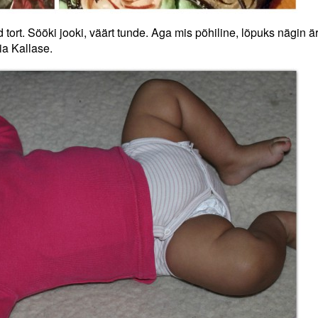
ort. Sööki jooki, väärt tunde. Aga mis põhiline, lõpuks nägin ä
ia Kallas
e.