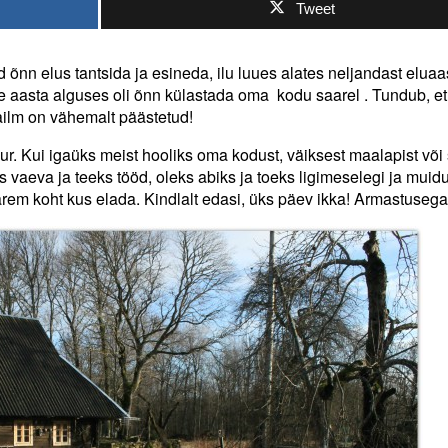
Tweet
 õnn elus tantsida ja esineda, ilu luues alates neljandast eluaa
e aasta alguses oli õnn külastada oma kodu saarel . Tundub, et 
ilm on vähemalt päästetud!
ur. Kui igaüks meist hooliks oma kodust, väiksest maalapist või 
s vaeva ja teeks tööd, oleks abiks ja toeks ligimeselegi ja muid
parem koht kus elada. Kindlalt edasi, üks päev ikka! Armastusega