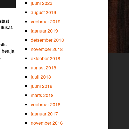
juuni 2023
august 2019
stast
veebruar 2019
ilusat.
jaanuar 2019
detsember 2018
siis
november 2018
u hea ja
.
oktoober 2018
august 2018
juuli 2018
juuni 2018
märts 2018
veebruar 2018
jaanuar 2017
november 2016