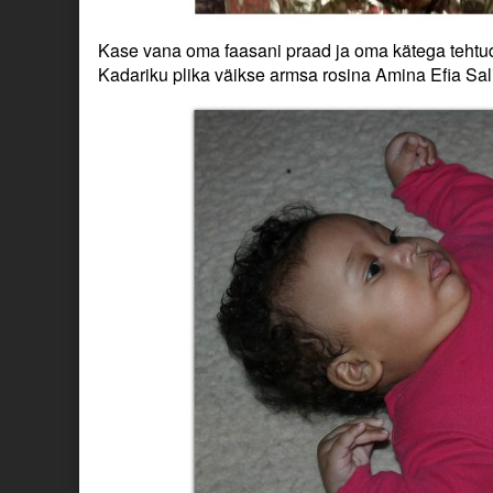
Kase vana oma faasani praad ja oma kätega tehtud t
Kadariku plika väikse armsa rosina
Amina Efia Sal