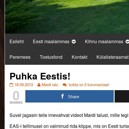
Esileht
Eesti maalammas
Kihnu maalammas
Peremees
Toetusfond
Kontakt
Külalisteraamat
Puhka Eestis!
Puhka
Read
Puhka
18.09.2013
Mardi talu
kohta on 2 kommentaari
0
Eestis!
more
Eestis!
published
posts
Share
on
by
SHARES
the
author
Suvel jagasin teile imevahvat videot Mardi talust, mille teg
of
Puhka
EAS-i tellimusel on valminud rida klippe, mis on Eesti turi
Eestis!,