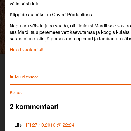
välisturistidele.
Klippide autoriks on Caviar Productions.
Nagu aru võisite juba saada, oli filmimist Mardil see suvi 
siis Mardi talu peremees vett kaevutamas ja köögis külalisi
sauna ei ole, siis järgnev sauna episood ja lambad on sõbr
Head vaatamist!
Categories
Muud teemad
Navigeerimine
Previous
Katus.
post:
2 kommentaari
Comment
Liis
27.10.2013 @ 22:24
by