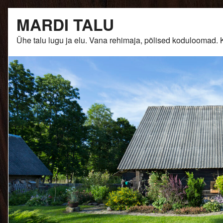
Skip
MARDI TALU
to
content
Ühe talu lugu ja elu. Vana rehimaja, põlised kodulooma