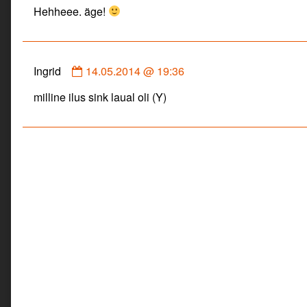
Hehheee. äge!
Liis
published
on
Comment
Ingrid
14.05.2014 @ 19:36
by
milline ilus sink laual oli (Y)
Ingrid
published
on