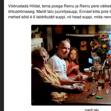
Võõrustada Hildat, tema poega Reinu ja Reinu pere väikes
õhtusöömaaeg. Mardi talu juurviljasupp. Ennast kiita pole 
mehed sõid 4-5 taldrikutäit suppi, nii head suppi, mida ne
mardi talu