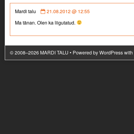
Comment
Mardi talu
21.08.2012 @ 12:55
by
Ma tänan. Olen ka liigutatud.
Mardi
talu
published
on
© 2008–2026 MARDI TALU
• Powered by
WordPress
with