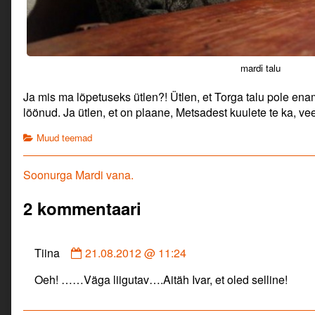
mardi talu
Ja mis ma lõpetuseks ütlen?! Ütlen, et Torga talu pole en
löönud. Ja ütlen, et on plaane, Metsadest kuulete te ka, vee
Categories
Muud teemad
Navigeerimine
Previous
Soonurga Mardi vana.
post:
2 kommentaari
Comment
Tiina
21.08.2012 @ 11:24
by
Oeh! ……Väga liigutav….Aitäh Ivar, et oled selline!
Tiina
published
on