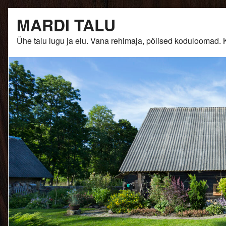
Skip
MARDI TALU
to
content
Ühe talu lugu ja elu. Vana rehimaja, põlised kodulooma