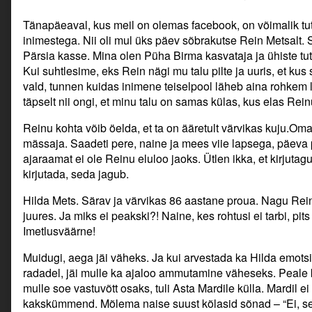
Tänapäeaval, kus meil on olemas facebook, on võimalik tut
inimestega. Nii oli mul üks päev sõbrakutse Rein Metsalt.
Pärsia kasse. Mina olen Püha Birma kasvataja ja ühiste tut
Kui suhtlesime, eks Rein nägi mu talu pilte ja uuris, et ku
vald, tunnen kuidas inimene teiselpool läheb aina rohkem le
täpselt nii ongi, et minu talu on samas külas, kus elas Rein
Reinu kohta võib öelda, et ta on ääretult värvikas kuju.Oma
mässaja. Saadeti pere, naine ja mees viie lapsega, päeva p
ajaraamat ei ole Reinu eluloo jaoks. Ütlen ikka, et kirjutag
kirjutada, seda jagub.
Hilda Mets. Särav ja värvikas 86 aastane proua. Nagu Rein
juures. Ja miks ei peakski?! Naine, kes rohtusi ei tarbi, pits
Imetlusväärne!
Muidugi, aega jäi väheks. Ja kui arvestada ka Hilda emotsi
radadel, jäi mulle ka ajaloo ammutamine väheseks. Peale 
mulle soe vastuvõtt osaks, tuli Asta Mardile külla. Mardil e
kakskümmend. Mõlema naise suust kõlasid sõnad – “Ei, see