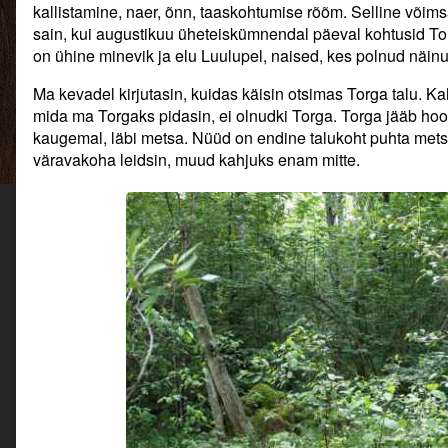
kallistamine, naer, õnn, taaskohtumise rõõm. Selline võims
sain, kui augustikuu üheteiskümnendal päeval kohtusid Tor
on ühine minevik ja elu Luulupel, naised, kes polnud näin
Ma kevadel kirjutasin, kuidas käisin otsimas Torga talu. Ka
mida ma Torgaks pidasin, ei olnudki Torga. Torga jääb hoop
kaugemal, läbi metsa. Nüüd on endine talukoht puhta metsa
väravakoha leidsin, muud kahjuks enam mitte.