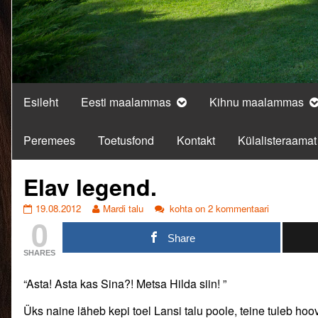
Esileht
Eesti maalammas
Kihnu maalammas
Peremees
Toetusfond
Kontakt
Külalisteraamat
Elav legend.
Elav
Read
Elav
19.08.2012
Mardi talu
kohta on 2 kommentaari
0
legend.
more
legend.
published
posts
Share
on
by
SHARES
the
author
“Asta! Asta kas Sina?! Metsa Hilda siin! ”
of
Elav
Üks naine läheb kepi toel Lansi talu poole, teine tuleb hoo
legend.,