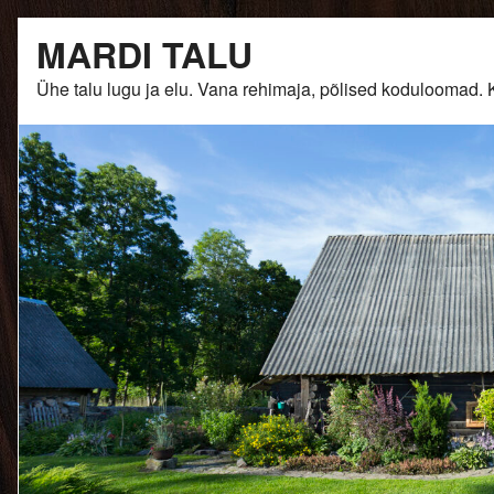
Skip
MARDI TALU
to
content
Ühe talu lugu ja elu. Vana rehimaja, põlised kodulooma