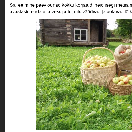
Sai eelmine päev õunad kokku korjatud, neid isegi metsa s
avastasin endale talveks puid, mis väärivad ja ootavad lõik