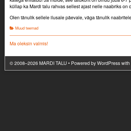
küllap ka Mardi talu rahvas sellest ajast neile naabriks on 
Olen tänulik sellele ilusale päevale, väga tänulik naabritele,
Categories
Muud teemad
Navigeerimine
Previous
Ma oleksin valmis!
post:
© 2008–2026 MARDI TALU
• Powered by
WordPress
with