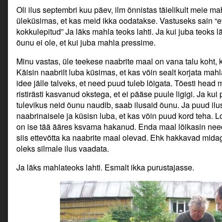
Oli ilus septembri kuu päev, ilm õnnistas täielikult meie 
üleküsimas, et kas meid ikka oodatakse. Vastuseks sain “et 
kokkulepitud” Ja läks mahla teoks lahti. Ja kui juba teoks 
õunu ei ole, et kui juba mahla pressime.
Minu vastas, üle teekese naabrite maal on vana talu koht,
Käisin naabrilt luba küsimas, et kas võin sealt korjata mahl
idee jälle talveks, et need puud tuleb lõigata. Tõesti head
ristirästi kasvanud okstega, et ei pääse puule ligigi. Ja ku
tulevikus neid õunu naudib, saab ilusaid õunu. Ja puud ilus
naabrinaisele ja küsisn luba, et kas võin puud kord teha.
on ise tää ääres ksvama hakanud. Enda maal lõikasin nee
siis ettevõtta ka naabrite maal olevad. Ehk hakkavad mid
oleks silmale ilus vaadata.
Ja läks mahlateoks lahti. Esmalt ikka purustajasse.