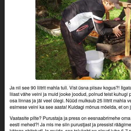
Ja nii see 90 liitrit mahla tuli. Vist üsna piisav kogus?! Iig
liiast vähe veini ja muid jooke joodud, polnud teist kuhug
osa linnas ja jäi veel ülegi. Nüüd mulksub 25 liitrit mahla v
esimese veini ka see aasta! Kuidagi mõnus mõelda, et on j
Vaatasite pilte? Purustaja ja press on eesnaabrimehe oma 
eesti mehed?! Ja mis me siin purustjast ja pressist räägi
kätega ehitatud! Ja muide, see talukoht on olnud juba 6-7 p