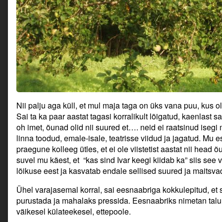
Nii palju aga küll, et mul maja taga on üks vana puu, kus o
Sai ta ka paar aastat tagasi korralikult lõigatud, kaenlast
oh imet, õunad olid nii suured et…. neid ei raatsinud isegi
linna toodud, emale-isale, teatrisse viidud ja jagatud. Mu
praegune kolleeg ütles, et ei ole viistetist aastat nii hea
suvel mu käest, et “kas sind Ivar keegi kiidab ka” siis see v
lõikuse eest ja kasvatab endale sellised suured ja maitsv
Ühel varajasemal korral, sai eesnaabriga kokkulepitud, e
purustada ja mahalaks pressida. Eesnaabriks nimetan talu,
väikesel külateekesel, ettepoole.