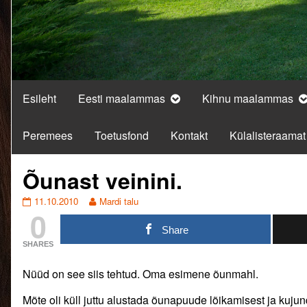
Esileht
Eesti maalammas
Kihnu maalammas
Peremees
Toetusfond
Kontakt
Külalisteraamat
Õunast veinini.
Õunast
Read
11.10.2010
Mardi talu
0
veinini.
more
published
posts
Share
on
by
SHARES
the
author
Nüüd on see siis tehtud. Oma esimene õunmahl.
of
Õunast
Mõte oli küll juttu alustada õunapuude lõikamisest ja kuju
veinini.,