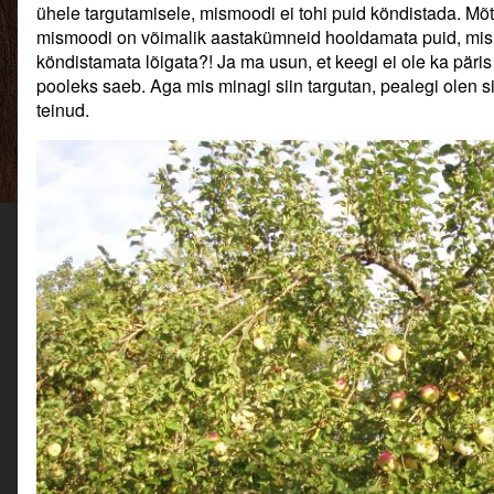
ühele targutamisele, mismoodi ei tohi puid köndistada. Mõtl
mismoodi on võimalik aastakümneid hooldamata puid, mis
köndistamata lõigata?! Ja ma usun, et keegi ei ole ka päris n
pooleks saeb. Aga mis minagi siin targutan, pealegi olen s
teinud.