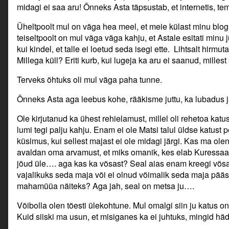
midagi ei saa aru! Õnneks Asta täpsustab, et internetis, t
Üheltpoolt mul on väga hea meel, et meie külast minu blogi 
teiseltpoolt on mul väga väga kahju, et Astale esitati minu 
kui kindel, et talle ei loetud seda isegi ette. Lihtsalt hirmu
Millega küll? Eriti kurb, kui lugeja ka aru ei saanud, millest 
Terveks õhtuks oli mul väga paha tunne.
Õnneks Asta aga leebus kohe, rääkisme juttu, ka lubadus jä
Ole kirjutanud ka ühest rehielamust, millel oli rehetoa katu
lumi tegi palju kahju. Enam ei ole Matsi talul üldse katust 
küsimus, kui sellest majast ei ole midagi järgi. Kas ma ole
avaldan oma arvamust, et miks omanik, kes elab Kuressaar
jõud üle…. aga kas ka võsast? Seal aias enam kreegi võsa
vajalikuks seda maja või ei olnud võimalik seda maja pääs
mahamüüa näiteks? Aga jah, seal on metsa ju….
Võibolla olen tõesti ülekohtune. Mul omalgi siin ju katus 
Kuid siiski ma usun, et misiganes ka ei juhtuks, mingid hä