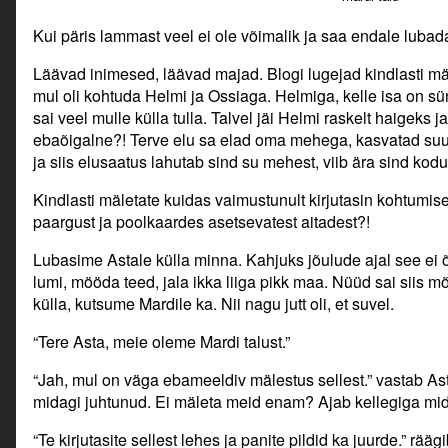
Kui päris lammast veel ei ole võimalik ja saa endale lubada
Läävad inimesed, läävad majad. Blogi lugejad kindlasti mäle
mul oli kohtuda Helmi ja Ossiaga. Helmiga, kelle isa on sü
sai veel mulle külla tulla. Talvel jäi Helmi raskelt haigeks
ebaõigalne?! Terve elu sa elad oma mehega, kasvatad suur
ja siis elusaatus lahutab sind su mehest, viib ära sind kod
Kindlasti mäletate kuidas vaimustunult kirjutasin kohtumis
paargust ja poolkaardes asetsevatest aitadest?!
Lubasime Astale külla minna. Kahjuks jõulude ajal see ei õ
lumi, mööda teed, jala ikka liiga pikk maa. Nüüd sai siis m
külla, kutsume Mardile ka. Nii nagu jutt oli, et suvel.
“Tere Asta, meie oleme Mardi talust.”
“Jah, mul on väga ebameeldiv mälestus sellest.” vastab A
midagi juhtunud. Ei mäleta meid enam? Ajab kellegiga mid
“Te kirjutasite sellest lehes ja panite pildid ka juurde.” rää