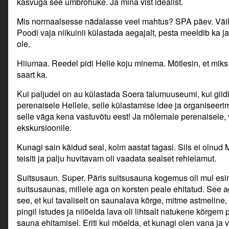
kasvuga see umbrohuke. Ja mina vist idealist.
Mis normaalsesse nädalasse veel mahtus? SPA päev. Väik
Poodi vaja niikuinii külastada aegajalt, pesta meeldib ka j
ole.
Hiiumaa. Reedel pidi Helle koju minema. Mõtlesin, et miks 
saart ka.
Kui paljudel on au külastada Soera talumuuseumi, kui giidi
perenaisele Hellele, selle külastamise idee ja organiseeri
selle väga kena vastuvõtu eest! Ja mõlemale perenaisele, 
ekskursioonile.
Kunagi sain käidud seal, kolm aastat tagasi. Siis ei olnud
teisiti ja palju huvitavam oli vaadata sealset rehielamut.
Suitsusaun. Super. Päris suitsusauna kogemus oli mul esi
suitsusaunas, millele aga on korsten peale ehitatud. See aga
see, et kui tavaliselt on saunalava kõrge, mitme astmeline, si
pingil istudes ja niiöelda lava oli lihtsalt natukene kõrge
sauna ehitamisel. Eriti kui mõelda, et kunagi olen vana ja vä