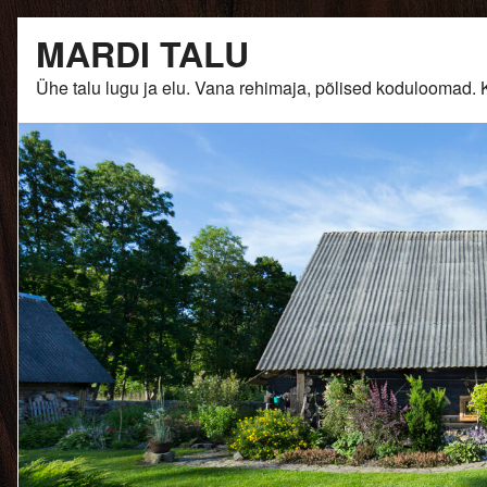
Skip
MARDI TALU
to
content
Ühe talu lugu ja elu. Vana rehimaja, põlised kodulooma