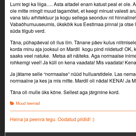
Lumi tegi ka liiga…. Asta aitadel enam katust peal ei ole. A
ole mitte mingit muud tagamõtet, et keegi minust valesti ar
vana talu arhitektuur ja kogu sellega seonduv nii hinnalin
Vabaõhumuuseumis, ükskõik kus Eestimaa pinnal ja otse 
süda tilgub verd.
Täna, pühapäeval oli ilus ilm. Tänane päev kulus niitmisele
korda minu aja jooksul on Mardil kogu pind niidetud! OK, k
saaks veel natuke. Metsa alt näiteks. Aga normaalse inime
rohkemgi veel! Ja küll on kena vaadata! Mis vaadata! Kena 
Ja jätame selle “normaalse” nüüd hulluarstidele. Las nema
normaalne ja kes ja mis mitte. Mardil oli nädal KENA! Ja Ma
Täna oli mulle üks kõne. Sellest aga järgmine kord.
Categories
Muud teemad
Navigeerimine
Previous
Heina ja peenra tegu. Oodatud pildid! :)
post: