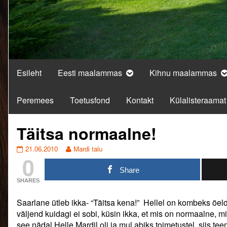
Esileht
Eesti maalammas
Kihnu maalammas
Peremees
Toetusfond
Kontakt
Külalisteraamat
Täitsa normaalne!
Täitsa
Read
21.06.2010
Mardi talu
0
normaalne!
more
published
posts
Share
on
by
SHARES
the
author
Saarlane ütleb ikka- “Täitsa kena!” Hellel on kombeks öel
of
Täitsa
väljend kuidagi ei sobi, küsin ikka, et mis on normaalne
normaalne!,
see nädal Helle Mardil oli ja mul abiks toimetustel, siis te