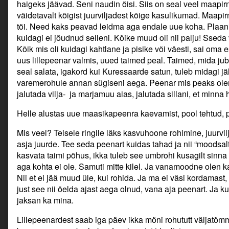
haigeks jäävad. Seni naudin õisi. Siis on seal veel maapi
väidetavalt kõigist juurviljadest kõige kasulikumad. Maapir
tõi. Need kaks peavad leidma aga endale uue koha. Plaani
kuidagi ei jõudnud selleni. Kõike muud oli nii palju! Sseda
Kõik mis oli kuidagi kahtlane ja pisike või väesti, sai oma
uus lillepeenar valmis, uued taimed peal. Taimed, mida ju
seal salata, igakord kui Kuressaarde satun, tuleb midagi jä
varemerohule annan sügiseni aega. Peenar mis peaks olem
jalutada vilja- ja marjamuu aias, jalutada sillani, et minn
Helle alustas uue maasikapeenra kaevamist, pool tehtud, p
Mis veel? Teisele ringile läks kasvuhoone rohimine, juurvi
asja juurde. Tee seda peenart kuidas tahad ja nii “moodsalt”
kasvata taimi põhus, ikka tuleb see umbrohi kusagilt sinn
aga kohta ei ole. Samuti mitte kilel. Ja vanamoodne olen 
Nii et ei jää muud üle, kui rohida. Ja ma ei väsi kordamast
just see nii öelda ajast aega olnud, vana aja peenart. Ja k
jaksan ka mina.
Lillepeenardest saab iga päev ikka mõni rohututt väljatõmma