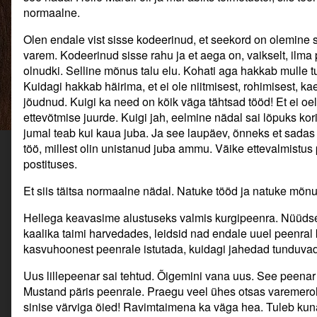
normaalne.
Olen endale vist sisse kodeerinud, et seekord on olemine sii
varem. Kodeerinud sisse rahu ja et aega on, vaikselt, ilma 
olnudki. Selline mõnus talu elu. Kohati aga hakkab mulle tun
Kuidagi hakkab häirima, et ei ole niitmisest, rohimisest, 
jõudnud. Kuigi ka need on kõik väga tähtsad tööd! Et ei o
ettevõtmise juurde. Kuigi jah, eelmine nädal sai lõpuks ko
jumal teab kui kaua juba. Ja see laupäev, õnneks et sadas
töö, millest olin unistanud juba ammu. Väike ettevalmistus 
postituses.
Et siis täitsa normaalne nädal. Natuke tööd ja natuke mõnu
Hellega keavasime alustuseks valmis kurgipeenra. Nüüds
kaalika taimi harvedades, leidsid nad endale uuel peenral k
kasvuhoonest peenrale istutada, kuidagi jahedad tunduvad
Uus lillepeenar sai tehtud. Õigemini vana uus. See peenar o
Mustand päris peenrale. Praegu veel ühes otsas varemeroh
sinise värviga õied! Ravimtaimena ka väga hea. Tuleb kunagi