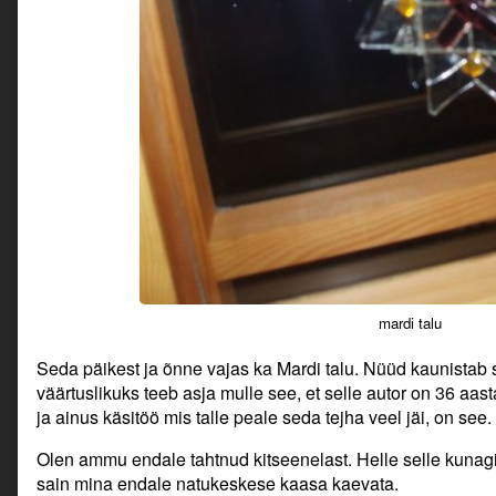
mardi talu
Seda päikest ja õnne vajas ka Mardi talu. Nüüd kaunistab 
väärtuslikuks teeb asja mulle see, et selle autor on 36 aas
ja ainus käsitöö mis talle peale seda tejha veel jäi, on see.
Olen ammu endale tahtnud kitseenelast. Helle selle kunag
sain mina endale natukeskese kaasa kaevata.