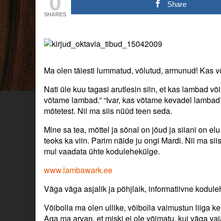
0
published
posts
Share
on
by
SHARES
the
author
of
Kihnu
maalammas.,
Ma olen täiesti lummatud, võlutud, armunud! Kas v
Nati üle kuu tagasi arutlesin siin, et kas lambad võ
võtame lambad.” “Ivar, kas võtame kevadel lambad?
mõtetest. Nii ma siis nüüd teen seda.
Mine sa tea, mõttel ja sõnal on jõud ja siiani on e
teoks ka viin. Parim näide ju ongi Mardi. Nii ma s
mul vaadata ühte kodulehekülge.
www.lambawark.ee
Väga väga asjalik ja põhjlaik, informatiivne kodule
Võibolla ma olen ullike, võibolla vaimustun liiga ke
Aga ma arvan, et miski ei ole võimatu, kui väga vaj