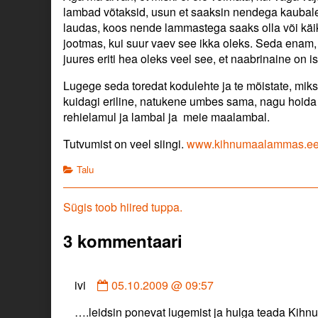
lambad võtaksid, usun et saaksin nendega kaubale,
laudas, koos nende lammastega saaks olla või käik
jootmas, kui suur vaev see ikka oleks. Seda enam, 
juures eriti hea oleks veel see, et naabrinaine on ise
Lugege seda toredat kodulehte ja te mõistate, mi
kuidagi eriline, natukene umbes sama, nagu hoida j
rehielamul ja lambal ja meie maalambal.
Tutvumist on veel siingi.
www.kihnumaalammas.e
Categories
Talu
Navigeerimine
Previous
Sügis toob hiired tuppa.
post:
3 kommentaari
Comment
ivi
05.10.2009 @ 09:57
by
….leidsin ponevat lugemist ja hulga teada Kihn
ivi