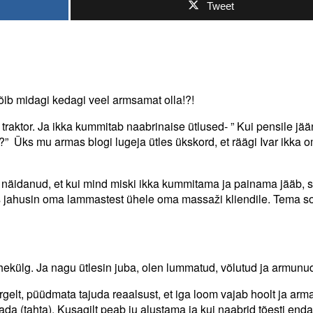
Tweet
õib midagi kedagi veel armsamat olla!?!
i traktor. Ja ikka kummitab naabrinaise ütlused- ” Kui pensile jää
” Üks mu armas blogi lugeja ütles ükskord, et räägi Ivar ikka 
lu näidanud, et kui mind miski ikka kummitama ja painama jääb, s
iis jahusin oma lammastest ühele oma massaži kliendile. Tema s
hekülg. Ja nagu ütlesin juba, olen lummatud, võlutud ja armunud
rgelt, püüdmata tajuda reaalsust, et iga loom vajab hoolt ja arma
ada (tahta). Kusagilt peab ju alustama ja kui naabrid tõesti enda