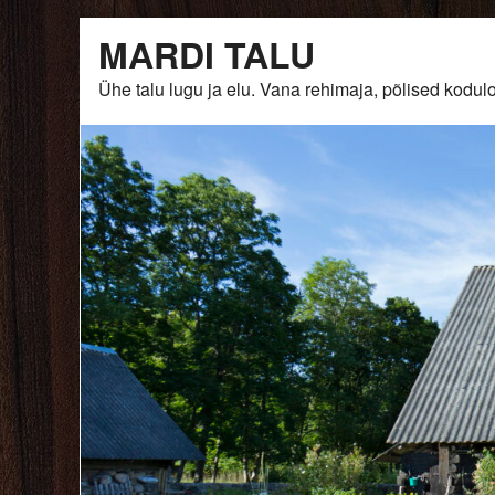
Skip
MARDI TALU
to
content
Ühe talu lugu ja elu. Vana rehimaja, põlised ko