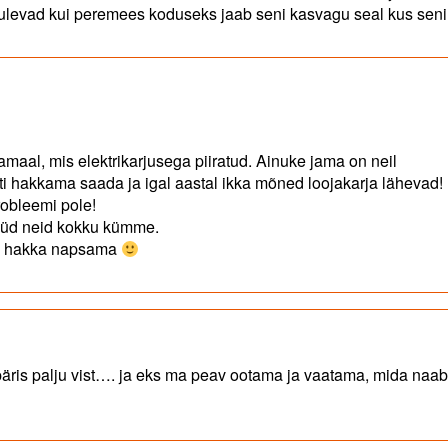
 tulevad kui peremees koduseks jaab seni kasvagu seal kus seni
aal, mis elektrikarjusega piiratud. Ainuke jama on neil
i hakkama saada ja igal aastal ikka mõned loojakarja lähevad!
robleemi pole!
nüüd neid kokku kümme.
ära hakka napsama
päris palju vist…. ja eks ma peav ootama ja vaatama, mida naab