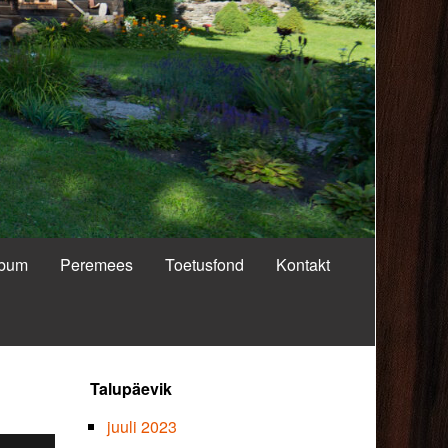
lbum
Peremees
Toetusfond
Kontakt
Primary
Talupäevik
Sidebar
juuli 2023