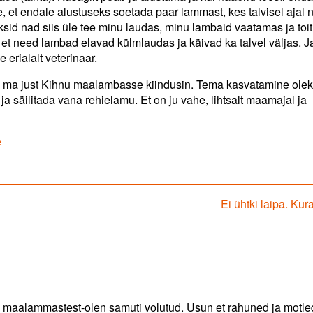
 et endale alustuseks soetada paar lammast, kes talvisel ajal
sid nad siis üle tee minu laudas, minu lambaid vaatamas ja toi
et need lambad elavad külmlaudas ja käivad ka talvel väljas. J
 erialalt veterinaar.
ks ma just Kihnu maalambasse kiindusin. Tema kasvatamine ole
a säilitada vana rehielamu. Et on ju vahe, lihtsalt maamajal ja
e
Next
Ei ühtki laipa. Kur
post:
u maalammastest-olen samuti volutud. Usun et rahuned ja motle