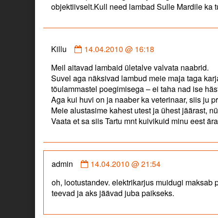
objektiivselt.Kull need lambad Sulle Mardile ka
published
on
Comment
Killu
14.04.2010 @ 16:18
by
Meil aitavad lambaid ületalve valvata naabrid.
Killu
Suvel aga näksivad lambud meie maja taga karjam
published
tõulammastel poegimisega – ei taha nad ise häst
on
Aga kui huvi on ja naaber ka veterinaar, siis ju p
Meie alustasime kahest utest ja ühest jäärast, 
Vaata et sa siis Tartu mnt kuivikuid minu eest 
Comment
admin
14.04.2010 @ 21:54
by
oh, lootustandev. elektrikarjus muidugi maksab 
admin
teevad ja aks jäävad juba paikseks.
published
on