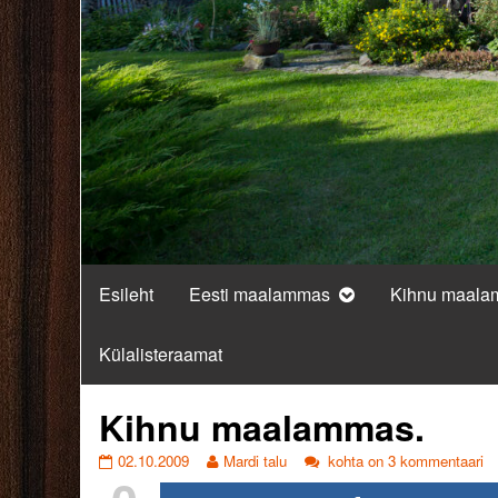
Esileht
Eesti maalammas
Kihnu maal
Külalisteraamat
Kihnu maalammas.
Kihnu
Read
Kihnu
02.10.2009
Mardi talu
kohta on 3 kommentaari
maalammas.
more
maalammas.