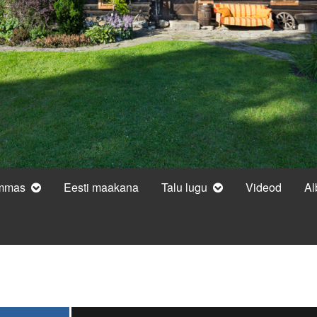
ammas
Eesti maakana
Talu lugu
Videod
A