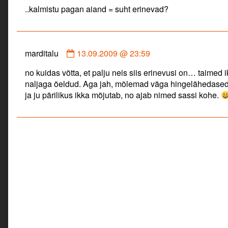
by
..kalmistu pagan aiand = suht erinevad?
ivi
published
on
Comment
marditalu
13.09.2009 @ 23:59
by
no kuidas võtta, et palju neis siis erinevusi on… taime
marditalu
naljaga öeldud. Aga jah, mõlemad väga hingelähedased
published
ja ju pärilikus ikka mõjutab, no ajab nimed sassi kohe.
on