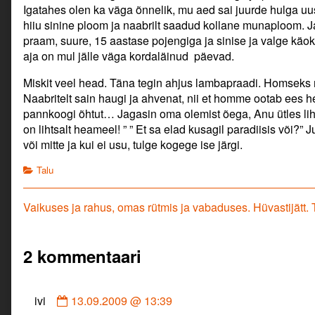
Igatahes olen ka väga õnnelik, mu aed sai juurde hulga uus
hiiu sinine ploom ja naabrilt saadud kollane munaploom. 
praam, suure, 15 aastase pojengiga ja sinise ja valge käo
aja on mul jälle väga kordaläinud päevad.
Miskit veel head. Täna tegin ahjus lambapraadi. Homseks 
Naabritelt sain haugi ja ahvenat, nii et homme ootab ees 
pannkoogi õhtut… Jagasin oma olemist õega, Anu ütles lihts
on lihtsalt heameel! ” ” Et sa elad kusagil paradiisis või?”
või mitte ja kui ei usu, tulge kogege ise järgi.
Categories
Talu
Navigeerimine
Previous
Vaikuses ja rahus, omas rütmis ja vabaduses. Hüvastijätt. 
post:
2 kommentaari
Comment
ivi
13.09.2009 @ 13:39