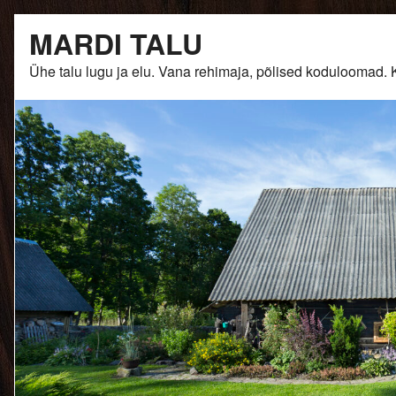
Skip
MARDI TALU
to
content
Ühe talu lugu ja elu. Vana rehimaja, põlised kodulooma