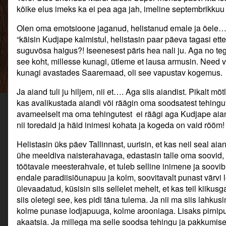
Taimed,
Kudjape
Taimed,
kõike elus imeks ka ei pea aga jah, imeline septembrikkuu
taimed…
kalmistu.
taimed…
Paradiis.
Oi
Paradiis.
Olen oma emotsioone jaganud, helistanud emale ja õele… j
published
pagan,
“käisin Kudjape kalmistul, helistasin paar päeva tagasi ette
on
Kudjape
suguvõsa haigus?! Iseenesest päris hea nali ju. Aga no tegl
aiand
see koht, millesse kunagi, ütleme et lausa armusin. Need
ikka!
Taimed,
kunagi avastades Saaremaad, oli see vapustav kogemus.
taimed…
Paradiis.,
Ja aiand tuli ju hiljem, nii et…. Aga siis aiandist. Pikalt mõt
kas avalikustada aiandi või räägin oma soodsatest tehingute
avameelselt ma oma tehingutest ei räägi aga Kudjape aian
nii toredaid ja häid inimesi kohata ja kogeda on vaid rõõm!
Helistasin üks päev Tallinnast, uurisin, et kas neil seal a
ühe meeldiva naisterahavaga, edastasin talle oma soovid,
töötavale meesterahvale, et tuleb selline inimene ja soovib 
endale paradiisiõunapuu ja kolm, soovitavalt punast värvi
ülevaadatud, küsisin siis sellelet mehelt, et kas teil kiikus
siis oletegi see, kes pidi täna tulema. Ja nii ma siis lahku
kolme punase lodjapuuga, kolme arooniaga. Lisaks pirnipu
akaatsia. Ja millega ma selle soodsa tehingu ja pakkumised