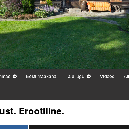
ammas
Eesti maakana
Talu lugu
Videod
A
st. Erootiline.