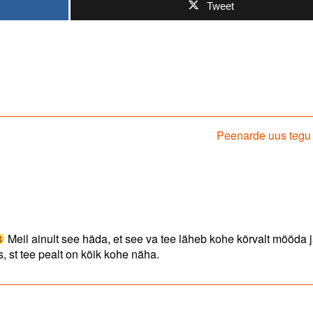
Tweet
Next
Peenarde uus tegu 
post:
Meil ainult see häda, et see va tee läheb kohe kõrvalt mööda 
 st tee pealt on kõik kohe näha.