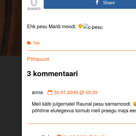
0
külastavust.
posts
külastavust.
Share
Erootiline.
by
Erootiline.
SHARES
published
the
on
author
of
Ehk pesu Mardi moodi.
Tõstame
blogi
külastavust.
Categories
Talu
Erootiline.,
Navigeerimine
Previous
Põlispuud.
post:
3 kommentaari
Comment
anna
30.07.2009 @ 09:39
by
Meil käib julgematel Raunal pesu samamoodi.
anna
põhiline elutegevus toimub meil praegu maja ees,
published
on