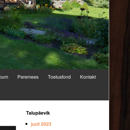
lbum
Peremees
Toetusfond
Kontakt
Primary
Talupäevik
Sidebar
juuli 2023