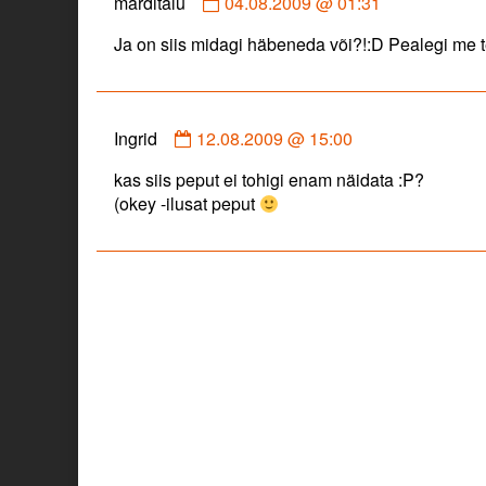
Comment
marditalu
04.08.2009 @ 01:31
by
Ja on siis midagi häbeneda või?!:D Pealegi me 
marditalu
published
on
Comment
Ingrid
12.08.2009 @ 15:00
by
kas siis peput ei tohigi enam näidata :P?
Ingrid
(okey -ilusat peput
published
on