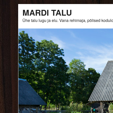
Skip
MARDI TALU
to
content
Ühe talu lugu ja elu. Vana rehimaja, põlised ko