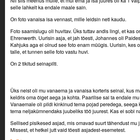
Nii siis meenus mulle, et mul ema ja isa juures oli ka 1 vaip
selle lahkelt ka endale maale sain.
On foto vanaisa isa vennast, mille leidsin neti kaudu.
Foto saamislugu oli huvitav. Üks tuttav andis lingi, et kas
Ehrenwerth. Uurisin asja, et jah tõesti, Johannes oli Paides
Kahjuks aga ei olnud see foto enam müügis. Uurisin, kes on
talle, et tunnen selle foto vastu huvi.
On 2 tikitud seinapilti.
Üks neist oli mu vanaema ja vanaisa korteris seinal, kus m
keldris oma õiget aega ja kohta. Paarilise sai ta endale mu
Vanaemale oli pildi kinkinud tema pojad peredega, seega
tema neljakümnendaks juubeliks töö juurest. Kas ei sobi nad
Sellised pisikesed asjad, mis omavad suurt tähendust mu j
Missest, et hetkel jutt vaid tõesti asjadest-esemetest.