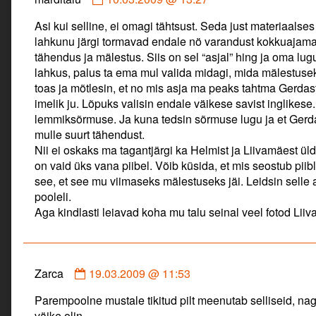
by
Asi kui selline, ei omagi tähtsust. Seda just materiaalses
marditalu
lahkunu järgi tormavad endale nö varandust kokkuajama. 
published
tähendus ja mälestus. Siis on sel “asjal” hing ja oma lug
on
lahkus, palus ta ema mul valida midagi, mida mälestuseks
toas ja mõtlesin, et no mis asja ma peaks tahtma Gerdast
imelik ju. Lõpuks valisin endale väikese savist inglikes
lemmiksõrmuse. Ja kuna tedsin sõrmuse lugu ja et Gerdal
mulle suurt tähendust.
Nii ei oskaks ma tagantjärgi ka Helmist ja Liivamäest ü
on vaid üks vana piibel. Võib küsida, et mis seostub piibl
see, et see mu viimaseks mälestuseks jäi. Leidsin selle 
pooleli.
Aga kindlasti leiavad koha mu talu seinal veel fotod Liiv
Comment
Zarca
19.03.2009 @ 11:53
by
Parempoolne mustale tikitud pilt meenutab selliseid, na
Zarca
väike olin.