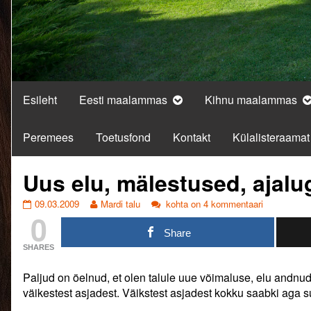
Esileht
Eesti maalammas
Kihnu maalammas
Peremees
Toetusfond
Kontakt
Külalisteraamat
Uus elu, mälestused, ajal
Uus
Read
Uus
09.03.2009
Mardi talu
kohta on 4 kommentaari
0
elu,
more
elu,
mälestused,
posts
mälestused,
Share
ajalugu…
by
ajalugu…
SHARES
published
the
on
author
Paljud on öelnud, et olen talule uue võimaluse, elu andnud
of
Uus
väikestest asjadest. Väikstest asjadest kokku saabki aga su
elu,