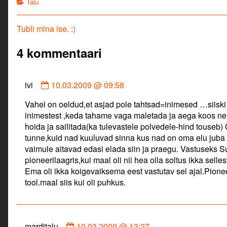
Categories
Talu
Navigeerimine
Previous
Tubli mina ise. :)
post:
4 kommentaari
Comment
ivi
10.03.2009 @ 09:58
by
Vahel on oeldud,et asjad pole tahtsad=inimesed …siiski 
ivi
inimestest ,keda tahame vaga maletada ja aega koos ne
published
hoida ja sailitada(ka tulevastele polvedele-hind touseb) 
on
tunne,kuid nad kuuluvad sinna kus nad on oma elu jub
vaimule aitavad edasi elada siin ja praegu. Vastuseks S
pioneerilaagris,kui maal oli nii hea olla soltus ikka sell
Ema oli ikka koigevaiksema eest vastutav sel ajal.Pioneeri
tool.maal siis kui oli puhkus.
Comment
marditalu
10.03.2009 @ 13:27