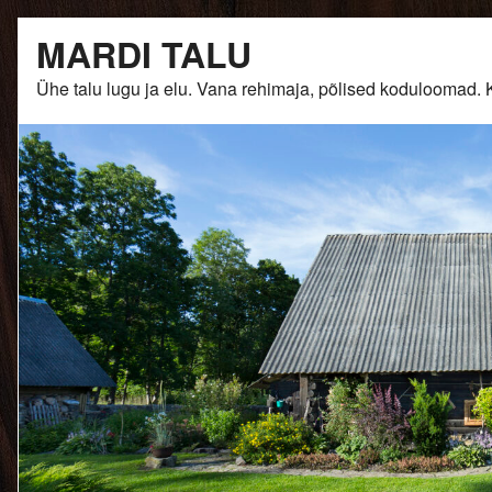
Skip
MARDI TALU
to
content
Ühe talu lugu ja elu. Vana rehimaja, põlised kodulooma