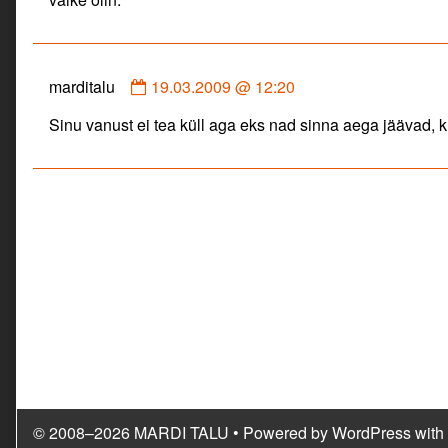
published
on
Comment
marditalu
19.03.2009 @ 12:20
by
Sinu vanust ei tea küll aga eks nad sinna aega jäävad, ku
marditalu
published
on
© 2008–2026 MARDI TALU
• Powered by
WordPress
with