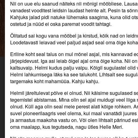
mälestused,
Nii on uue elu saanud näiteks nii mõnigi mööbliese. Lausa
ajalugu…,
vanadest vooditest leidsin laudast heinte alt. Pesin ta sõnni
Kahjuks jalad pidi natuke lühemaks saagima, kuna olid ots
ostetud ja nüüd ei oska paremat voodit tahtagi.
Õlitatud sai kogu vana mööbel ja kirstud, kõik nad on leid
Loodetavasti leiavad veel paljud asjad seal oma õige koha
Eriline koht seal talus on mul mõnel asjal, mis kannavad e
järjepidevust. Iga asi leiab õigel ajal oma õige koha. Nii o
kaltsuvaip. Helmi kudus palju vaipu. Kõigil sugulastel oli
Helmi lahkumisega läks ka see talukoht. Lihtsalt see sugul
targemaks koht mahamüüa. Kahju kahju.
Helmil järeltulevat põlve ei olnud. Nii käisime sugulased 
tegemistel abistamas. Mina olin sel ajal muidugi veel liiga n
olnud. Küll aga olin seal meie perest alati kõige rohkem. 
suvel pioneerilaagris veel olema, kui maal vanatädi juures o
ja armastus maakoha vastu on. Või olen lihtsalt pärinud e
oma maalapp, kus tegutseda, nagu ütles Helle Meri.