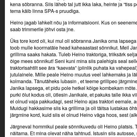
kena sõbranna. Siis läheb tal jutt ikka laka, heinte ja “tiss 
tema käib linna SPA-s pruudiga.
Heino jagab lahkelt nõu ja informatsiooni. Kus on seenemets
saab trimmerile jõhvi osta jne.
Üks tore kord oli, kui mul oli sõbranna Janika oma lapsega
toob mulle koormatäie head kaheaastast sõnnikut. Meil Ja
grillima saaks hakata. Tuleb Heino traktoriga, triiksärk selja
õige mees sõnnikut! Seni kuni mina siis palehigis seal sel
traktorisahtilt see ära “kaevata” (piinlik puhata ka vahepe
jutulainele. Mille peale Heino muutus veel lahkemaks ja lä
kolmanda. Tänutäheks lubasin , et teeme grillipeo järgmine 
Janika lapsega, et pidu pole hetkel kõige kombekam mõte. A
purki õlut kodus oli, ütlesin Janikale, et pakuks talle ikka 
ei olnud vaja pakkudagi, sest Heino ajas traktori eemale, a
Muidugi hakkasime siis ka grillima ja oli täitsa lustakas õht
järgmine kord, kuid siis ei olnud Heino väga hoos, sest (alkoh
Järgneval hommikul peale sõnnikuvedu oli Heino platsis. 
näitama. Et mina olevat näha tahtnud. Istusin siis autos