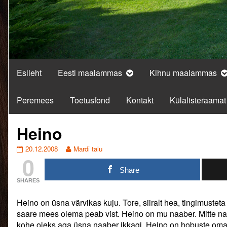
Esileht
Eesti maalammas
Kihnu maalammas
Peremees
Toetusfond
Kontakt
Külalisteraamat
Heino
Heino
Read
20.12.2008
Mardi talu
0
published
more
on
posts
Share
by
SHARES
the
author
Heino on üsna värvikas kuju. Tore, siiralt hea, tingimustet
of
Heino,
saare mees olema peab vist. Heino on mu naaber. Mitte naa
kohe oleks aga üsna naaber ikkagi. Heino on hobuste oman