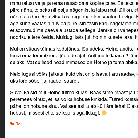
minu talust välja ja tema näitab oma koplite piire. Esiteks
piire näha, teiseks nii palju nägemist ja taipu mul küll on, e
näen ja adun. Aga viisakas nagu ma olen, vaatan huviga. H
aga kuna vaatasin huviga piire, sirutasin käe, nägetama mi
ei soovinud ma päeva alustada sellega. Janika oli vahepe
noorikule tere öelda. Muidugi läks jutt hommikusele laka, he
Mul on sügavkülmas kodujänes, jõuludeks. Heino andis. Tuli
tema ema lemmikroog jõulude ajal. Anti meile kaasa 2 jänes
sulaks. Vat sellised head inimesed on Heino ja tema abika
Neid lugusi võiks jätkata, kuid vist on piisavalt arusaadav,
üks tore sõber ja naaber saarel.
Suvel käisid mul Heino tütred külas. Rääkisime maast ja il
peremees olnud, et isa võiks hobuse kinkida. Tütred kostsi
pähe, on hobune sinu. Vat see asi tuleb küll ära teha! Ol
hobust, missest et teise koplis aga ikkagi.
Categories
Talu