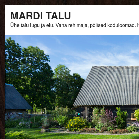
Skip
MARDI TALU
to
content
Ühe talu lugu ja elu. Vana rehimaja, põlised kodulooma