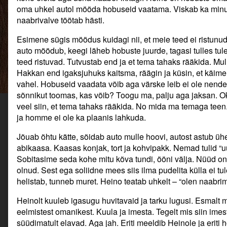
oma uhkel autol mööda hobuseid vaatama. Viskab ka minu m
naabrivalve töötab hästi.
Esimene sügis möödus kuidagi nii, et meie teed ei ristunu
auto möödub, keegi läheb hobuste juurde, tagasi tulles tul
teed ristuvad. Tutvustab end ja et tema tahaks rääkida. Mul
Hakkan end igaksjuhuks kaitsma, räägin ja küsin, et käi
vahel. Hobuseid vaadata võib aga värske leib ei ole nende 
sõnnikut toomas, kas võib? Toogu ma, palju aga jaksan. Ok
veel siin, et tema tahaks rääkida. No mida ma temaga teen.
ja homme ei ole ka plaanis lahkuda.
Jõuab õhtu kätte, sõidab auto mulle hoovi, autost astub ühe
abikaasa. Kaasas konjak, tort ja kohvipakk. Nemad tulid “u
Sobitasime seda kohe mitu kõva tundi, ööni välja. Nüüd on m
olnud. Sest ega soliidne mees siis ilma pudelita külla ei tul
helistab, tunneb muret. Heino teatab uhkelt – “olen naabri
Heinolt kuuleb igasugu huvitavaid ja tarku lugusi. Esmalt m
eelmistest omanikest. Kuula ja imesta. Tegelt mis siin ime
süüdimatult elavad. Aga jah. Eriti meeldib Heinole ja eriti 