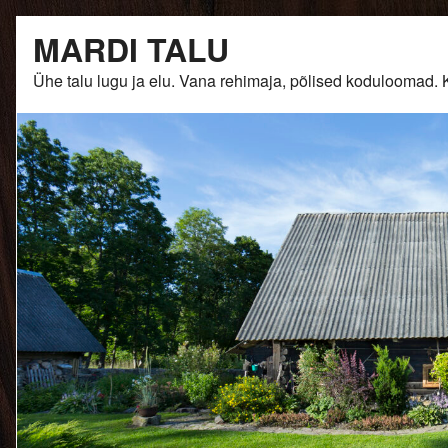
Skip
MARDI TALU
to
content
Ühe talu lugu ja elu. Vana rehimaja, põlised kodulooma