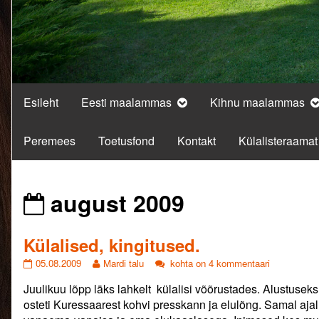
Esileht
Eesti maalammas
Kihnu maalammas
Peremees
Toetusfond
Kontakt
Külalisteraamat
Posts
august 2009
from
Külalised, kingitused.
Külalised,
Read
Külalised,
05.08.2009
Mardi talu
kohta on 4 kommentaari
kingitused.
more
kingitused.
Juulikuu lõpp läks lahkelt külalisi võõrustades. Alustuseks
published
posts
on
by
osteti Kuressaarest kohvi presskann ja elulõng. Samal aja
the