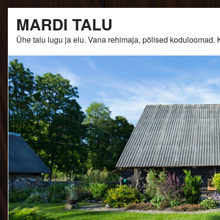
Skip
MARDI TALU
to
content
Ühe talu lugu ja elu. Vana rehimaja, põlised kodulooma