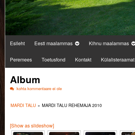
Esileht
Eesti maalammas
Kihnu maalammas
Peremees
Toetusfond
Kontakt
Külalisteraamat
Album
Album
kohta kommentaare ei ole
MARDI TALU
»
MARDI TALU REHEMAJA 2010
[Show as slideshow]