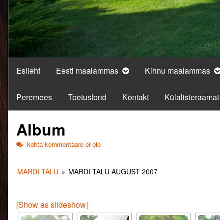
Esileht
Eesti maalammas
Kihnu maalammas
Peremees
Toetusfond
Kontakt
Külalisteraamat
Album
Album
kohta kommentaare ei ole
MARDI TALU
»
MARDI TALU AUGUST 2007
[Show as slideshow]