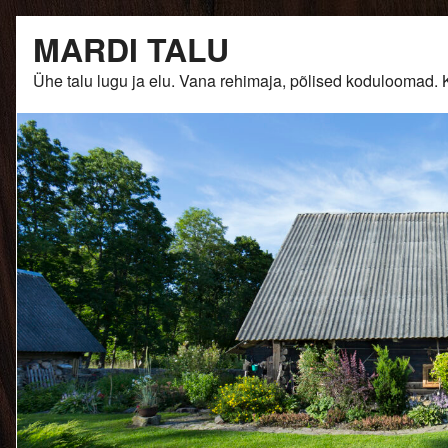
Skip
MARDI TALU
to
content
Ühe talu lugu ja elu. Vana rehimaja, põlised kodulooma