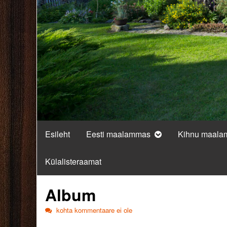
Esileht
Eesti maalammas
Kihnu maal
Külalisteraamat
Album
Album
kohta kommentaare ei ole