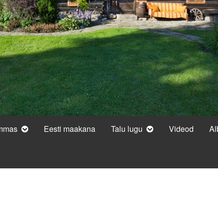
ammas
Eesti maakana
Talu lugu
Videod
A