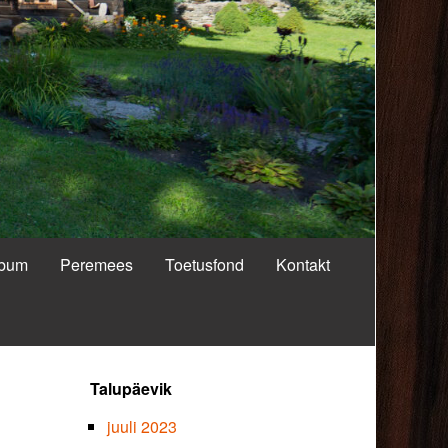
lbum
Peremees
Toetusfond
Kontakt
Primary
Talupäevik
Sidebar
juuli 2023