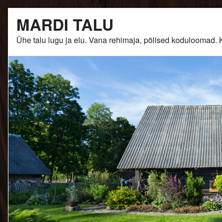
Skip
MARDI TALU
to
content
Ühe talu lugu ja elu. Vana rehimaja, põlised kodulooma