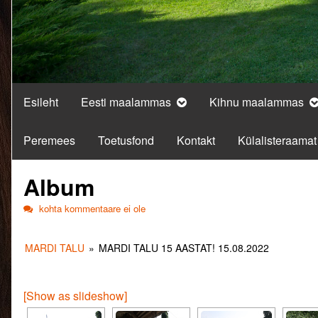
Esileht
Eesti maalammas
Kihnu maalammas
Peremees
Toetusfond
Kontakt
Külalisteraamat
Album
Album
kohta kommentaare ei ole
MARDI TALU
»
MARDI TALU 15 AASTAT! 15.08.2022
[Show as slideshow]