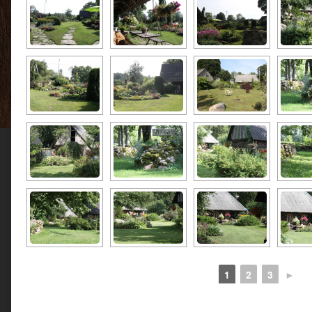
1
2
3
►