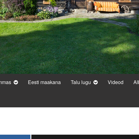
ammas
Eesti maakana
Talu lugu
Videod
A