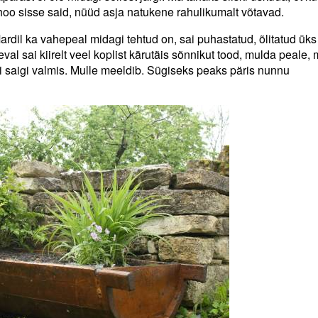
oo sisse said, nüüd asja natukene rahulikumalt võtavad.
Mardil ka vahepeal midagi tehtud on, sai puhastatud, õlitatud üks
val sai kiirelt veel koplist kärutäis sõnnikut tood, mulda peale
i saigi valmis. Mulle meeldib. Sügiseks peaks päris nunnu