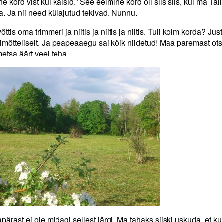
e kord vist kui käisid.” See eelmine kord oli siis siis, kui ma Tal
ta. Ja nii need külajutud tekivad. Nunnu.
s oma trimmeri ja niitis ja niitis ja niitis. Tuli kolm korda? Jus
mõtteliselt. Ja peapeaaegu sai kõik niidetud! Maa paremast ots
etsa äärt veel teha.
apärast ei ole midagi sellest järgi. Ma tahaks siiski uskuda, et k