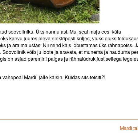
ud soovoliniku. Üks nunnu asi. Mul seal maja ees, küla
oks kaevu juures oleva elektriposti küljes, viuks piuks toidukau
toks ja ära maiustas. Nii mind käis lõbustamas üks rähnapoiss. 
. Soovolinik võib ju loota ja aravata, et munema ja hauduma pe
igis on asjad paremini paigas ja rähnatüdruk just sellega tegele
 vahepeal Mardil jälle käisin. Kuidas siis teisiti?!
Next
Mardi tal
post: