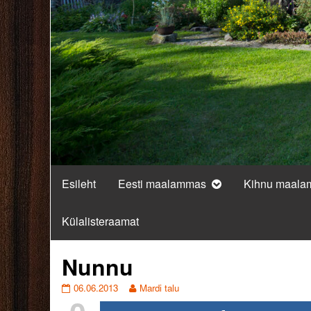
Esileht
Eesti maalammas
Kihnu maal
Külalisteraamat
Nunnu
Nunnu
Read
06.06.2013
Mardi talu
published
more