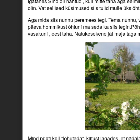
Igatahes Sind oli nähtud , küll mitte täna aga eelmin
olin. Vat sellised küsimused siis tulid mulle üks õh
Aga mida siis nunnu peremees tegi. Tema nunnu, võtti
päeva hommikust õhtuni ma seda ka siis tegin.Põhi
vasakuni , eest taha. Natukesekene jäi maja taga m
Mind püüti küll “lohutada”, kiitust jagades, et nädal