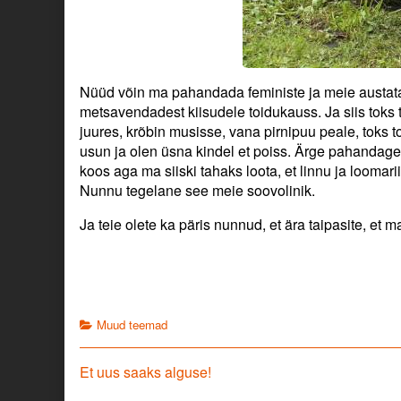
Nüüd võin ma pahandada feministe ja meie austata
metsavendadest kiisudele toidukauss. Ja siis toks t
juures, krõbin musisse, vana pirnipuu peale, toks 
usun ja olen üsna kindel et poiss. Ärge pahandage
koos aga ma siiski tahaks loota, et linnu ja loomari
Nunnu tegelane see meie soovolinik.
Ja teie olete ka päris nunnud, et ära taipasite, et ma
Categories
Muud teemad
Navigeerimine
Previous
Et uus saaks alguse!
post: