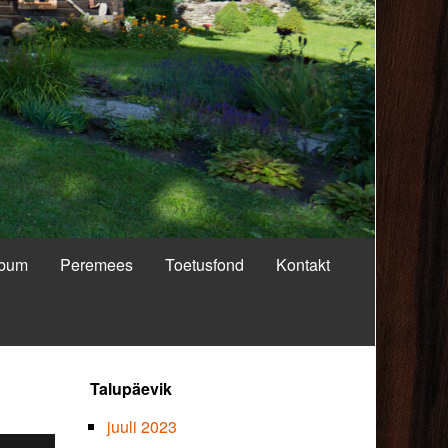
lbum
Peremees
Toetusfond
Kontakt
Primary
Talupäevik
Sidebar
juuli 2023