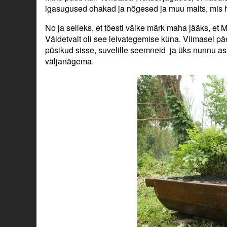
igasugused ohakad ja nõgesed ja muu malts, mis h
No ja selleks, et tõesti väike märk maha jääks, et 
Väidetvalt oli see leivategemise küna. Viimasel päe
püsikud sisse, suvelille seemneid ja üks nunnu as
väljanägema.