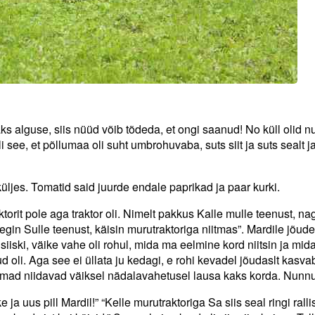
aks alguse, siis nüüd võib tõdeda, et ongi saanud! No küll olid 
i see, et põllumaa oli suht umbrohuvaba, suts siit ja suts sealt ja
jes. Tomatid said juurde endale paprikad ja paar kurki.
ktorit pole aga traktor oli. Nimelt pakkus Kalle mulle teenust, nag
tegin Sulle teenust, käisin murutraktoriga niitmas”. Mardile jõude
 siiski, väike vahe oli rohul, mida ma eelmine kord niitsin ja mid
nud oli. Aga see ei üllata ju kedagi, e rohi kevadel jõudaslt kasva
ramad niidavad väiksel nädalavahetusel lausa kaks korda. Nunnu
ja uus pill Mardil!” “Kelle murutraktoriga Sa siis seal ringi ralli