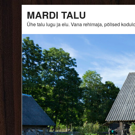
Skip
MARDI TALU
to
content
Ühe talu lugu ja elu. Vana rehimaja, põlised ko