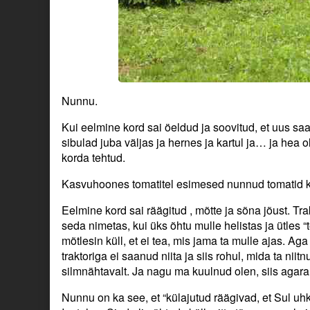
Nunnu.
Kui eelmine kord sai öeldud ja soovitud, et uus sa
sibulad juba väljas ja hernes ja kartul ja… ja hea ol
korda tehtud.
Kasvuhoones tomatitel esimesed nunnud tomatid kül
Eelmine kord sai räägitud , mõtte ja sõna jõust. Tra
seda nimetas, kui üks õhtu mulle helistas ja ütles “
mõtlesin küll, et ei tea, mis jama ta mulle ajas. Aga
traktoriga ei saanud niita ja siis rohul, mida ta niit
silmnähtavalt. Ja nagu ma kuulnud olen, siis aga
Nunnu on ka see, et “külajutud räägivad, et Sul uhke 